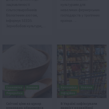
зацікавленості
культурами для
сільгоспвиробників
невеликих фермерських
біологічним азотом,
господарств у тропічних
інформує SEEDS.
країнах….
Зернобобові культури,…
Економіка
Новини
Економіка
Новини
Переробка
Офіційно
Світові ціни на цукор
В Україні зафіксували
рекордно обвалилися
приріст роздрібної