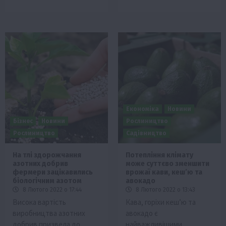
Економіка
Новини
Бізнес
Новини
Рослиництво
Рослиництво
Садівництво
На тлі здорожчання
Потепління клімату
азотних добрив
може суттєво зменшити
фермери зацікавились
врожаї кави, кеш’ю та
біологічним азотом
авокадо
8 Лютого 2022 о 17:44
8 Лютого 2022 о 13:43
Висока вартість
Кава, горіхи кеш’ю та
виробництва азотних
авокадо є
добрив призвела до
найважливішими