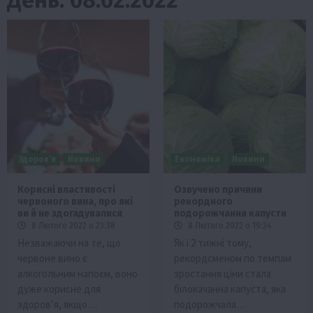
Здоров’я
Новини
Економіка
Новини
Корисні властивості
Озвучено причини
червоного вина, про які
рекордного
ви й не здогадувалися
подорожчання капусти
8 Лютого 2022 о 23:38
8 Лютого 2022 о 19:34
Незважаючи на те, що
Як і 2 тижні тому,
червоне вино є
рекордсменом по темпам
алкогольним напоєм, воно
зростання ціни стала
дуже корисне для
білокачанна капуста, яка
здоров’я, якщо…
подорожчала…