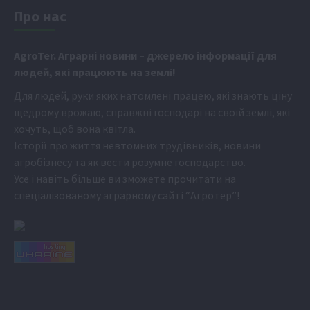
Про нас
Аgr
oTer. Аграрні новини
– джерело інформації для
людей, які працюють на землі!
Для людей, руки яких натомлені працею, які знають ціну
щедрому врожаю, справжні господарі на своїй землі, які
хочуть, щоб вона квітла.
Історії про життя невтомних трудівників, новини
агробізнесу та як вести розумне господарство.
Усе і навіть більше ви зможете прочитати на
спеціалізованому аграрному сайті
“Агротер”
!