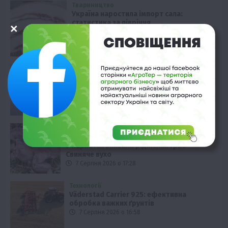
Твариництво
Україна наростила імпорт сала:
статистика за півріччя
7 Серпня 2026 о 18:28
Економіка
Виробництво цукру в Європі падає до
десятирічного мінімуму
7 Серпня 2026 о 17:58
Наука
Новини
Події
Регіони
ТОП1
Туризм
Фермерство
Франківщина
У Карпатах виявили рідкісний гриб
Свиняче вухо
7 Серпня 2026 о 17:28
Технології
Väderstad Carrier 925: ефективна
обробка важких ґрунтів
7 Серпня 2026 о 16:58