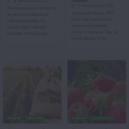
свинини
16 Лютого 2022 о 23:37
16 Лютого 2022 о 21:38
Вчені вирішили з’ясувати,
За перший місяць 2022
які чаї можна вважати
року спостерігається
найкориснішими, та
значне збільшення
склали свій «чайний»
імпорту свинини. Так, за
рейтинг. На першому…
січень місяць було…
Новини
Офіційно
Новини
Садівництво