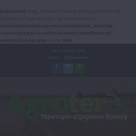
Deprecated
: preg_replace(): Passing null to parameter #3
($subject) of type array|string is deprecated in
/home/admin/web/agroter.com.ua/public_html/wp-
content/plugins/wordfence/vendor/wordfence/wf-
waf/src/lib/rules.php
on line
1896
Перейти
Нд. 9 Серпня 2026
до
Відео
Зображення
вмісту
Facebook
Twitter
Feed