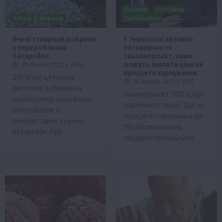
Новини
Політика
Наука
Новини
Суспільство
Вчені створили добриво
У Тернополі активно
з перероблених
обговорюють
батарейок
законопроєкт, яким
можуть знизити ціни на
16 Лютого 2022 о 13:46
продукти харчування
ZM-Grow-це перше
16 Лютого 2022 о 11:55
листкове добриво на
Законопроєкт 7023 щодо
основі цинку і марганцю,
зниження ставки ПДВ на
виготовлене з
продукти харчування до
використаних лужних
0% обговорили на
батарейок. Про…
засіданні громадської…