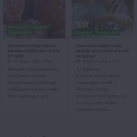
Економіка
Новини
Садівництво
Новини
Суспільство
Українці експортували
Березнева індексація
малини найбільше за всю
пенсій: чому багато хто її
історію
не відчує
16 Лютого 2022 о 11:38
16 Лютого 2022 о 07:37
Минулого року українські
З 1 березня
виробники малини
в Україні заплановано
експортували цієї ягоди
індексацію пенсій. У
найбільше за всю історію
Мінсоцполітики
через рекордну ціну…
поспішили пообіцяти, що
в середньому пенсії
підвищаться на…