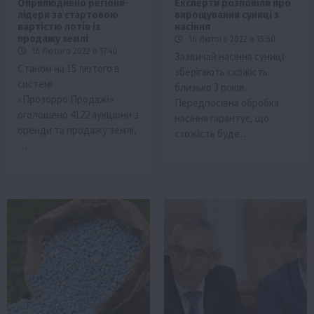
Оприлюднено регіони-
Експерти розповіли про
лідери за стартовою
вирощування суниці з
вартістю лотів із
насіння
продажу землі
16 Лютого 2022 о 15:50
16 Лютого 2022 о 17:40
Зазвичай насіння суниці
Станом на 15 лютого в
зберігають схожість
системі
близько 3 років.
«Прозорро.Продажі»
Передпосівна обробка
оголошено 4122 аукціони з
насіння гарантує, що
оренди та продажу землі,
схожість буде…
…