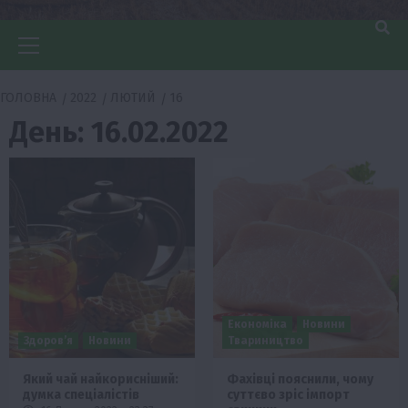
Головне
меню
ГОЛОВНА
2022
ЛЮТИЙ
16
День:
16.02.2022
Економіка
Новини
Здоров’я
Новини
Твариництво
Який чай найкорисніший:
Фахівці пояснили, чому
думка спеціалістів
суттєво зріс імпорт