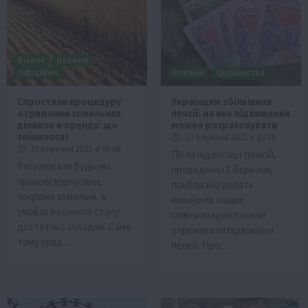
Бізнес
Новини
Офіційно
Новини
Суспільство
Спростили процедуру
Українцям збільшили
отримання земельних
пенсії: на яке підвищення
ділянок в оренду: що
можна розраховувати
змінилося?
30 Березня 2022 о 23:35
31 Березня 2022 о 16:46
Після індексації пенсій,
Регулювати будь-які
проведеної 1 березня,
правові відносини,
приблизно десять
зокрема земельні, в
мільйонів наших
умовах воєнного стану
співгромадян почали
достатньо складно. Саме
отримувати підвищені
тому уряд…
пенсії. Про…