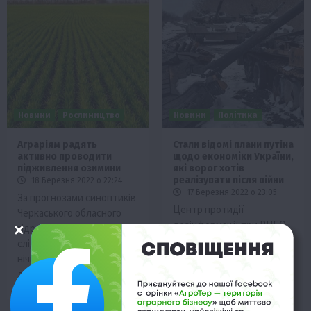
Новини
Рослиництво
Новини
Політика
Аграріям радять
Стали відомі плани путіна
активно проводити
щодо економіки України,
підживлення озимини
які ворог хотів
реалізувати після війни
18 Березня 2022 о 22:24
17 Березня 2022 о 23:05
За прогнозами синоптиків
Центр протидії
Черкаського обласного
дезінформації при РНБО
гідрометцентру, аграріям
України опублікував к
слід використати періоди
своєму телеграм-каналі
нічних морозів другої
плани росії щодо
декади березня…
економіки України,…