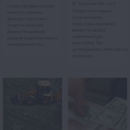
15 Березня 2022 о 23:39
Голова парламентського
Повертати отримані
Комітету з питань
за час воєнного
фінансів, податкової
стану суми соціальних
та митної політики
виплат після його
Данило Гетьманцев
закінчення буде
розкрив подробиці нового
непотрібно. Про
законопроекту про…
це повідомили у Міністерстві
соціальної…