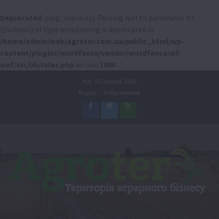
Deprecated
: preg_replace(): Passing null to parameter #3
($subject) of type array|string is deprecated in
/home/admin/web/agroter.com.ua/public_html/wp-
content/plugins/wordfence/vendor/wordfence/wf-
waf/src/lib/rules.php
on line
1896
Перейти
Нд. 9 Серпня 2026
до
Відео
Зображення
вмісту
Facebook
Twitter
Feed