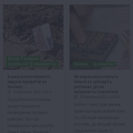
Бізнес
Новини
Суспільство
Фермерство
Новини
Суспільство
Банки розпочинають
Як нараховуватимуть
видачу кредитів на
пільги та субсидії у
посівну
регіонах, де не
працюють соцзабези
24 Березня 2022 о 20:11
23 Березня 2022 о 20:39
Ощадбанк розпочинає
Кабінет міністрів змінив
кредитування на
правила нарахування пільг
проведення посівної
та субсидій мешканцям
кампанії. Про це
регіонів, де місцеві органи
повідомляє пресслужба
соціального захисту
банку, пише “Куркуль”.