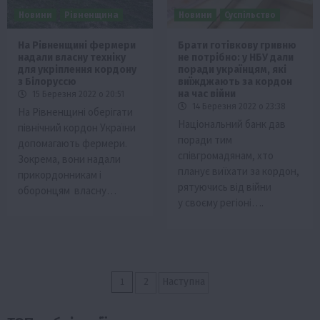
Новини
Рівненщина
Новини
Суспільство
На Рівненщині фермери
Брати готівкову гривню
надали власну техніку
не потрібно: у НБУ дали
для укріплення кордону
поради українцям, які
з Білоруссю
виїжджають за кордон
на час війни
15 Березня 2022 о 20:51
14 Березня 2022 о 23:38
На Рівненщині оберігати
Національний банк дав
північний кордон України
поради тим
допомагають фермери.
співгромадянам, хто
Зокрема, вони надали
планує виїхати за кордон,
прикордонникам і
рятуючись від війни
оборонцям власну…
у своєму регіоні….
Пагінація
1
2
Наступна
записів