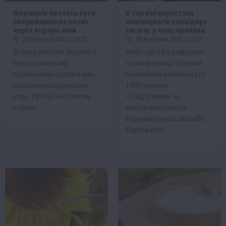
Фермерів просять бути
В Україні перестали
обережними на полях
виплачувати «ковідну»
через ворожі міни
тисячу: у чому причина
21 Березня 2022 о 22:15
20 Березня 2022 о 23:35
В низці регіонів України є
Міністерство цифрової
загроза мінувань
трансформації України
російськими окупантами
припинило виплачувати
сільськогосподарських
1000 гривень
угідь. Про це наголосив
«єПідтримки» за
радник…
вакцинацію проти
коронавірусної хвороби.
Відповідно…