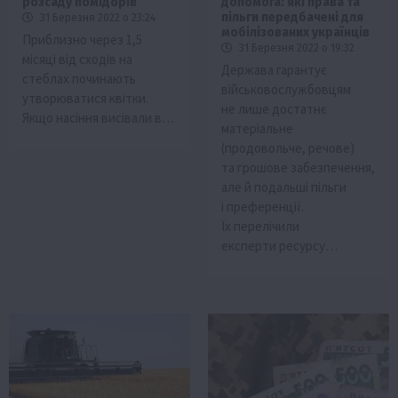
розсаду помідорів
допомога: які права та
пільги передбачені для
31 Березня 2022 о 23:24
мобілізованих українців
Приблизно через 1,5
31 Березня 2022 о 19:32
місяці від сходів на
Держава гарантує
стеблах починають
військовослужбовцям
утворюватися квітки.
не лише достатнє
Якщо насіння висівали в…
матеріальне
(продовольче, речове)
та грошове забезпечення,
але й подальші пільги
і преференції.
Їх перелічили
експерти ресурсу…