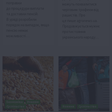
поправки
можуть похвалитися
до процедури виплати
черговим трофеєм від
та доставки пенсій.
рашистів. Про
В уряді розробили
це пише agronews.ua.
порядок на випадок, якщо
Продовжується мужнє
пенсію немає
протистояння
можливості…
українського народу…
Економіка
Новини
Суспільство
Новини
Суспільство