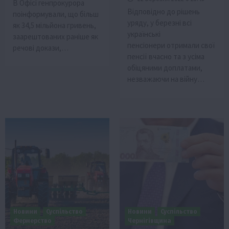
В Офісі генпрокурора
Відповідно до рішень
поінформували, що більш
уряду, у березні всі
як 34,5 мільйона гривень,
українські
заарештованих раніше як
пенсіонери отримали свої
речові докази,…
пенсії вчасно та з усіма
обіцяними доплатами,
незважаючи на війну…
Новини
Суспільство
Новини
Суспільство
Фермерство
Чернігівщина