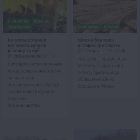
Економіка
Новини
Суспільство
Економіка
Новини
На скільки Україні
Ціни на борошно
вистачить запасів
активно зростають
пшениці та олії
18 Березня 2022 о 23:55
20 Березня 2022 о 16:53
Труднощі з придбанням
Ситуація із забезпеченням
пшениці та зростання
продовольством в Україні
попиту призвели до
залишається
збільшення цін на
контрольованою. Про це
борошно в Україні….
заявив міністр аграрної
політики
продовольства…