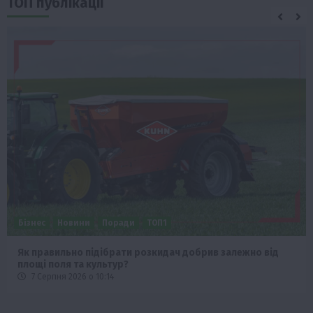
ТОП публікації
Бізнес
Новини
Офіційно
Події
Суспільство
ТОП1
Фермерство
Оренда садової ділянки: як усе оформити легально та
без проблем
5 Серпня 2026 о 20:14