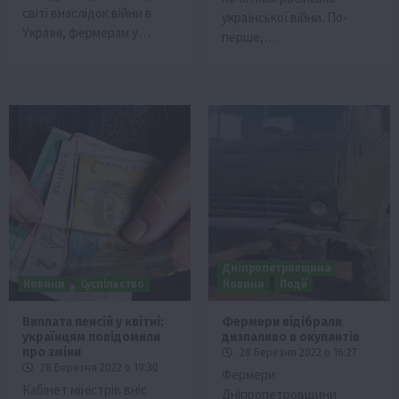
світі внаслідок війни в
української війни. По-
Україні, фермерам у…
перше,…
Дніпропетровщина
Новини
Суспільство
Новини
Події
Виплата пенсій у квітні:
Фермери відібрали
українцям повідомили
дизпаливо в окупантів
про зміни
28 Березня 2022 о 16:27
28 Березня 2022 о 19:30
Фермери
Кабінет міністрів вніс
Дніпропетровщини