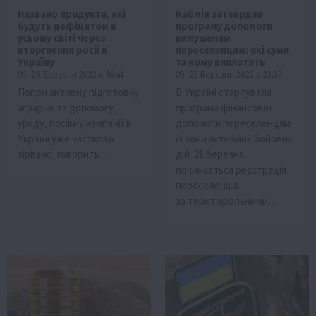
Названо продукти, які
Кабмін затвердив
будуть дефіцитом в
програму допомоги
усьому світі через
вимушеним
вторгнення росії в
переселенцям: які суми
Україну
та кому виплатять
26 Березня 2022 о 16:41
25 Березня 2022 о 23:37
Попри активну підготовку
В Україні стартувала
аграріїв та допомогу
програма фінансової
уряду, посівну кампанії в
допомоги переселенцям
Україні уже частково
із зони активних бойових
зірвано, говорить…
дій. 21 березня
починається реєстрація
переселенців
за територіальними…