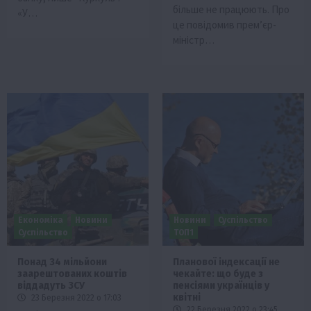
більше не працюють. Про
«У…
це повідомив прем’єр-
міністр…
Економіка
Новини
Новини
Суспільство
Суспільство
ТОП1
Понад 34 мільйони
Планової індексації не
заарештованих коштів
чекайте: що буде з
віддадуть ЗСУ
пенсіями українців у
квітні
23 Березня 2022 о 17:03
22 Березня 2022 о 23:45