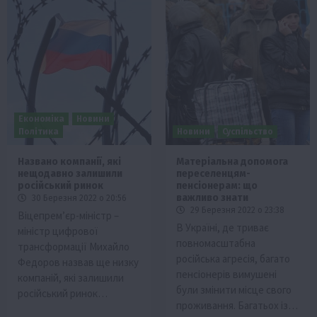
Економіка
Новини
Політика
Новини
Суспільство
Названо компанії, які
Матеріальна допомога
нещодавно залишили
переселенцям-
російський ринок
пенсіонерам: що
важливо знати
30 Березня 2022 о 20:56
29 Березня 2022 о 23:38
Віцепрем’єр-міністр –
В Україні, де триває
міністр цифрової
повномасштабна
трансформації Михайло
російська агресія, багато
Федоров назвав ще низку
пенсіонерів вимушені
компаній, які залишили
були змінити місце свого
російський ринок…
проживання. Багатьох із…