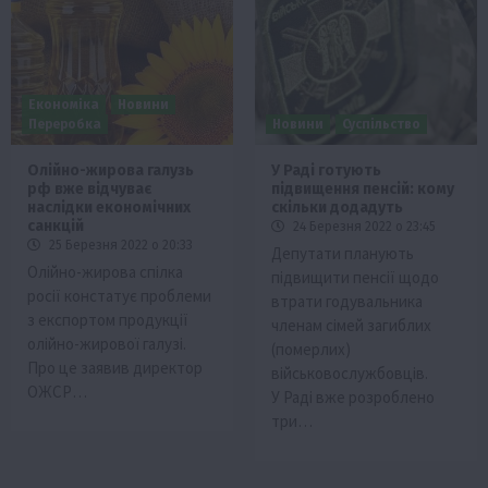
Економіка
Новини
Переробка
Новини
Суспільство
Олійно-жирова галузь
У Раді готують
рф вже відчуває
підвищення пенсій: кому
наслідки економічних
скільки додадуть
санкцій
24 Березня 2022 о 23:45
25 Березня 2022 о 20:33
Депутати планують
Олійно-жирова спілка
підвищити пенсії щодо
росії констатує проблеми
втрати годувальника
з експортом продукції
членам сімей загиблих
олійно-жирової галузі.
(померлих)
Про це заявив директор
військовослужбовців.
ОЖСР…
У Раді вже розроблено
три…