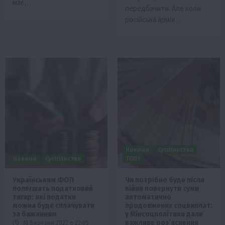
має…
передбачити. Але коли
російська армія…
Новини
Суспільство
Новини
Суспільство
ТОП1
Українським ФОП
Чи потрібно буде після
полегшать податковий
війни повернути суми
тягар: які податки
автоматично
можна буде сплачувати
продовжених соцвиплат:
за бажанням
у Мінсоцполітики дали
важливе роз’яснення
16 Березня 2022 о 22:05