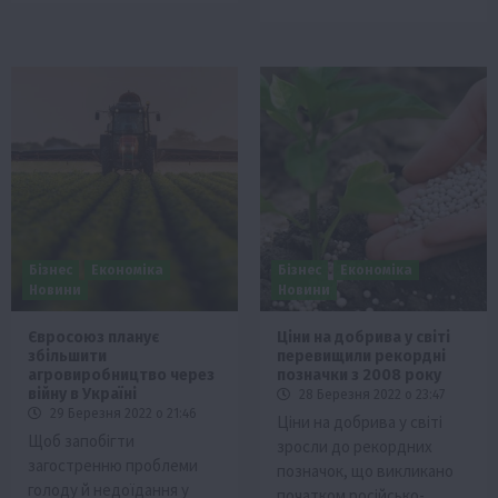
Бізнес
Економіка
Бізнес
Економіка
Новини
Новини
Євросоюз планує
Ціни на добрива у світі
збільшити
перевищили рекордні
агровиробництво через
позначки з 2008 року
війну в Україні
28 Березня 2022 о 23:47
29 Березня 2022 о 21:46
Ціни на добрива у світі
Щоб запобігти
зросли до рекордних
загостренню проблеми
позначок, що викликано
голоду й недоїдання у ​​
початком російсько-