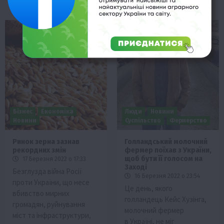
Бізнес
Економіка
Люди
Новини
Новини
Суспільство
Фермерство
Ринок зерна зазнав
Голландський молочний
рекордних змін
фермер поїхав з України,
щоб бути її голосом на
17 Березня 2022 о 17:33
Заході
Безглузда війна Росії
16 Березня 2022 о 23:54
проти України, що несе
Це день, якого
вбивство мирних
голландець Кейс Хузінга,
громадян, руйнування
молочний фермер
міст та інфраструктури,
в Україні, не міг