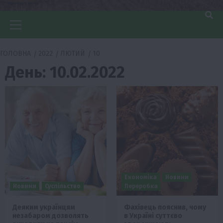
Головне
меню
ГОЛОВНА
2022
ЛЮТИЙ
10
День:
10.02.2022
Економіка
Новини
Новини
Суспільство
Переробка
Деяким українцям
Фахівець пояснив, чому
незабаром дозволять
в Україні суттєво