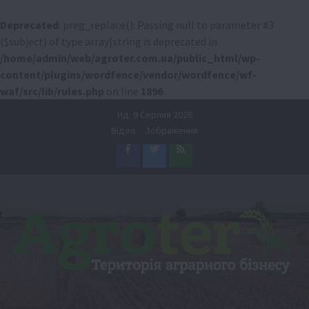
Deprecated
: preg_replace(): Passing null to parameter #3
($subject) of type array|string is deprecated in
/home/admin/web/agroter.com.ua/public_html/wp-
content/plugins/wordfence/vendor/wordfence/wf-
waf/src/lib/rules.php
on line
1896
Перейти
Нд. 9 Серпня 2026
до
Відео
Зображення
вмісту
Facebook
Twitter
Feed