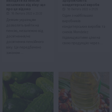
виходити на пенсію
здорожчають
незалежно від віку: що
кондитерські вироби
про це відомо
10 Лютого 2022 о 21:35
10 Лютого 2022 о 23:33
Один з найбільших
Деяким українцям
виробників
дозволять вийти на
кондитерських виробів та
пенсію, незалежно від
снеків Mondelez
досягнення/не
підвищуватиме ціни на
досягнення пенсійного
свою продукцію через…
віку. Це передбачено
законом…