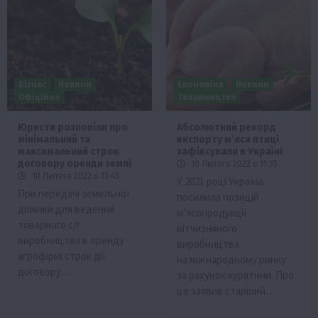
Бізнес
Новини
Економіка
Новини
Офіційно
Твариництво
Юристи розповіли про
Абсолютний рекорд
мінімальний та
експорту м’яса птиці
максимальний строк
зафіксували в Україні
договору оренди землі
10 Лютого 2022 о 11:35
10 Лютого 2022 о 13:43
У 2021 році Україна
При передачі земельної
посилила позицій
ділянки для ведення
м’ясопродукції
товарного с/г
вітчизняного
виробництва в оренду
виробництва
агрофірмі строк дії
на міжнародному ринку
договору…
за рахунок курятини. Про
це заявив старший…