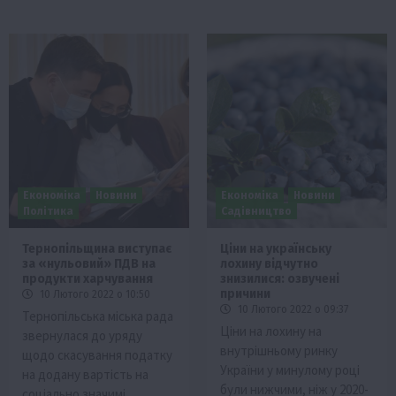
Економіка
Новини
Економіка
Новини
Політика
Садівництво
Тернопільщина виступає
Ціни на українську
за «нульовий» ПДВ на
лохину відчутно
продукти харчування
знизилися: озвучені
причини
10 Лютого 2022 о 10:50
10 Лютого 2022 о 09:37
Тернопільська міська рада
Ціни на лохину на
звернулася до уряду
внутрішньому ринку
щодо скасування податку
України у минулому році
на додану вартість на
були нижчими, ніж у 2020-
соціально значимі…