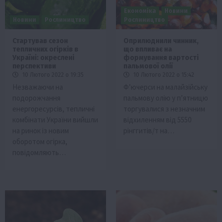
Економіка
Новини
Новини
Рослиництво
Рослиництво
Стартував сезон
Оприлюднили чинник,
тепличних огірків в
що впливає на
Україні: окреслені
формування вартості
перспективи
пальмової олії
10 Лютого 2022 о 19:35
10 Лютого 2022 о 15:42
Незважаючи на
Ф’ючерси на малайзійську
подорожчання
пальмову олію у п’ятницю
енергоресурсів, тепличні
торгувалися з незначним
комбінати України вийшли
відхиленням від 5550
на ринок із новим
рінггитів/т на…
оборотом огірка,
повідомляють…