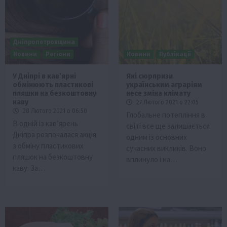
Дніпропетровщина
Новини
Регіони
Новини
Публікації
У Дніпрі в кав’ярні
Які сюрпризи
обмінюють пластикові
українським аграріям
пляшки на безкоштовну
несе зміна клімату
каву
27 Лютого 2021 о 22:05
28 Лютого 2021 о 06:50
Глобальне потепління в
В одній із кав’ярень
світі все ще залишається
Дніпра розпочалася акція
одним із основних
з обміну пластикових
сучасних викликів. Воно
пляшок на безкоштовну
вплинуло і на…
каву. За…