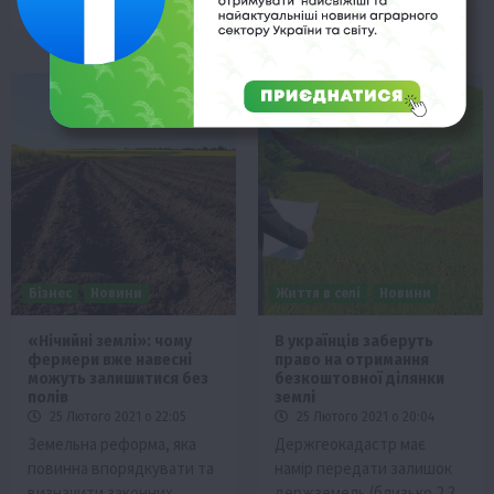
Бізнес
Новини
Життя в селі
Новини
«Нічийні землі»: чому
В українців заберуть
фермери вже навесні
право на отримання
можуть залишитися без
безкоштовної ділянки
полів
землі
25 Лютого 2021 о 22:05
25 Лютого 2021 о 20:04
Земельна реформа, яка
Держгеокадастр має
повинна впорядкувати та
намір передати залишок
визначити законних
держземель (близько 2,3