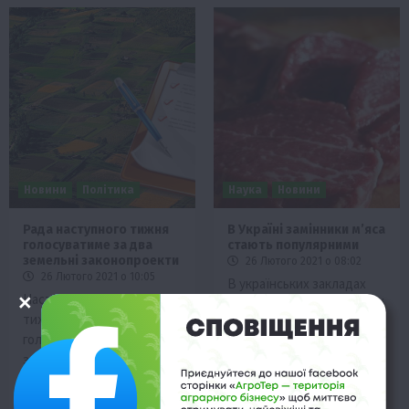
Новини
Політика
Наука
Новини
Рада наступного тижня
В Україні замінники м’яса
голосуватиме за два
стають популярними
земельні законопроекти
26 Лютого 2021 о 08:02
26 Лютого 2021 о 10:05
В українських закладах
Наступного пленарного
громадського харчування і
тижня Верховна Рада
навіть продуктових
голосуватиме за два
магазинах з’явилося
земельні законопроекти.
штучне м’ясо ще рік
Про це під час прес-
тому….
конференції…