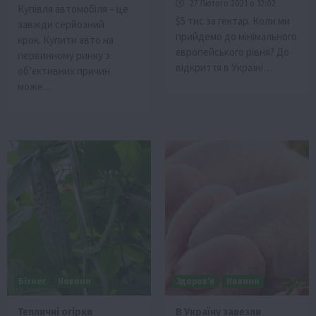
27 Лютого 2021 о 12:02
Купівля автомобіля – це
$5 тис за гектар. Коли ми
завжди серйозний
прийдемо до мінімального
крок. Купити авто на
європейського рівня? До
первинному ринку з
відкриття в Україні…
об’єктивних причин
може…
Бізнес
Новини
Здоров’я
Новини
Тепличні огірки
В Україну завезли