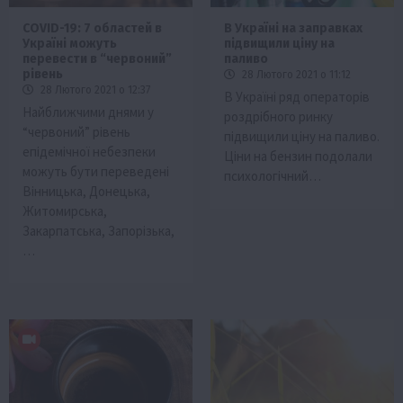
COVID-19: 7 областей в
В Україні на заправках
Україні можуть
підвищили ціну на
перевести в “червоний”
паливо
рівень
28 Лютого 2021 о 11:12
28 Лютого 2021 о 12:37
В Україні ряд операторів
Найближчими днями у
роздрібного ринку
“червоний” рівень
підвищили ціну на паливо.
епідемічної небезпеки
Ціни на бензин подолали
можуть бути переведені
психологічний…
Вінницька, Донецька,
Житомирська,
Закарпатська, Запорізька,
…