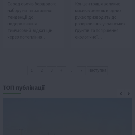
Серед овочів борщового
Концентрація великих
набору на тлі загальної
масивів земель в одних
тенденції до
руках призводить до
подорожчання
розорювання українських
тимчасовий відкат цін
ґрунтів та погіршення
через потепління…
екологічної…
Пагінація
1
…
2
3
4
7
Наступна
записів
ТОП публікації