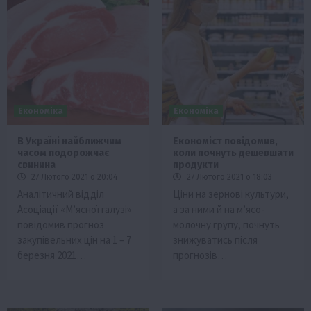
Економіка
Економіка
В Україні найближчим
Економіст повідомив,
часом подорожчає
коли почнуть дешевшати
свинина
продукти
27 Лютого 2021 о 20:04
27 Лютого 2021 о 18:03
Аналітичний відділ
Ціни на зернові культури,
Асоціації «М’ясної галузі»
а за ними й на м’ясо-
повідомив прогноз
молочну групу, почнуть
закупівельних цін на 1 – 7
знижуватись після
березня 2021…
прогнозів…