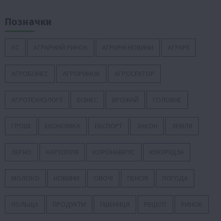
Позначки
ЄС
АГРАРНИЙ РИНОК
АГРАРНІ НОВИНИ
АГРАРІЇ
АГРОБІЗНЕС
АГРОРИНОК
АГРОСЕКТОР
АГРОТЕХНОЛОГІЇ
БІЗНЕС
ВРОЖАЙ
ГОЛОВНЕ
ГРОШІ
ЕКОНОМІКА
ЕКСПОРТ
ЗАКОН
ЗЕМЛЯ
ЗЕРНО
КАРТОПЛЯ
КОРОНАВІРУС
КУКУРУДЗА
МОЛОКО
НОВИНИ
ОВОЧІ
ПЕНСІЯ
ПОГОДА
ПОЛЬЩА
ПРОДУКТИ
ПШЕНИЦЯ
РЕЦЕПТ
РИНОК