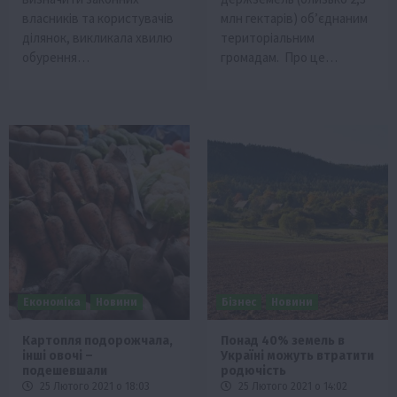
власників та користувачів
млн гектарів) об’єднаним
ділянок, викликала хвилю
територіальним
обурення…
громадам. Про це…
Економіка
Новини
Бізнес
Новини
Картопля подорожчала,
Понад 40% земель в
інші овочі –
Україні можуть втратити
подешевшали
родючість
25 Лютого 2021 о 18:03
25 Лютого 2021 о 14:02