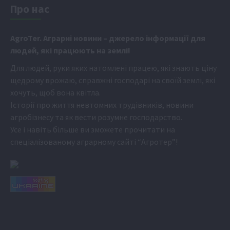
Про нас
Аgr
oTer. Аграрні новини
– джерело інформації для
людей, які працюють на землі!
Для людей, руки яких натомлені працею, які знають ціну
щедрому врожаю, справжні господарі на своїй землі, які
хочуть, щоб вона квітла.
Історії про життя невтомних трудівників, новини
агробізнесу та як вести розумне господарство.
Усе і навіть більше ви зможете прочитати на
спеціалізованому аграрному сайті
“Агротер”
!