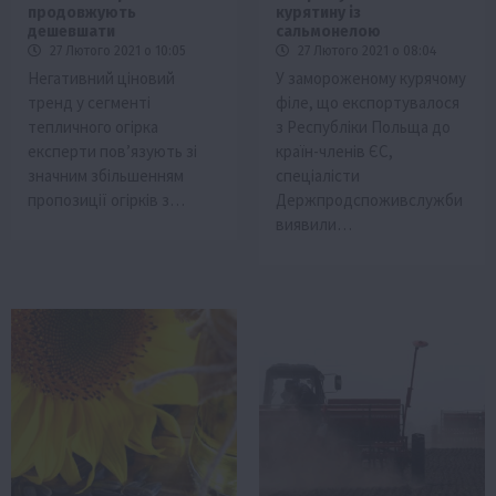
продовжують
курятину із
дешевшати
сальмонелою
27 Лютого 2021 о 10:05
27 Лютого 2021 о 08:04
Негативний ціновий
У замороженому курячому
тренд у сегменті
філе, що експортувалося
тепличного огірка
з Республіки Польща до
експерти пов’язують зі
країн-членів ЄС,
значним збільшенням
спеціалісти
пропозиції огірків з…
Держпродспоживслужби
виявили…