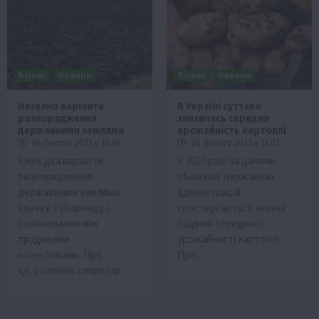
Бізнес
Новини
Бізнес
Новини
Названо варіанти
В Україні суттєво
розпорядження
знизилась середня
державними землями
врожайність картоплі
26 Лютого 2021 о 16:04
26 Лютого 2021 о 12:01
Існує два варіанти
У 2020 році за даними
розпорядження
обласних державних
державними землями:
адміністрацій
здача в суборенду і
спостерігається значне
розпаювання між
падіння середньої
трудовими
урожайності картоплі.
колективами. Про
Про…
це розповів секретар…