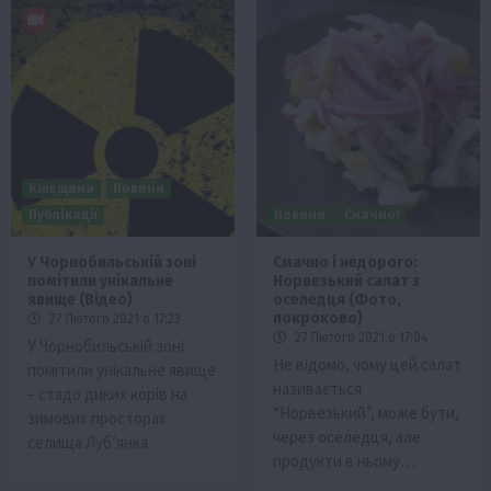
Київщина
Новини
Публікації
Новини
Смачно!
У Чорнобильській зоні
Смачно і недорого:
помітили унікальне
Норвезький салат з
явище (Відео)
оселедця (Фото,
покроково)
27 Лютого 2021 о 17:23
27 Лютого 2021 о 17:04
У Чорнобильській зоні
Не відомо, чому цей салат
помітили унікальне явище
називається
– стадо диких корів на
“Норвезький”, може бути,
зимових просторах
через оселедця, але
селища Луб’янка.
продукти в ньому…