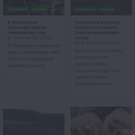
Економіка
Новини
Економіка
Новини
В Україні різко
Ринок землі в Україні:
підскочили ціни на
експерти розповіли,
соняшникову олію
скільки коштуватиме
гектар
26 Лютого 2021 о 22:07
26 Лютого 2021 о 20:04
В Україні різко підскочили
Вартість гектара землі в
ціни на соняшникову олію.
перший рік після
Її вартість в роздрібних
відкриття ринку
мережах зросла на…
сільськогосподарських
земель в Україні
коливатиметься в…