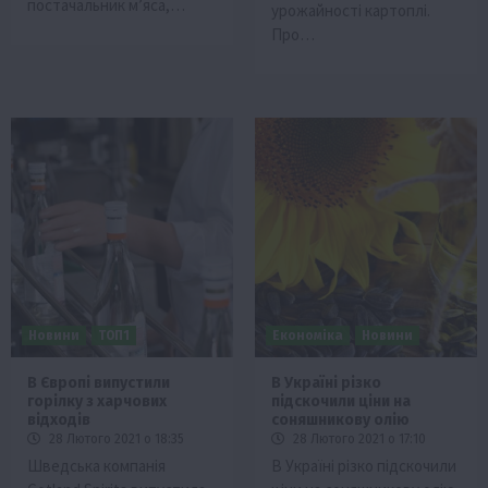
постачальник м’яса,…
урожайності картоплі.
Про…
Новини
ТОП1
Економіка
Новини
В Європі випустили
В Україні різко
горілку з харчових
підскочили ціни на
відходів
соняшникову олію
28 Лютого 2021 о 18:35
28 Лютого 2021 о 17:10
Шведська компанія
В Україні різко підскочили