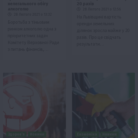
нелегального обігу
20 разів
алкоголю
28 Лютого 2021 о 12:56
28 Лютого 2021 о 13:32
На Львівщині вартість
Боротьба з тіньовим
оренди земельних
ринком алкоголю одна з
ділянок зросла майже у 20
пріоритетних задач
разів. Про це свідчать
Комітету Верховної Ради
результати…
з питань фінансів,…
Здоров’я
Новини
Економіка
Новини