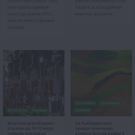
Gotland Spirits випустила
ціни на соняшникову олію.
нову горілку преміум-
Її вартість в роздрібних
класу під назвою SPILL,
мережах зросла на…
виготовлену з харчових
відходів….
Економіка
Львівщина
Економіка
Новини
Новини
Щорічно держбюджет
На Львівщині ціна
втрачає до 10-12 млрд
оренди земельних
гривень внаслідок
ділянок зросла майже у