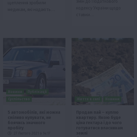
змін до Податкового
щеплення зробили
кодексу України щодо
медикам, які надають…
ставки…
Новини
Публікації
Суспільство
Життя в селі
Новини
5 автомобілів, які можна
Продам пай – куплю
сміливо купувати, не
квартиру. Якою буде
боячись значного
ціна гектара і до чого
пробігу
готуватися власникам
землі
27 Лютого 2021 о 14:17