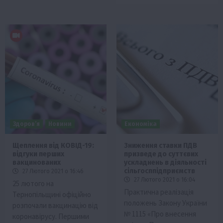
Здоров’я
Новини
Економіка
Щеплення від КОВІД-19:
Зниження ставки ПДВ
відгуки перших
призведе до суттєвих
вакцинованих
ускладнень в діяльності
сільгосппідприємств
27 Лютого 2021 о 16:46
27 Лютого 2021 о 16:04
25 лютого на
Практична реалізація
Тернопільщині офіційно
положень Закону України
розпочали вакцинацію від
№ 1115 «Про внесення
коронавірусу. Першими