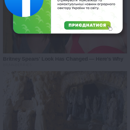
Britney Spears' Look Has Changed — Here's Why
BRAINBERRIES