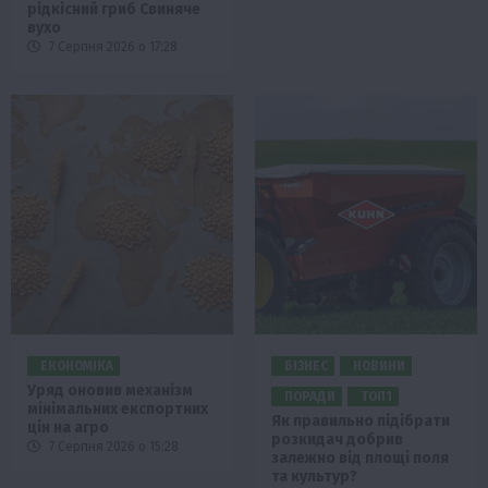
рідкісний гриб Свиняче
вухо
7 Серпня 2026 о 17:28
ЕКОНОМІКА
БІЗНЕС
НОВИНИ
Уряд оновив механізм
ПОРАДИ
ТОП1
мінімальних експортних
Як правильно підібрати
цін на агро
розкидач добрив
7 Серпня 2026 о 15:28
залежно від площі поля
та культур?