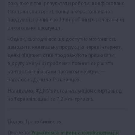
року вже є такі результати роботи: конфісковано
165 тонн спирту і 71 тонну лікеро-горілчаної
продукції; припинено 11 виробництв нелегальної
алкогольної продукції.
«Однак, сьогодні все ще доступна можливість
замовити нелегальну продукцію через інтернет,
деякі підприємства продовжують працювати
в другу зміну і ці проблеми повинні вирішити
контролюючі органи протягом місяця», —
наголосив Данило Гетьманцев.
Нагадаємо, ФДМУ вистав на аукціон спиртзавод
на Тернопільщині за 7,2 млн гривень.
Додав:
Гриць Синівець
Джерело:
Українська аграрна конфедерація