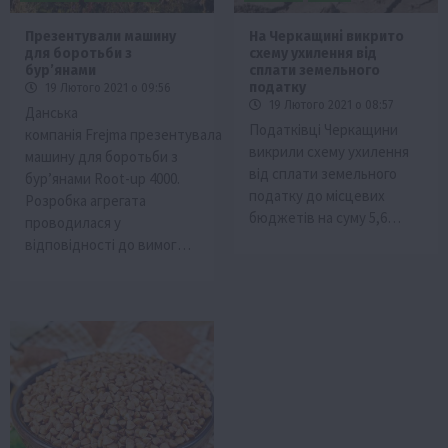
Презентували машину
На Черкащині викрито
для боротьби з
схему ухилення від
бур’янами
сплати земельного
податку
19 Лютого 2021 о 09:56
19 Лютого 2021 о 08:57
Данська
Податківці Черкащини
компанія Frejma презентувала
викрили схему ухилення
машину для боротьби з
від сплати земельного
бур’янами Root-up 4000.
податку до місцевих
Розробка агрегата
бюджетів на суму 5,6…
проводилася у
відповідності до вимог…