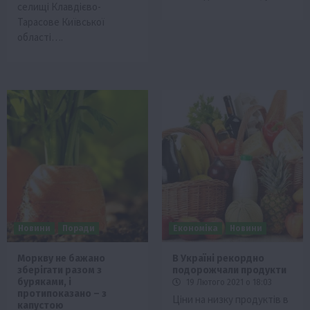
селищі Клавдієво-
Тарасове Київської
області….
Новини
Поради
Економіка
Новини
Моркву не бажано
В Україні рекордно
зберігати разом з
подорожчали продукти
буряками, і
19 Лютого 2021 о 18:03
протипоказано – з
Ціни на низку продуктів в
капустою