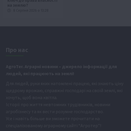
ключ до права власності
на землю?
8 Серпня 2026 о 13:28
Про нас
Аgr
oTer. Аграрні новини
– джерело інформації для
людей, які працюють на землі!
Для людей, руки яких натомлені працею, які знають ціну
щедрому врожаю, справжні господарі на своїй землі, які
хочуть, щоб вона квітла.
Історії про життя невтомних трудівників, новини
агробізнесу та як вести розумне господарство.
Усе і навіть більше ви зможете прочитати на
спеціалізованому аграрному сайті
“Агротер”
!