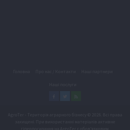
Головна
Про нас / Контакти
Наші партнери
Наші послуги
Facebook
Twitter
Feed
AgroTer - Територія аграрного бізнесу
© 2026. Всі права
захищені. При використанні матеріалів активне
гіперпосилання на
ArgoTer
є обов'язковим.