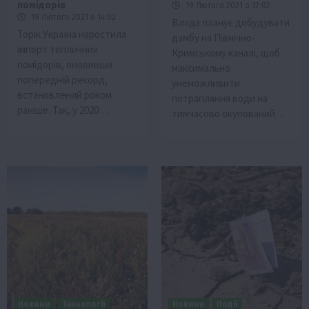
помідорів
19 Лютого 2021 о 12:02
19 Лютого 2021 о 14:02
Влада планує добудувати
Торік Україна наростила
дамбу на Північно-
імпорт тепличних
Кримському каналі, щоб
помідорів, оновивши
максимально
попередній рекорд,
унеможливити
встановлений роком
потрапляння води на
раніше. Так, у 2020…
тимчасово окупований…
Новини
Технології
Новини
Події