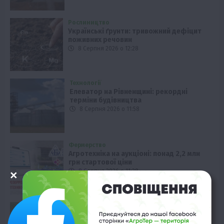
Рослиництво
Українські ґрунти: тривожний дефіцит
поживних речовин
8 Серпня 2026 о 12:28
Технології
Елеватор на Рівненщині: рекордні
терміни будівництва
8 Серпня 2026 о 11:58
Фермерство
Агротехніка на аукціоні: понад 2,2 млн
грн стартової ціни
8 Серпня 2026 о 11:28
Економіка
Ціни на сою нового врожаю: прогноз
зростання на 25%