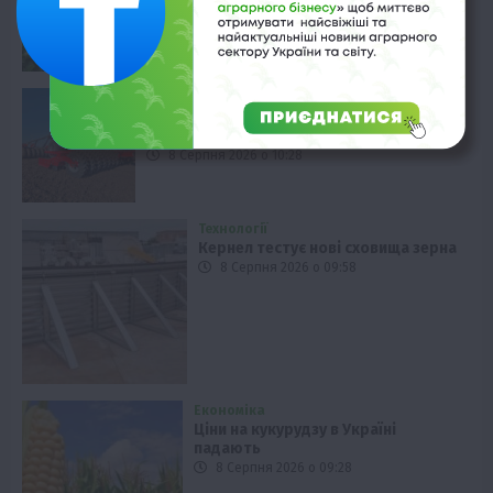
8 Серпня 2026 о 10:58
Вінниччина
ФГ «Агат Поділля» тестує технологію
strip-till на соняшнику
8 Серпня 2026 о 10:28
Технології
Кернел тестує нові сховища зерна
8 Серпня 2026 о 09:58
Економіка
Ціни на кукурудзу в Україні
падають
8 Серпня 2026 о 09:28