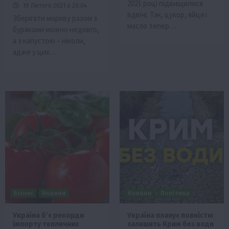
2021 році підвищилися
19 Лютого 2021 о 20:04
вдвічі. Так, цукор, яйця і
Зберігати моркву разом з
масло тепер…
буряками можно недовго,
а з капустою – ніколи,
адже у цих…
Бізнес
Новини
Новини
Політика
Україна б’є рекорди
Україна планує повністю
імпорту тепличних
залишить Крим без води