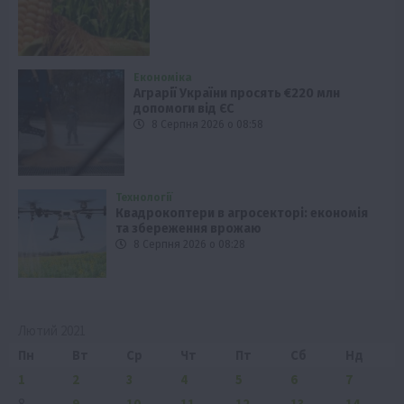
Економіка
Аграрії України просять €220 млн
допомоги від ЄС
8 Серпня 2026 о 08:58
Технології
Квадрокоптери в агросекторі: економія
та збереження врожаю
8 Серпня 2026 о 08:28
Лютий 2021
Пн
Вт
Ср
Чт
Пт
Сб
Нд
1
2
3
4
5
6
7
8
9
10
11
12
13
14