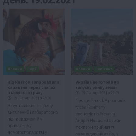
Новини
Події
Новини
Політика
Під Києвом запровадили
Україна не готова до
карантин через спалах
запуску ринку землі
пташиного грипу
19 Лютого 2021 о 22:05
19 Лютого 2021 о 23:20
Про це ГолосUA розповів
Вірус пташиного грипу
глава Комітету
виявлений і лабораторно
економістів України
підтверджений у
Андрій Новак. «За тими
приватному
темпами прийняття
домогосподарстві у
законодавчих актів, у…