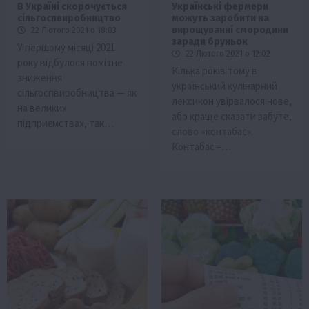
В Україні скорочується
Українські фермери
сільгоспвиробництво
можуть заробити на
вирощуванні смородини
22 Лютого 2021 о 18:03
заради бруньок
У першому місяці 2021
22 Лютого 2021 о 12:02
року відбулося помітне
Кілька років тому в
зниження
український кулінарний
сільгоспвиробництва — як
лексикон увірвалося нове,
на великих
або краще сказати забуте,
підприємствах, так…
слово «контабас».
Контабас –…