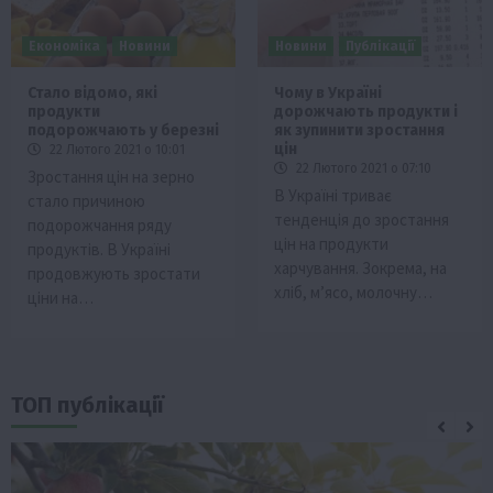
Економіка
Новини
Новини
Публікації
Стало відомо, які
Чому в Україні
продукти
дорожчають продукти і
подорожчають у березні
як зупинити зростання
цін
22 Лютого 2021 о 10:01
22 Лютого 2021 о 07:10
Зростання цін на зерно
В Україні триває
стало причиною
тенденція до зростання
подорожчання ряду
цін на продукти
продуктів. В Україні
харчування. Зокрема, на
продовжують зростати
хліб, м’ясо, молочну…
ціни на…
ТОП публікації