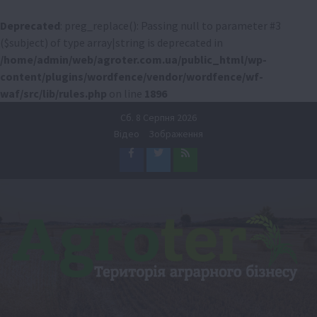
Deprecated
: preg_replace(): Passing null to parameter #3
($subject) of type array|string is deprecated in
/home/admin/web/agroter.com.ua/public_html/wp-
content/plugins/wordfence/vendor/wordfence/wf-
waf/src/lib/rules.php
on line
1896
Перейти
Сб. 8 Серпня 2026
до
Відео
Зображення
вмісту
Facebook
Twitter
Feed