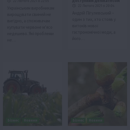
доступним делікатесом
22 Лютого 2021 о 22:05
22 Лютого 2021 о 20:04
Українським виробникам
Андрій Пігулевський –
вирощувати свиней не
один з тих, хто стояв у
вигідно, а споживачам
витоків нової
купувати червоне м’ясо
гастрономічної моди, а
недешево. Які проблеми
його…
не…
Бізнес
Новини
Бізнес
Новини