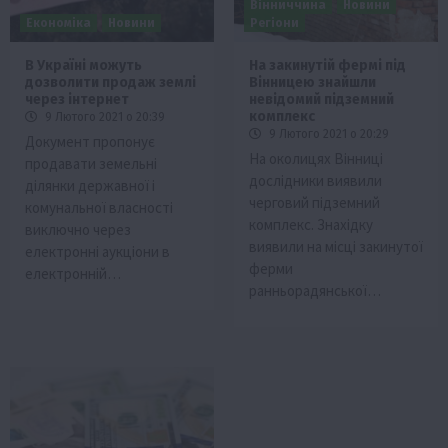
Вінниччина
Новини
Економіка
Новини
Регіони
В Україні можуть
На закинутій фермі під
дозволити продаж землі
Вінницею знайшли
через інтернет
невідомий підземний
комплекс
9 Лютого 2021 о 20:39
9 Лютого 2021 о 20:29
Документ пропонує
На околицях Вінниці
продавати земельні
дослідники виявили
ділянки державної і
черговий підземний
комунальної власності
комплекс. Знахідку
виключно через
виявили на місці закинутої
електронні аукціони в
ферми
електронній…
ранньорадянської…