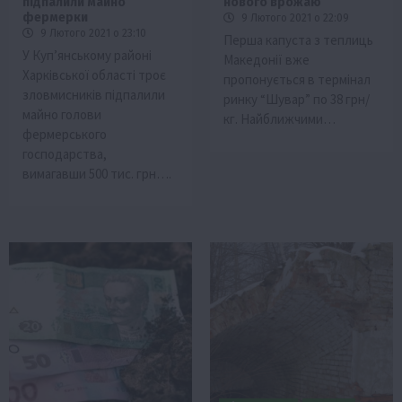
підпалили майно
нового врожаю
фермерки
9 Лютого 2021 о 22:09
9 Лютого 2021 о 23:10
Перша капуста з теплиць
У Куп’янському районі
Македонії вже
Харківської області троє
пропонується в термінал
зловмисників підпалили
ринку “Шувар” по 38 грн/
майно голови
кг. Найближчими…
фермерського
господарства,
вимагавши 500 тис. грн….