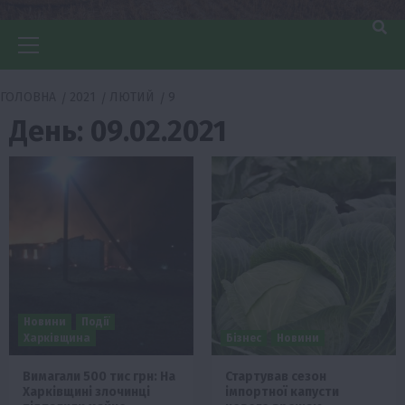
Головне
меню
ГОЛОВНА
2021
ЛЮТИЙ
9
День:
09.02.2021
Новини
Події
Харківщина
Бізнес
Новини
Вимагали 500 тис грн: На
Стартував сезон
Харківщині злочинці
імпортної капусти