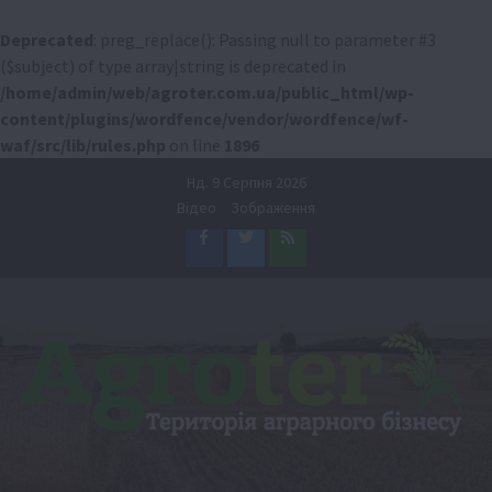
Deprecated
: preg_replace(): Passing null to parameter #3
($subject) of type array|string is deprecated in
/home/admin/web/agroter.com.ua/public_html/wp-
content/plugins/wordfence/vendor/wordfence/wf-
waf/src/lib/rules.php
on line
1896
Перейти
Нд. 9 Серпня 2026
до
Відео
Зображення
вмісту
Facebook
Twitter
Feed