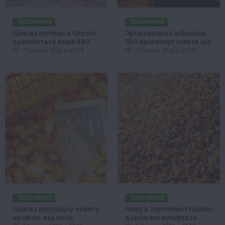
ЕКОНОМІКА
ЕКОНОМІКА
Ціни на вуглець в Європі
Продовольча інфляція:
тримаються вище €80
FAO прогнозує сплеск цін
7 Серпня 2026 о 08:58
7 Серпня 2026 о 07:58
ЕКОНОМІКА
ЕКОНОМІКА
Ціни на кукурудзу нового
Чому в Туреччині стрімко
врожаю падають
дорожчає кукурудза