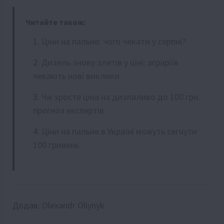
Читайте також:
Ціни на пальне: чого чекати у серпні?
Дизель знову злетів у ціні: аграріїв
чекають нові виклики
Чи зросте ціна на дизпаливо до 100 грн:
прогноз експертів
Ціни на пальне в Україні можуть сягнути
100 гривень
Додав:
Olexandr Oliynyk