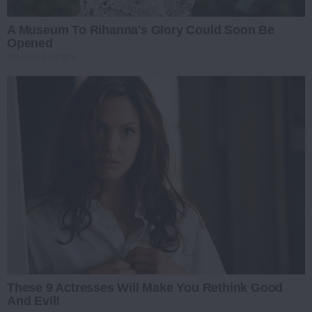
A Museum To Rihanna's Glory Could Soon Be
Opened
BRAINBERRIES
These 9 Actresses Will Make You Rethink Good
And Evil!