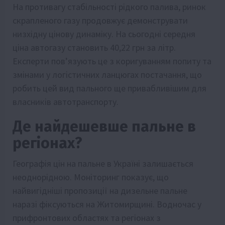
На противагу стабільності рідкого палива, ринок
скрапленого газу продовжує демонструвати
низхідну цінову динаміку. На сьогодні середня
ціна автогазу становить 40,22 грн за літр.
Експерти пов’язують це з коригуванням попиту та
змінами у логістичних ланцюгах постачання, що
робить цей вид пального ще привабливішим для
власників автотранспорту.
Де найдешевше пальне в
регіонах?
Географія цін на пальне в Україні залишається
неоднорідною. Моніторинг показує, що
найвигідніші пропозиції на дизельне пальне
наразі фіксуються на Житомирщині. Водночас у
прифронтових областях та регіонах з