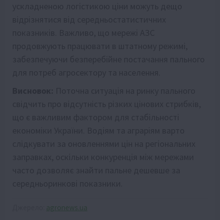
ускладненою логістикою ціни можуть дещо
відрізнятися від середньостатистичних
показників. Важливо, що мережі АЗС
продовжують працювати в штатному режимі,
забезпечуючи безперебійне постачання пального
для потреб агросектору та населення.
Висновок:
Поточна ситуація на ринку пального
свідчить про відсутність різких цінових стрибків,
що є важливим фактором для стабільності
економіки України. Водіям та аграріям варто
слідкувати за оновленнями цін на регіональних
заправках, оскільки конкуренція між мережами
часто дозволяє знайти пальне дешевше за
середньоринкові показники.
Джерело:
agronews.ua