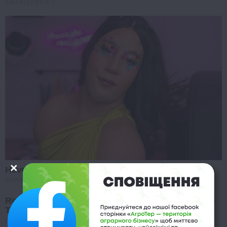
BRAINBERRIES
Have You Seen Her GRWM? She Inspires Millions
BRAINBERRIES
Remember This Kick-Ass Star? See His Shocking
Transformation
BRAINBERRIES