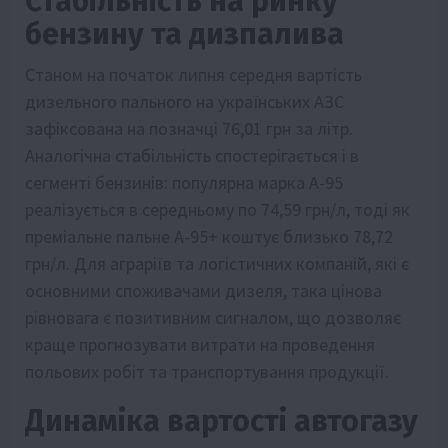
Стабільність на ринку
бензину та дизпалива
Станом на початок липня середня вартість
дизельного пального на українських АЗС
зафіксована на позначці 76,01 грн за літр.
Аналогічна стабільність спостерігається і в
сегменті бензинів: популярна марка А-95
реалізується в середньому по 74,59 грн/л, тоді як
преміальне пальне А-95+ коштує близько 78,72
грн/л. Для аграріїв та логістичних компаній, які є
основними споживачами дизеля, така цінова
рівновага є позитивним сигналом, що дозволяє
краще прогнозувати витрати на проведення
польових робіт та транспортування продукції.
Динаміка вартості автогазу