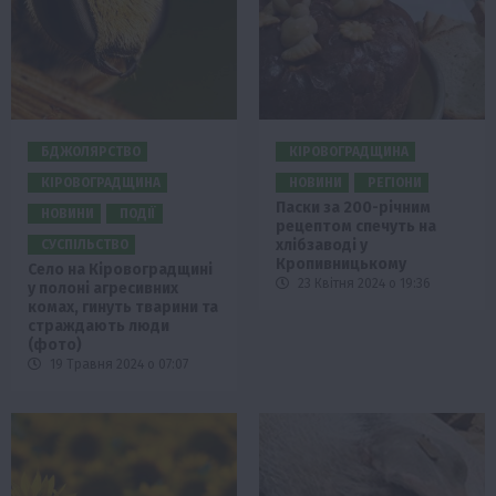
БДЖОЛЯРСТВО
КІРОВОГРАДЩИНА
КІРОВОГРАДЩИНА
НОВИНИ
РЕГІОНИ
Паски за 200-річним
НОВИНИ
ПОДІЇ
рецептом спечуть на
хлібзаводі у
СУСПІЛЬСТВО
Кропивницькому
Село на Кіровоградщині
23 Квітня 2024 о 19:36
у полоні агресивних
комах, гинуть тварини та
страждають люди
(фото)
19 Травня 2024 о 07:07