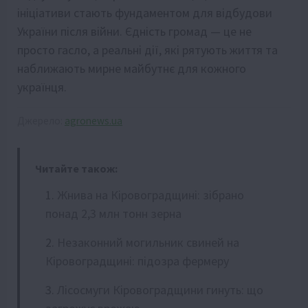
ініціативи стають фундаментом для відбудови
України після війни. Єдність громад — це не
просто гасло, а реальні дії, які рятують життя та
наближають мирне майбутнє для кожного
українця.
Джерело:
agronews.ua
Читайте також:
Жнива на Кіровоградщині: зібрано
понад 2,3 млн тонн зерна
Незаконний могильник свиней на
Кіровоградщині: підозра фермеру
Лісосмуги Кіровоградщини гинуть: що