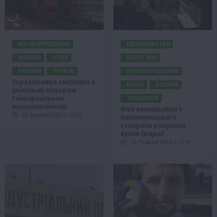
КІРОВОГРАДЩИНА
БДЖОЛЯРСТВО
НОВИНИ
ПОДІЇ
ГАЛУЗІ АПК
РЕГІОНИ
ТУРИЗМ
КІРОВОГРАДЩИНА
Укрзалізниця запрошує в
НАУКА
НОВИНИ
унікальну подорож
Гайворонською
ТЕХНОЛОГІЇ
вузькоколійкою
Юна винахідниця з
23 Червня 2024 о 21:55
Кропивницького
створила розумний
вулик (відео)
26 Травня 2024 о 23:10