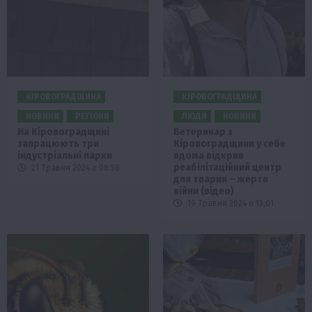
КІРОВОГРАДЩИНА
КІРОВОГРАДЩИНА
НОВИНИ
РЕГІОНИ
ЛЮДИ
НОВИНИ
На Кіровоградщині
Ветеринар з
запрацюють три
Кіровоградщини у себе
індустріальні парки
вдома відкрив
реабілітаційний центр
21 Травня 2024 о 08:58
для тварин – жертв
війни (відео)
19 Травня 2024 о 13:01