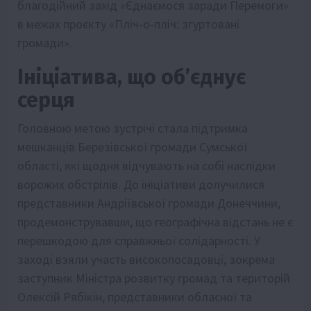
благодійний захід «Єднаємося заради Перемоги»
в межах проєкту «Пліч-о-пліч: згуртовані
громади».
Ініціатива, що об’єднує
серця
Головною метою зустрічі стала підтримка
мешканців Березівської громади Сумської
області, які щодня відчувають на собі наслідки
ворожих обстрілів. До ініціативи долучилися
представники Андріївської громади Донеччини,
продемонструвавши, що географічна відстань не є
перешкодою для справжньої солідарності. У
заході взяли участь високопосадовці, зокрема
заступник Міністра розвитку громад та територій
Олексій Рябікін, представники обласної та