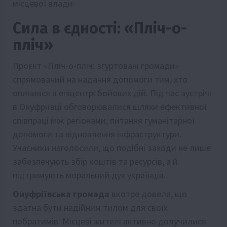
місцевої влади.
Сила в єдності: «Пліч-о-
пліч»
Проєкт «Пліч-о-пліч: згуртовані громади»
спрямований на надання допомоги тим, хто
опинився в епіцентрі бойових дій. Під час зустрічі
в Онуфріївці обговорювалися шляхи ефективної
співпраці між регіонами, питання гуманітарної
допомоги та відновлення інфраструктури.
Учасники наголосили, що подібні заходи не лише
забезпечують збір коштів та ресурсів, а й
підтримують моральний дух українців.
Онуфріївська громада
вкотре довела, що
здатна бути надійним тилом для своїх
побратимів. Місцеві жителі активно долучилися