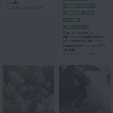
овочів
КІРОВОГРАДЩИНА
20 Травня 2026 о 22:59
НОВИНИ
ПОДІЇ
РЕГІОНИ
РОСЛИНИЦТВО
Втрати озимих на
Кіровоградщині: через
несприятливу зимівлю
пошкоджено понад 20%
посівів
11 Квітня 2026 о 10:35