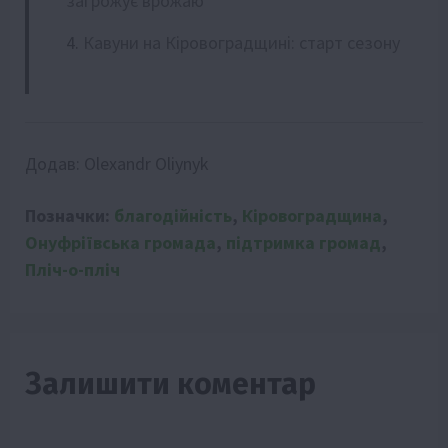
загрожує врожаю
Кавуни на Кіровоградщині: старт сезону
Додав:
Olexandr Oliynyk
Позначки:
благодійність
,
Кіровоградщина
,
Онуфріївська громада
,
підтримка громад
,
Пліч-о-пліч
Залишити коментар