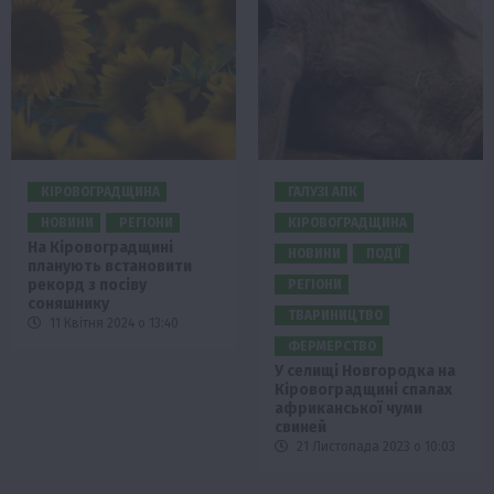
КІРОВОГРАДЩИНА
ГАЛУЗІ АПК
НОВИНИ
РЕГІОНИ
КІРОВОГРАДЩИНА
На Кіровоградщині
НОВИНИ
ПОДІЇ
планують встановити
рекорд з посіву
РЕГІОНИ
соняшнику
ТВАРИНИЦТВО
11 Квітня 2024 о 13:40
ФЕРМЕРСТВО
У селищі Новгородка на
Кіровоградщині спалах
африканської чуми
свиней
21 Листопада 2023 о 10:03