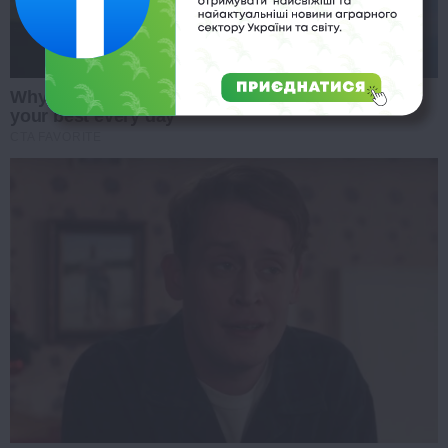
Why this ordinary drink is the secret to feeling
your best every day
CTA FAVORITE