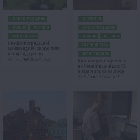
КІРОВОГРАДЩИНА
ГАЛУЗІ АПК
НОВИНИ
РЕГІОНИ
КІРОВОГРАДЩИНА
ФЕРМЕРСТВО
НОВИНИ
РЕГІОНИ
На Кіровоградщині
ТВАРИНИЦТВО
майже вдвічі скоротили
площі під гречку
ЧЕРНІГІВЩИНА
17 Липня 2024 о 16:26
Корова-рекордсменка
на Чернігівщині дає 72
літри молока на добу
9 Липня 2024 о 14:05