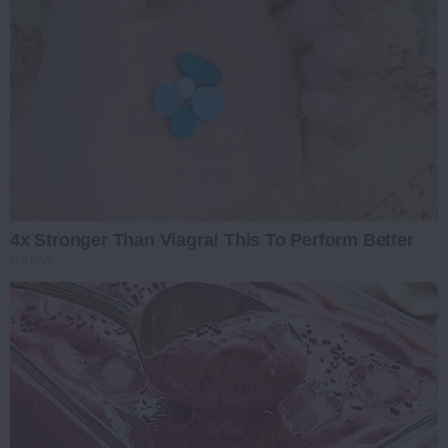
4x Stronger Than Viagra! This To Perform Better
MEDVI