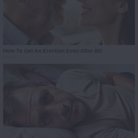
How To Get An Erection Even After 60!
MEDVI