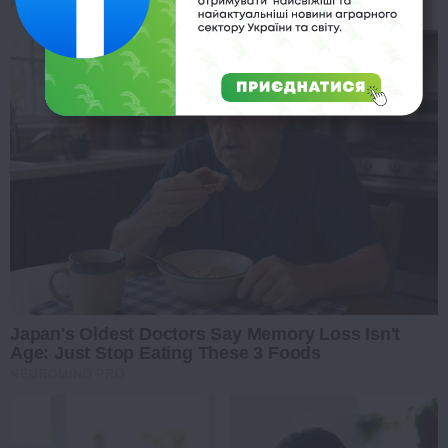
FRIDAY PLANS
Japan's Oldest Doctors Say Memory Loss Isn't
Age: Just Stop Eating These 3 Foods
NEUROMIND PRO