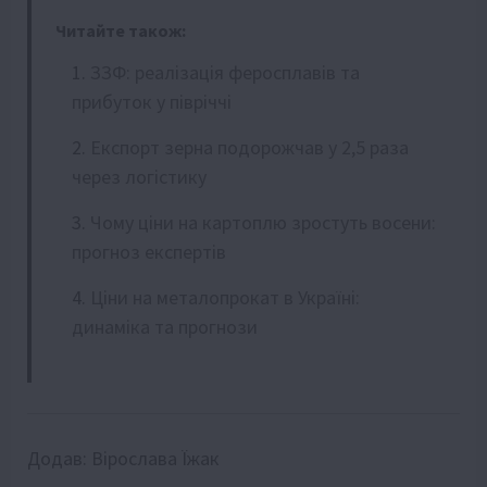
Читайте також:
ЗЗФ: реалізація феросплавів та
прибуток у півріччі
Експорт зерна подорожчав у 2,5 раза
через логістику
Чому ціни на картоплю зростуть восени:
прогноз експертів
Ціни на металопрокат в Україні:
динаміка та прогнози
Додав:
Вірослава Їжак