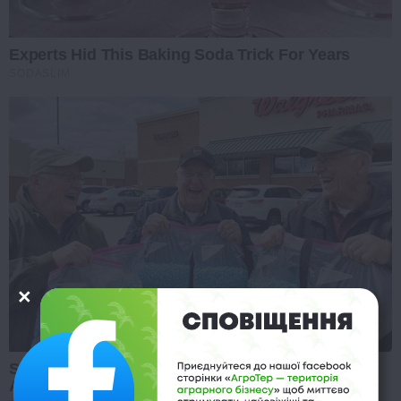
Experts Hid This Baking Soda Trick For Years
SODASLIM
Stop Waiting In Line: The 87¢ Generic Viagra Is
Actually "Self-Serve" In Aisle 7