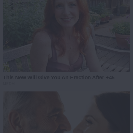
This New Will Give You An Erection After +45
MEDVI