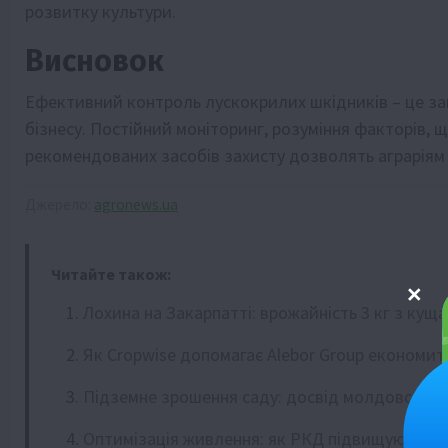
розвитку культури.
Висновок
Ефективний контроль лускокрилих шкідників – це за
бізнесу. Постійний моніторинг, розуміння факторів, 
рекомендованих засобів захисту дозволять аграріям
Джерело:
agronews.ua
Читайте також:
Лохина на Закарпатті: врожайність 3 кг з куща
Як Cropwise допомагає Alebor Group економит
Підземне зрошення саду: досвід молдовсько
Оптимізація живлення: як РКД підвищують ефе