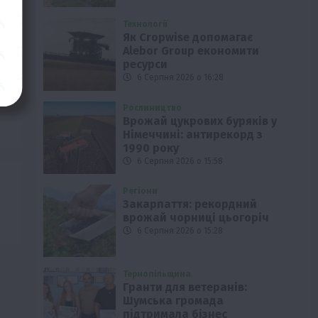
Технології
Як Cropwise допомагає
Alebor Group економити
ресурси
6 Серпня 2026 о 16:28
Рослиництво
Врожай цукрових буряків у
Німеччині: антирекорд з
1990 року
6 Серпня 2026 о 15:58
Регіони
Закарпаття: рекордний
врожай чорниці цьогоріч
6 Серпня 2026 о 15:28
Тернопільщина
Гранти для ветеранів:
Шумська громада
підтримала бізнес