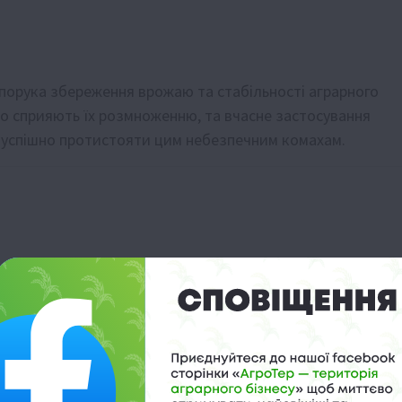
порука збереження врожаю та стабільності аграрного
що сприяють їх розмноженню, та вчасне застосування
 успішно протистояти цим небезпечним комахам.
 у горах
и ресурси
го фермера
ктивність посівів