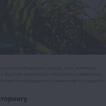
я сільськогосподарських культур, адже їхня висока
одів боротьби вимагають постійної уваги та ефективних
яка сприяє їхньому швидкому розмноженню та поширенню,
іторингу