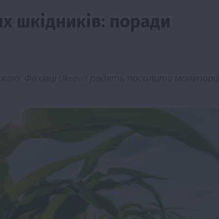
х шкідників: поради
рожаю. Фахівці Ukravit радять посилити монітор
ії
Бізнес
Новини
Офіційно
Події
Суспільство
во
ТОП1
Фермерство
жаю за
Оренда садової ділянки: як усе оформити
легально та без проблем
5 Серпня 2026 о 20:14