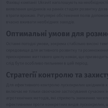
Фахівці компанії Ukravit наголошують на необхідност
виявлення шкідників на ранніх стадіях розвитку доз
втрати врожаю. Регулярні обстеження полів допоможу
вчасно вживати необхідних заходів.
Оптимальні умови для розм
Останні погодні умови, зокрема стабільно високі тем
середовище для активного розвитку та розмноження
прискоренню життєвого циклу комах, що призводить д
слід бути особливо пильними в цей період.
Стратегії контролю та захист
Для ефективного контролю лускокрилих шкідників ко
включає не тільки своєчасне застосування сучасних 
агротехнічних методів, які сприяють зниженню чисель
ефективними проти конкретних видів лускокрилих, що