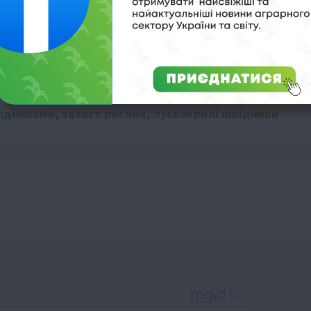
кідниками
,
захист рослин
,
лускокрилі шкідники