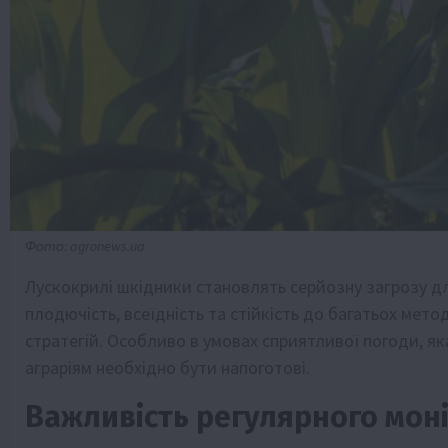
Фото: agronews.ua
Лускокрилі шкідники становлять серйозну загрозу дл
плодючість, всеїдність та стійкість до багатьох мет
стратегій. Особливо в умовах сприятливої погоди, 
аграріям необхідно бути напоготові.
Важливість регулярного мон