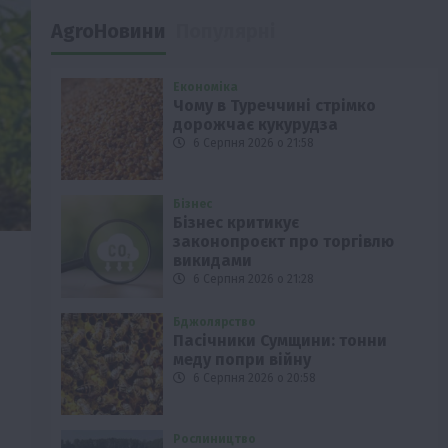
AgroНовини
Популярні
Економіка
Чому в Туреччині стрімко
дорожчає кукурудза
6 Серпня 2026 о 21:58
Бізнес
Бізнес критикує
законопроєкт про торгівлю
викидами
6 Серпня 2026 о 21:28
Бджолярство
Пасічники Сумщини: тонни
меду попри війну
6 Серпня 2026 о 20:58
Рослиництво