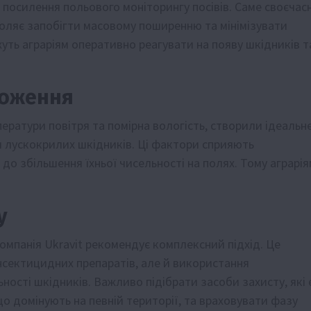
і посилення польового моніторингу посівів. Саме своєчас
воляє запобігти масовому поширенню та мінімізувати
ть аграріям оперативно реагувати на появу шкідників т
ноження
ператури повітря та помірна вологість, створили ідеальн
 лускокрилих шкідників. Ці фактори сприяють
о збільшення їхньої чисельності на полях. Тому аграрія
у
мпанія Ukravit рекомендує комплексний підхід. Це
інсектицидних препаратів, але й використання
ності шкідників. Важливо підібрати засоби захисту, які 
 домінують на певній території, та враховувати фазу