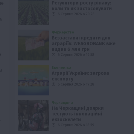
не
Регулятори росту ріпаку:
коли та як застосовувати
6 Серпня 2026 о 20:28
а
Фермерство
Беззаставні кредити для
аграріїв: WEAGROBANK вже
видав 6 млн грн
е
6 Серпня 2026 о 19:58
Економіка
м
Аграрії України: загроза
експорту
6 Серпня 2026 о 19:28
Черкащина
На Черкащині доярки
тестують інноваційні
екзоскелети
є
6 Серпня 2026 о 18:59