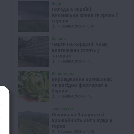
Події
Погода в Україні:
аномальна спека та грози 7
серпня
6 Серпня 2026 о 18:29
Новини
Черги на кордоні: чому
вантажівки стоять у
заторах
6 Серпня 2026 о 17:58
Вінниччина
Вирощування артишоків:
чи вигідно фермерам в
Україні
6 Серпня 2026 о 17:28
Закарпаття
Лохина на Закарпатті:
врожайність 3 кг з куща у
горах
6 Серпня 2026 о 16:58