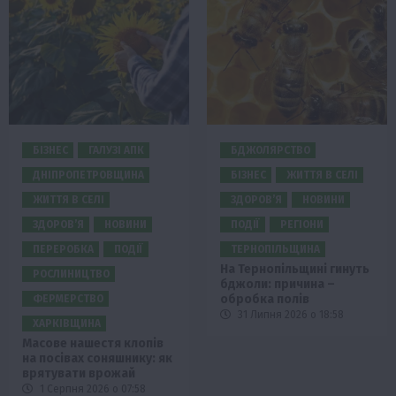
БІЗНЕС
ГАЛУЗІ АПК
БДЖОЛЯРСТВО
ДНІПРОПЕТРОВЩИНА
БІЗНЕС
ЖИТТЯ В СЕЛІ
ЖИТТЯ В СЕЛІ
ЗДОРОВ’Я
НОВИНИ
ЗДОРОВ’Я
НОВИНИ
ПОДІЇ
РЕГІОНИ
ПЕРЕРОБКА
ПОДІЇ
ТЕРНОПІЛЬЩИНА
На Тернопільщині гинуть
РОСЛИНИЦТВО
бджоли: причина –
обробка полів
ФЕРМЕРСТВО
31 Липня 2026 о 18:58
ХАРКІВЩИНА
Масове нашестя клопів
на посівах соняшнику: як
врятувати врожай
1 Серпня 2026 о 07:58