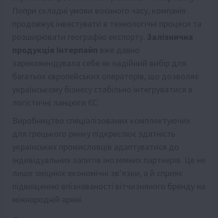
Попри складні умови воєнного часу, компанія
продовжує інвестувати в технологічні процеси та
розширювати географію експорту.
Залізнична
продукція Інтерпайп
вже давно
зарекомендувала себе як надійний вибір для
багатьох європейських операторів, що дозволяє
українському бізнесу стабільно інтегруватися в
логістичні ланцюги ЄС.
Виробництво спеціалізованих комплектуючих
для грецького ринку підкреслює здатність
українських промисловців адаптуватися до
індивідуальних запитів іноземних партнерів. Це не
лише зміцнює економічні зв’язки, а й сприяє
підвищенню впізнаваності вітчизняного бренду на
міжнародній арені.