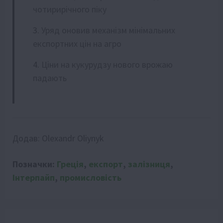
чотирирічного піку
Уряд оновив механізм мінімальних
експортних цін на агро
Ціни на кукурудзу нового врожаю
падають
Додав:
Olexandr Oliynyk
Позначки:
Греція
,
експорт
,
залізниця
,
Інтерпайп
,
промисловість