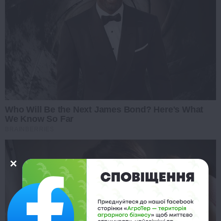
Who Will Be the Next James Bond? Here's What
We Know So Far
BRAINBERRIES