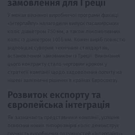
замовлення для Греції
У межах весняної виробничої програми фахівці
«Інтерпайпу» налагодили випуск пасажирських
коліс діаметром 750 мм, а також локомотивних
коліс із діаметром 1016 мм. Кожен виріб повністю
відповідає суворим технічним стандартам,
встановленим замовником із Греції. Виконання
цього контракту стало черговим кроком у
стратегії компанії щодо задоволення попиту на
нішеві залізничні рішення в країнах Євросоюзу.
Розвиток експорту та
європейська інтеграція
Як зазначають представники компанії, успішне
освоєння нових типорозмірів коліс демонструє
гнучкість виробничих потужностей «Інтерпайпу».