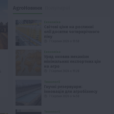
AgroНовини
Популярні
Економіка
Світові ціни на рослинні
олії досягли чотирирічного
піку
7 Серпня 2026 о 15:58
Економіка
Уряд оновив механізм
мінімальних експортних цін
на агро
ї
7 Серпня 2026 о 15:28
Технології
Гнучкі резервуари:
інновація для агробізнесу
7 Серпня 2026 о 14:58
Технології