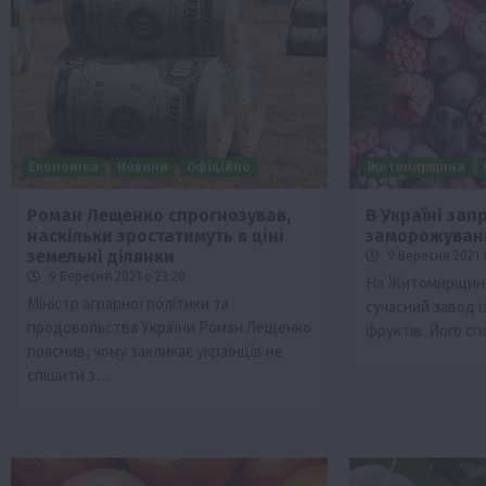
Економіка
Новини
Офіційно
Житомирщина
Роман Лещенко спрогнозував,
В Україні зап
наскільки зростатимуть в ціні
заморожуванн
ини
Події
земельні ділянки
9 Вересня 2021 о
Бізнес
Новини
Поради
ТОП1
9 Вересня 2021 о 23:20
На Житомирщині
Міністр аграрної політики та
сучасний завод і
 аграріїв:
Як правильно підібрати розкидач до
продовольства України Роман Лещенко
фруктів. Його с
залежно від площі поля та культур?
пояснив, чому закликає українців не
7 Серпня 2026 о 10:14
спішити з…