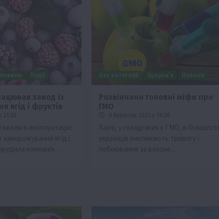
Новини
Події
Без категорії
Здоров’я
Новини
рацював завод із
Розвінчано головні міфи про
я ягід і фруктів
ГМО
Бізнес
Новини
Офіційно
Події
Суспільство
 21:20
9 Вересня 2021 о 19:20
ТОП1
Фермерство
 ввели в експлуатацію
Харчі, у складі яких є ГМО, в більшості
з заморожування ягід і
українців викликають тривогу і
брив
Оренда садової ділянки: як усе оформити
порудила компанія…
побоювання за власне…
легально та без проблем
5 Серпня 2026 о 20:14