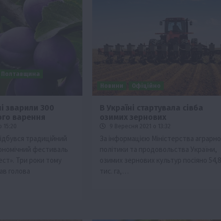
Полтавщина
Новини
Офіційно
і зварили 300
В Україні стартувала сівба
ого варення
озимих зернових
 15:20
9 Вересня 2021 о 13:32
ідбувся традиційний
За інформацією Міністерства аграрно
ономічний фестиваль
політики та продовольства України,
ст». Три роки тому
озимих зернових культур посіяно 54,8
ав голова
тис. га,…