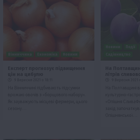
Новини
Події
Вінниччина
Економіка
Новини
Садівництво
Експерт прогнозує підвищення
На Полтавщин
цін на цибулю
літрів сливов
9 Вересня 2021 о 18:11
9 Вересня 2021 о
На Вінниччині підбивають підсумки
На Полтавщині в
врожаю овочів з «борщового набору».
культурно-гастр
Як зауважують місцеві фермери, цього
«Опішня СливаФе
сезону…
захід започаткув
Опішнянської…