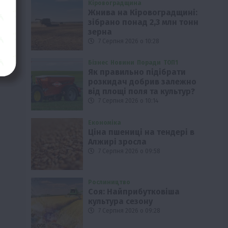
Кіровоградщина
Жнива на Кіровоградщині:
зібрано понад 2,3 млн тонн
зерна
7 Серпня 2026 о 10:28
Бізнес
Новини
Поради
ТОП1
Як правильно підібрати
розкидач добрив залежно
від площі поля та культур?
7 Серпня 2026 о 10:14
Економіка
Ціна пшениці на тендері в
Алжирі зросла
7 Серпня 2026 о 09:58
Рослиництво
Соя: Найприбутковіша
культура сезону
7 Серпня 2026 о 09:28