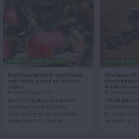
Новини
Події
Садівництво
Наука
Новини
Виробник фруктів представив
Українець виг
сорт яблук, якому не страшна
заощаджувати
парша
мільйони гри
9 Вересня 2021 о 11:23
9 Вересня 2021 
Цього року французька компанія-
Олексій Деркач 
виробник фруктів Blue Whale
осучаснити станд
випустила новий сорт органічного
Він придумав зам
яблука Pixie Bio. Загальний…
частини на дета