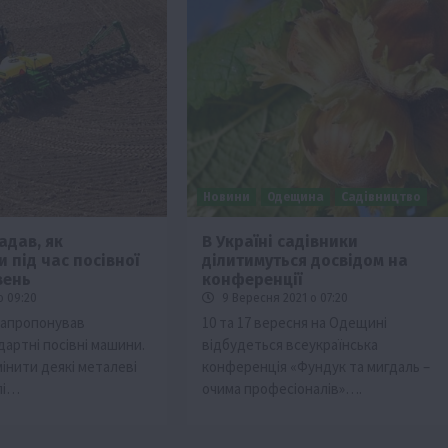
Новини
Одещина
Садівництво
адав, як
В Україні садівники
 під час посівної
ділитимуться досвідом на
вень
конференції
о 09:20
9 Вересня 2021 о 07:20
запропонував
10 та 17 вересня на Одещині
артні посівні машини.
відбудеться всеукраїнська
інити деякі металеві
конференція «Фундук та мигдаль –
лі…
очима професіоналів»….