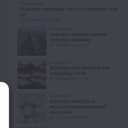
Рослиництво
Ґрунтові гербіциди: від чого залежить їхня
дія
7 Серпня 2026 о 12:28
Рослиництво
Обробка насіння озимих:
запорука врожаю
7 Серпня 2026 о 11:58
Фермерство
Держгарантії кредитів для
аграріїв до 80%
7 Серпня 2026 о 11:28
Твариництво
В Україні очікується
подорожчання молочної
продукції
7 Серпня 2026 о 10:58