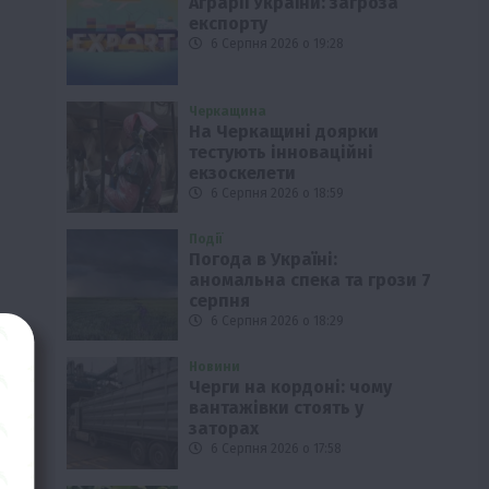
Аграрії України: загроза
експорту
6 Серпня 2026 о 19:28
Черкащина
На Черкащині доярки
тестують інноваційні
екзоскелети
6 Серпня 2026 о 18:59
Події
Погода в Україні:
аномальна спека та грози 7
серпня
6 Серпня 2026 о 18:29
Новини
Черги на кордоні: чому
вантажівки стоять у
заторах
6 Серпня 2026 о 17:58