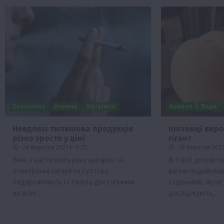
Економіка
Новини
Офіційно
Новини
Події
Невдовзі тютюнова продукція
Іноземці вир
різко зросте у ціні
гігант
28 Вересня 2021 о 11:35
28 Вересня 2021
Вже з наступного року цигарки та
В Італії дозрів 
електронні сигарети суттєво
вагою подивував
подорожчають і стануть доступними
садівників. Фрук
не всім…
досліджують,…