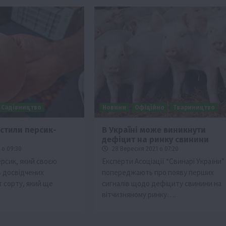
Садівництво
Новини
Офіційно
Твариництво
остили персик-
В Україні може виникнути
дефіцит на ринку свинини
 о 09:30
28 Вересня 2021 о 07:20
персик, який своєю
Експерти Асоціації “Свинарі України”
 досвідчених
попереджають про появу перших
т сорту, який ще
сигналів щодо дефіциту свинини на
вітчизняному ринку….