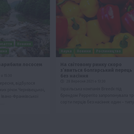
рпаття
Новини
щина
Наука
Новини
Рослиництво
 зарибили лососем
На світовому ринку скоро
з’явиться болгарський перець
без насіння
о 15:30
28 Вересня 2021 о 13:30
вересня, відбулося
Ізраїльська компанія Breedx під
ких річок Чернівецької,
брендом Pepperito запропонувала тр
 Івано-Франківської
сорти перців без насіння: один – тип
ки…