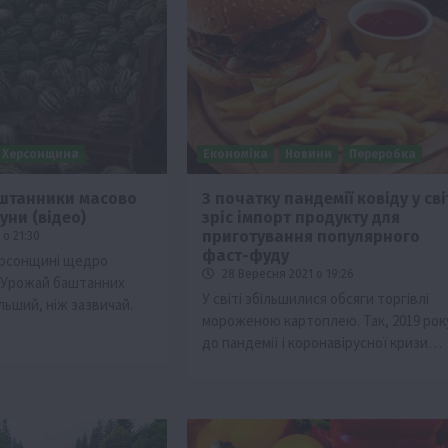
Херсонщина
Економіка
Новини
Переробка
аштанники масово
З початку пандемії ковіду у сві
уни (відео)
зріс імпорт продукту для
ії
Бізнес
Новини
Офіційно
Події
Суспільство
приготування популярного
о 21:30
во
ТОП1
Фермерство
фаст-фуду
ерсонщині щедро
28 Вересня 2021 о 19:26
 Урожай баштанних
жаю за
Оренда садової ділянки: як усе оформити
У світі збільшилися обсяги торгівлі
ільший, ніж зазвичай.
легально та без проблем
мороженою картоплею. Так, 2019 рок
5 Серпня 2026 о 20:14
до пандемії і коронавірусної кризи…