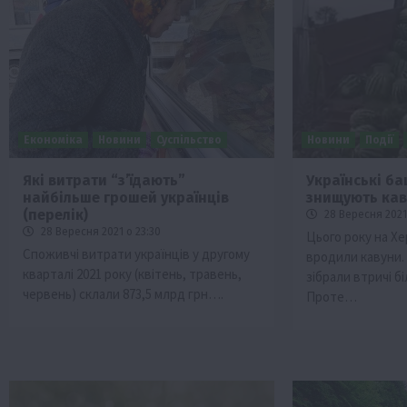
Економіка
Новини
Суспільство
Новини
Події
Які витрати “з’їдають”
Українські б
найбільше грошей українців
знищують кав
Бізнес
Галузі АПК
Економіка
Новини
Под
(перелік)
28 Вересня 2021 
Рослиництво
Суспільство
ТОП1
Фермерст
28 Вересня 2021 о 23:30
Цього року на Х
Споживчі витрати українців у другому
вродили кавуни.
Кредити для аграріїв під заставу вро
кварталі 2021 року (квітень, травень,
зібрали втричі б
новою програмою від Уряду
червень) склали 873,5 млрд грн….
Проте…
1 Серпня 2026 о 11:58