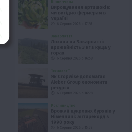
Вінниччина
Вирощування артишоків:
чи вигідно фермерам в
Україні
6 Серпня 2026 о 17:28
Закарпаття
Лохина на Закарпатті:
врожайність 3 кг з куща у
горах
6 Серпня 2026 о 16:58
Технології
Як Cropwise допомагає
Alebor Group економити
ресурси
6 Серпня 2026 о 16:28
Рослиництво
Врожай цукрових буряків у
Німеччині: антирекорд з
1990 року
6 Серпня 2026 о 15:58