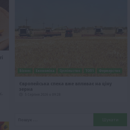
ті
Бізнес
Економіка
Суспільство
ТОП1
Фермерство
Європейська спека вже впливає на ціну
зерна
у,
5 Серпня 2026 о 09:28
Пошук: