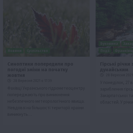
Буковина
Зака
Новини
Суспільство
Події
Франків
Синоптики попередили про
Гірські річки
погодні зміни на початку
дунайським
жовтня
28 Вересня 2021 
28 Вересня 2021 о 17:39
У понеділок, 27 
Фахівці Українського гідрометеоцентру
зариблення гірсь
попереджають про виникнення
Закарпатської та
небезпечного метеорологічного явища.
областей. У річ
Невдовзі на більшості території країни
виникнуть…