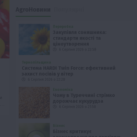
AgroНовини
Популярні
Переробка
Закупівля соняшника:
стандарти якості та
ціноутворення
6 Серпня 2026 о 22:58
Тернопільщина
Система HARDI Twin Force: ефективний
захист посівів у вітер
6 Серпня 2026 о 22:28
Економіка
Чому в Туреччині стрімко
и
дорожчає кукурудза
у…
6 Серпня 2026 о 21:58
Бізнес
Бізнес критикує