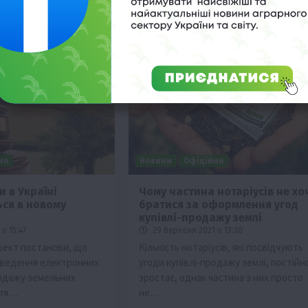
но
Новини
Офіційно
и в Україні
Чому частина нотаріусів не хо
ься в новому
братися за оформлення угод
купівлі-продажу землі
о 15:47
29 Вересня 2021 о 13:30
оект постанови, що
Кількість нотаріусів, які посвідчують
оведення електронних
угоди купівлі-продажу землі, постійн
родажу земельних
зростає, однак частина з них просто
ття…
не…