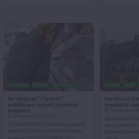
Економіка
Новини
Суспільство
Новини
Події
Які витрати “з’їдають”
Українські б
найбільше грошей українців
знищують кав
(перелік)
28 Вересня 2021 
28 Вересня 2021 о 23:30
Цього року на Х
Споживчі витрати українців у другому
вродили кавуни.
кварталі 2021 року (квітень, травень,
зібрали втричі б
червень) склали 873,5 млрд грн….
Проте…