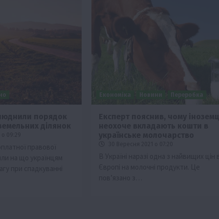
но
Економіка
Новини
Переробка
люднили порядок
Експерт пояснив, чому іноземц
земельних ділянок
неохоче вкладають кошти в
українське молочарство
 о 09:29
30 Вересня 2021 о 07:20
оплатної правової
В Україні наразі одна з найвищих цін 
ли на що українцям
Європі на молочні продукти. Це
агу при спадкуванні
пов’язано з…