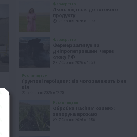
Фермерство
Льон: від поля до готового
продукту
7 Серпня 2026 о 13:28
Фермерство
Фермер загинув на
Дніпропетровщині через
атаку РФ
7 Серпня 2026 о 12:58
Рослиництво
Ґрунтові гербіциди: від чого залежить їхня
дія
7 Серпня 2026 о 12:28
Рослиництво
Обробка насіння озимих:
ів
запорука врожаю
7 Серпня 2026 о 11:58