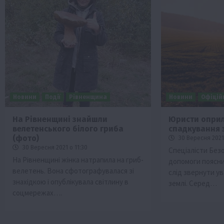
Новини
Події
Рівненщина
Новини
Офіцій
На Рівненщині знайшли
Юристи опри
велетенського білого гриба
спадкування 
(фото)
30 Вересня 2021
30 Вересня 2021 о 11:30
Спеціалісти Без
На Рівненщині жінка натрапила на гриб-
допомоги поясни
велетень. Вона сфотографувалася зі
слід звернути ув
знахідкою і опублікувала світлину в
землі. Серед…
соцмережах….