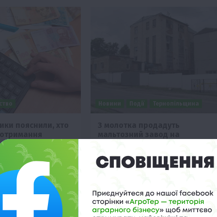
ьство
Новини
Події
Тернопільщина
ики пояснили, хто
З молотка продадуть
 отримання
мальтозний завод на
Тернопільщині
о 21:30
29 Вересня 2021 о 19:30
оціальної політики
Бучацький мальтозний завод на
, за яких умов
Тернопільщині, один із перших об’єкт
 мають змогу отримати
концерну «Укрспирт», виставили на
приватизаційний аукціон….