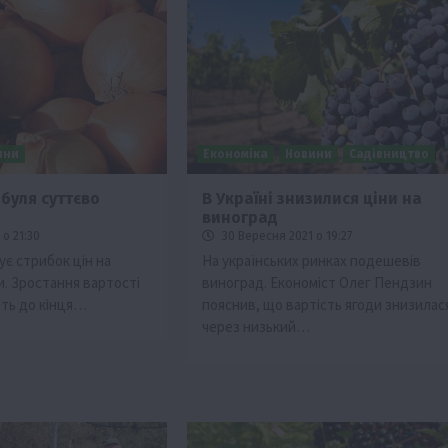
ини
Економіка
Новини
Садівництво
буля суттєво
В Україні знизилися ціни на
і
виноград
Події
о 21:30
30 Вересня 2021 о 19:27
Бізнес
Новини
Поради
ТОП1
ує стрибок цін на
На українських ринках подешевів
и. Зростання вартості
виноград. Економіст Олег Пендзин
ріїв:
Як правильно підібрати розкидач добрив
ть до кінця…
пояснив, що вартість ягоди знизилас
залежно від площі поля та культур?
через низький…
7 Серпня 2026 о 10:14