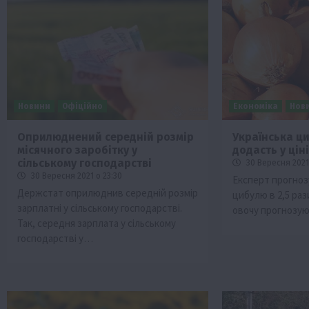
Новини
Офіційно
Економіка
Нов
Оприлюднений середній розмір
Українська ци
місячного заробітку у
додасть у цін
Бізнес
Економіка
Життя в селі
Новини
сільському господарстві
30 Вересня 2021 
Суспільство
ТОП1
Фермерство
30 Вересня 2021 о 23:30
Експерт прогноз
Держстат оприлюднив середній розмір
цибулю в 2,5 раз
Пролонгація кредитів 5-7-9% для агра
зарплатні у сільському господарстві.
овочу прогнозую
нові кращі умови
Так, середня зарплата у сільському
4 Серпня 2026 о 08:58
господарстві у…