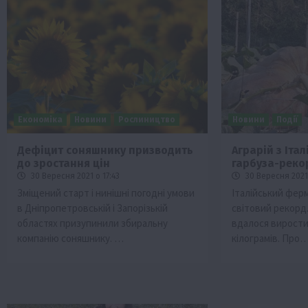
Економіка
Новини
Рослиництво
Новини
Події
Дефіцит соняшнику призводить
Аграрій з Італ
до зростання цін
гарбуза-реко
30 Вересня 2021 о 17:43
30 Вересня 2021 
Зміщений старт і нинішні погодні умови
Італійський фер
в Дніпропетровській і Запорізькій
світовий рекорд
областях призупинили збиральну
вдалося вирости
компанію соняшнику. …
кілограмів. Про