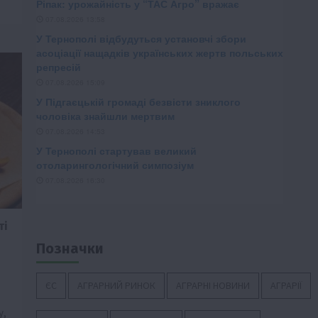
ті
Позначки
ЄС
АГРАРНИЙ РИНОК
АГРАРНІ НОВИНИ
АГРАРІЇ
у,