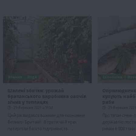
Новини
Події
Економіка
Нов
Шалені збитки: урожай
Оприлюднено 
британського виробника овочів
купують найб
згнив у теплицях
риби
29 Вересня 2021 о 11:30
29 Вересня 2021
Цей рік видався важким для економіки
Протягом січня-
Великої Британії. Втрати чи й крах
державою постав
потерпіли багато підприємств….
ринки 6 008 тон