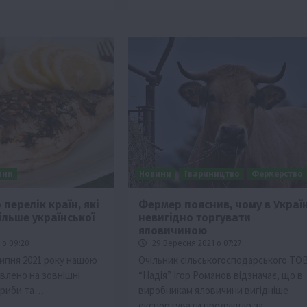
ини
Новини
Твариництво
Фермерство
перелік країн, які
Фермер пояснив, чому в Україн
ільше української
невигідно торгувати
яловичиною
 о 09:20
29 Вересня 2021 о 07:27
липня 2021 року нашою
Очільник сільськогосподарського ТО
лено на зовнішні
“Надія” Ігор Романов відзначає, що в
н риби та…
виробникам яловичини вигідніше
експортувати продукцію за…