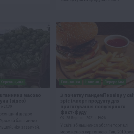
Херсонщина
Економіка
Новини
Переробка
аштанники масово
З початку пандемії ковіду у сві
уни (відео)
зріс імпорт продукту для
приготування популярного
о 21:30
фаст-фуду
ерсонщині щедро
28 Вересня 2021 о 19:26
 Урожай баштанних
У світі збільшилися обсяги торгівлі
ільший, ніж зазвичай.
мороженою картоплею. Так, 2019 рок