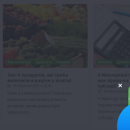
Без категорії
Здоров’я
Новини
Новини
Суспіл
Топ-5 продуктів, які треба
У Мінсоцполіт
включити в раціон у жовтні
має право на
субсидії
29 Вересня 2021 о 23:20
29 Вересня 2021 
Осінь в самому розпалі. Саме вона
У Міністерстві с
приносить нам велику кількість
України пояснили
вітамінів, якими давно пора
українські сім’ї
запасатися….
субсидії….