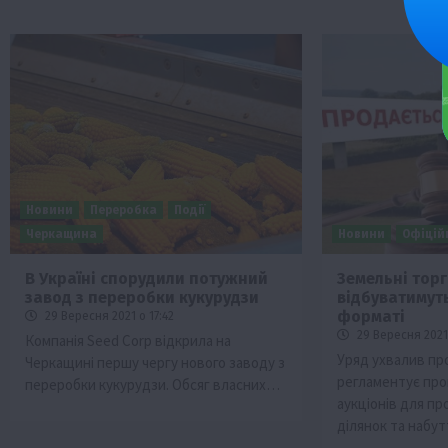
Новини
Переробка
Події
Черкащина
Новини
Офіцій
В Україні спорудили потужний
Земельні торг
завод з переробки кукурудзи
відбуватимут
форматі
29 Вересня 2021 о 17:42
29 Вересня 2021 
Компанія Seed Corp відкрила на
Уряд ухвалив пр
Черкащині першу чергу нового заводу з
регламентує пр
переробки кукурудзи. Обсяг власних…
аукціонів для п
ділянок та набу