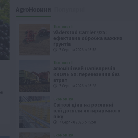
AgroНовини
Популярні
Технології
Väderstad Carrier 925:
ефективна обробка важких
ґрунтів
7 Серпня 2026 о 16:58
Технології
Алюмінієвий напівпричіп
KRONE SX: перевезення без
втрат
7 Серпня 2026 о 16:28
ов
Економіка
Світові ціни на рослинні
олії досягли чотирирічного
піку
7 Серпня 2026 о 15:58
Економіка