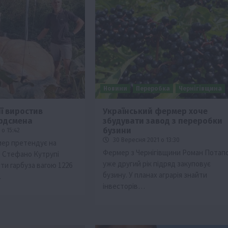
Новини
Переробка
Чернігівщина
ії виростив
Український фермер хоче
рдсмена
збудувати завод з переробки
бузини
о 15:42
30 Вересня 2021 о 13:30
мер претендує на
Фермер з Чернігівщини Роман Потап
. Стефано Кутрупі
уже другий рік підряд закуповує
ти гарбуза вагою 1226
бузину. У планах аграрія знайти
…
інвесторів…