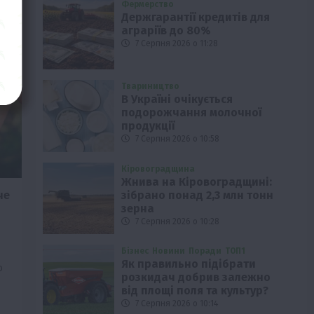
Фермерство
Держгарантії кредитів для
аграріїв до 80%
7 Серпня 2026 о 11:28
Твариництво
В Україні очікується
подорожчання молочної
продукції
7 Серпня 2026 о 10:58
Кіровоградщина
Жнива на Кіровоградщині:
зібрано понад 2,3 млн тонн
че
зерна
7 Серпня 2026 о 10:28
Бізнес
Новини
Поради
ТОП1
Як правильно підібрати
о
розкидач добрив залежно
від площі поля та культур?
7 Серпня 2026 о 10:14