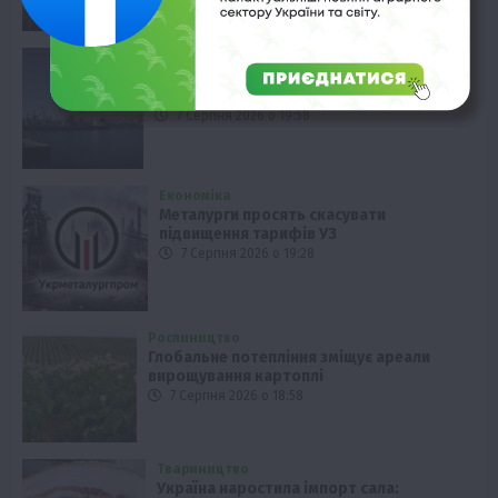
Економіка
Робота морських портів: оцінка НБУ
станом на 2024 рік
7 Серпня 2026 о 19:58
Економіка
Металурги просять скасувати
підвищення тарифів УЗ
7 Серпня 2026 о 19:28
Рослиництво
Глобальне потепління зміщує ареали
вирощування картоплі
7 Серпня 2026 о 18:58
Твариництво
Україна наростила імпорт сала: