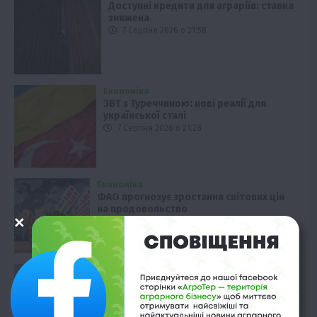
Доступні кредити для аграріїв: ставка
знижена
7 Серпня 2026 о 21:58
Економіка
ЗВТ з Туреччиною: нові реалії для
української сталі
7 Серпня 2026 о 21:28
Економіка
ФАО прогнозує зростання світових цін
на продовольство
7 Серпня 2026 о 20:58
Рослиництво
Надранні посіви озимого ріпаку: чи
варто знижувати густоту
7 Серпня 2026 о 20:28