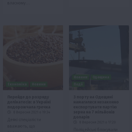
власному…
Новини
Одещина
Економіка
Новини
Події
Перейде до розряду
З порту на Одещині
делікатесів: в Україні
намагалися незаконно
подорожчала гречка
експортувати партію
зерна на 7 мільйонів
8 Вересня 2021 о 19:34
доларів
Деякі спеціалісти
8 Вересня 2021 о 17:20
вважають, що
Поліцейські блокували