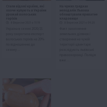
Стали відомі країни, які
На чужих грядках
охоче купують в України
неподалік Львова
урожай волоських
облаштували приватне
горіхів
кладовище
8 Вересня 2021 о 11:19
8 Вересня 2021 о 09:20
Україна в сезоні 2020/21
Факт захоплення
року скоротила експорт
земельних ділянок і
волоських горіхів на 20%
створення на чужій
по відношенню до
території цвинтаря
сезону…
розслідують львівські
правоохоронці. Поліція
вже…