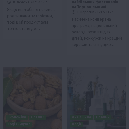
найбільших фестивалів
8 Вересня 2021 о 15:27
на Тернопільщині
Якщо ви любите печиво з
8 Вересня 2021 о 13:27
родзинками чи горіхами,
Насичена концертна
тоді цей продукт вам
програма, національний
точно стане до…
рекорд, розваги для
дітей, конкурси на кращий
коровай та сніп, щирі…
Економіка
Новини
Львівщина
Новини
Садівництво
Події