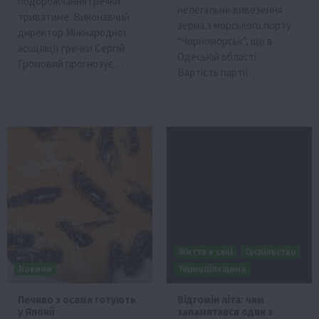
подорожчання гречки
нелегальне вивезення
триватиме. Виконавчий
зерна з морського порту
директор Міжнародної
“Чорноморськ”, що в
асоціації гречки Сергій
Одеській області.
Громовий прогнозує…
Вартість партії…
Життя в селі
Суспільство
Новини
Тернопільщина
Печиво з осами готують
Відгомін літа: чим
у Японії
запамятався один з