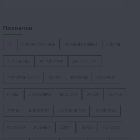
Позначки
ЄС
АГРАРНИЙ РИНОК
АГРАРНІ НОВИНИ
АГРАРІЇ
АГРОБІЗНЕС
АГРОРИНОК
АГРОСЕКТОР
АГРОТЕХНОЛОГІЇ
БІЗНЕС
ВРОЖАЙ
ГОЛОВНЕ
ГРОШІ
ЕКОНОМІКА
ЕКСПОРТ
ЗАКОН
ЗЕМЛЯ
ЗЕРНО
КАРТОПЛЯ
КОРОНАВІРУС
КУКУРУДЗА
МОЛОКО
НОВИНИ
ОВОЧІ
ПЕНСІЯ
ПОГОДА