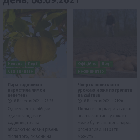
Новини
Події
Офіційно
Події
Садівництво
Рослиництво
Пара садівників
Чверть польського
виростила лимон-
урожаю може потрапити
велетень
на смітник
8 Вересня 2021 о 23:26
8 Вересня 2021 о 21:20
Одним австралійцям
Польські фермери у відчаї:
вдалося підняти
значна частина урожаю
садівництво на
може бути знищена через
абсолютно новий рівень
рясні зливи. Втрати
після того, як вони на
можуть…