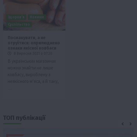
Здоров’я
Новини
Суспільство
Посмакувати, а не
отруїтися: оприлюднено
ознаки якісної ковбаси
8 Вересня 2021 о 07:20
В українських магазинах
можна знайти не лише
ковбасу, вироблену з
неякісного м’яса, а й таку,
…
ТОП публікації