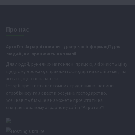
Про нас
Аgr
oTer. Аграрні новини
– джерело інформації для
людей, які працюють на землі!
Для людей, руки яких натомлені працею, які знають ціну
щедрому врожаю, справжні господарі на своїй землі, які
хочуть, щоб вона квітла.
Історії про життя невтомних трудівників, новини
агробізнесу та як вести розумне господарство.
Усе і навіть більше ви зможете прочитати на
спеціалізованому аграрному сайті
“Агротер”
!