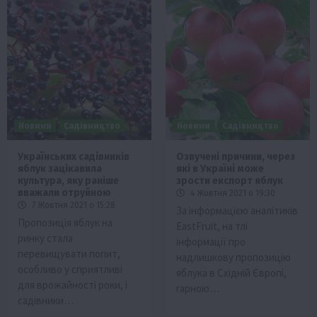
Новини
Садівництво
Новини
Садівництво
Українських садівників
Озвучені причини, через
яблук зацікавила
які в Україні може
культура, яку раніше
зрости експорт яблук
вважали отруйною
4 Жовтня 2021 о 19:30
7 Жовтня 2021 о 15:28
За інформацією аналітиків
Пропозиція яблук на
EastFruit, на тлі
ринку стала
інформації про
перевищувати попит,
надлишкову пропозицію
особливо у сприятливі
яблука в Східній Європі,
для врожайності роки, і
гарною…
садівники…