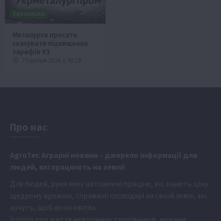
Економіка
Металурги просять
скасувати підвищення
тарифів УЗ
7 Серпня 2026 о 19:28
Про нас
Аgr
oTer. Аграрні новини
– джерело інформації для
людей, які працюють на землі!
Для людей, руки яких натомлені працею, які знають ціну
щедрому врожаю, справжні господарі на своїй землі, які
хочуть, щоб вона квітла.
Історії про життя невтомних трудівників, новини