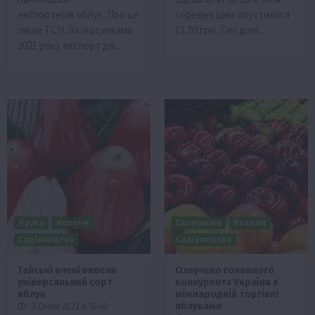
експортерів яблук. Про це
середня ціна опустилася
пише ТСН. За підсумками
13,09 грн. Такі дані…
2021 року експорт до…
Наука
Новини
Економіка
Новини
Садівництво
Садівництво
Тайські вчені вивели
Озвучено головного
універсальний сорт
конкурента України в
яблук
міжнародній торгівлі
яблуками
3 Січня 2022 о 15:40