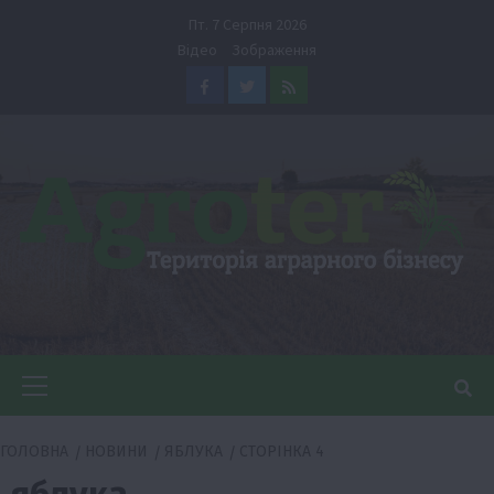
Перейти
Пт. 7 Серпня 2026
до
Відео
Зображення
вмісту
Facebook
Twitter
Feed
Головне
меню
ГОЛОВНА
НОВИНИ
ЯБЛУКА
СТОРІНКА 4
яблука