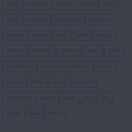
ГРОШІ
ЕКОНОМІКА
ЕКСПОРТ
ЗАКОН
ЗЕМЛЯ
ЗЕРНО
КАРТОПЛЯ
КОРОНАВІРУС
КУКУРУДЗА
МОЛОКО
НОВИНИ
ОВОЧІ
ПЕНСІЯ
ПОГОДА
ПОЛЬЩА
ПРОДУКТИ
ПШЕНИЦЯ
РЕЦЕПТ
РИНОК
САДІВНИЦТВО
СІЛЬСЬКЕ ГОСПОДАРСТВО
УКРАЇНА
УРОЖАЙ
ФЕРМА
ФЕРМЕР
ФЕРМЕРИ
ФЕРМЕРСТВО
ЦИБУЛЯ
ЦУКОР
ЦІНА
ЦІНИ
ЯБЛУКА
ЯЙЦЯ
ІМПОРТ