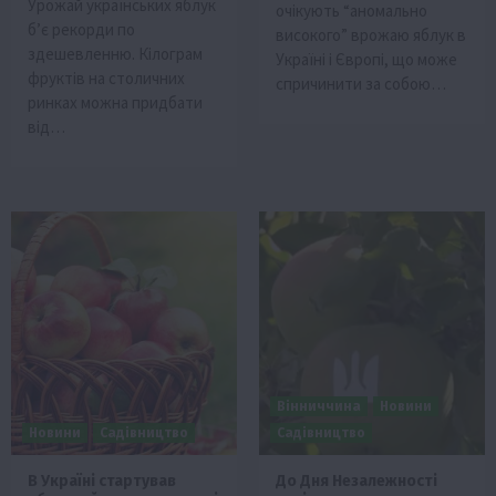
Урожай українських яблук
очікують “аномально
б’є рекорди по
високого” врожаю яблук в
здешевленню. Кілограм
Україні і Європі, що може
фруктів на столичних
спричинити за собою…
ринках можна придбати
від…
Вінниччина
Новини
Новини
Садівництво
Садівництво
В Україні стартував
До Дня Незалежності