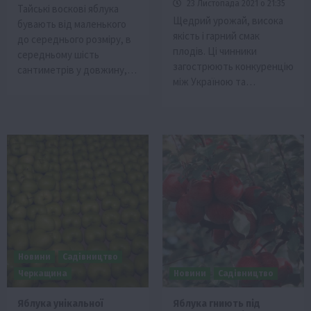
23 Листопада 2021 о 21:35
Тайські воскові яблука
Щедрий урожай, висока
бувають від маленького
якість і гарний смак
до середнього розміру, в
плодів. Ці чинники
середньому шість
загострюють конкуренцію
сантиметрів у довжину,…
між Україною та…
Новини
Садівництво
Черкащина
Новини
Садівництво
Яблука унікальної
Яблука гниють під