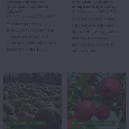
форми вирощують
деревами: садівники
українські садівники
повідомили про кризу
(відео)
5 Листопада 2021 о 17:39
16 Листопада 2021 о 19:31
Щедрий урожай яблук
Яблука у формі серця
спровокував серйозні
вирощують садівники на
проблеми для садівників.
Черкащині. Найлегше
Фермери не можуть
отримати особливі плоди
реалізувати фрукти за
із сорту “Голден”….
адекватною…
Економіка
Новини
Новини
Садівництво