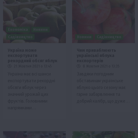
Економіка
Новини
Садівництво
Новини
Садівництво
Україна може
Чим приваблюють
експортувати
українські яблука
рекордний обсяг яблук
експортерів
21 Жовтня 2021 о 13:45
8 Жовтня 2021 о 13:35
Україна має всі шанси
Завдяки погодним
експортувати рекордні
обставинам українське
обсяги яблук через
яблуко цього сезону має
значний урожай цих
гарне забарвлення та
фруктів. Головними
добрий калібр, що дуже…
напрямками…