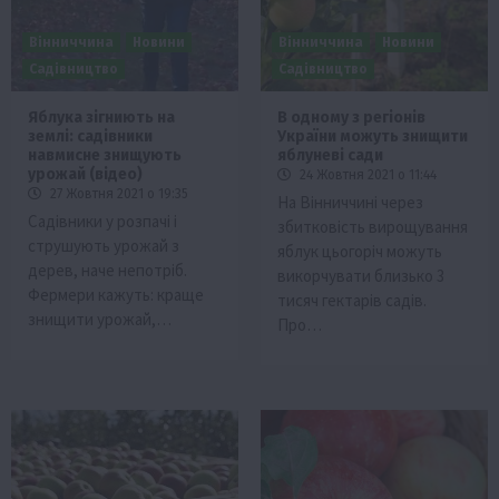
Вінниччина
Новини
Вінниччина
Новини
Садівництво
Садівництво
Яблука зігниють на
В одному з регіонів
землі: садівники
України можуть знищити
навмисне знищують
яблуневі сади
урожай (відео)
24 Жовтня 2021 о 11:44
27 Жовтня 2021 о 19:35
На Вінниччині через
Садівники у розпачі і
збитковість вирощування
струшують урожай з
яблук цьогоріч можуть
дерев, наче непотріб.
викорчувати близько 3
Фермери кажуть: краще
тисяч гектарів садів.
знищити урожай,…
Про…