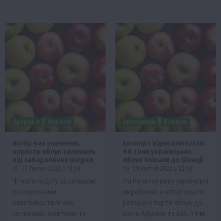
Здоров’я
Новини
Економіка
Новини
Колір має значення:
Експорт відновлюється:
користь яблук залежить
60 тонн українських
від забарвлення шкірки
яблук поїхали до Швеції
12 Липня 2022 о 13:29
29 Квітня 2022 о 22:00
Чіткого поділу за складом
На початку року українські
та корисними
виробники експортували
властивостями між
рекордні партії яблук до
зеленими, жовтими та
країн Африки та Азії. Утім,