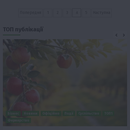
Пагінація
4
Попередня
1
2
3
5
Наступна
записів
ТОП публікації
Бізнес
Новини
Офіційно
Події
Суспільство
ТОП1
Фермерство