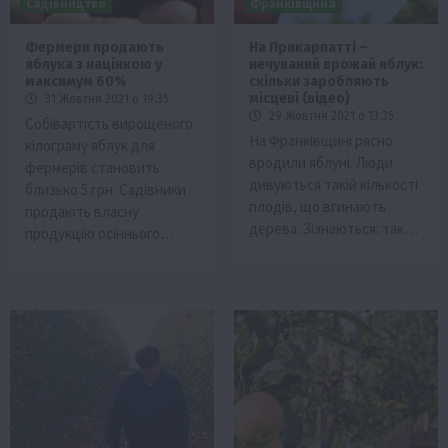
Садівництво
Франківщина
Фермери продають
На Прикарпатті –
яблука з націнкою у
нечуваний врожай яблук:
максимум 60%
скільки заробляють
місцеві (відео)
31 Жовтня 2021 о 19:35
29 Жовтня 2021 о 13:35
Собівартість вирощеного
На Франківщині рясно
кілограму яблук для
вродили яблуні. Люди
фермерів становить
дивуються такій кількості
близько 5 грн. Садівники
плодів, що вгинають
продають власну
дерева. Зізнаються: так…
продукцію осіннього…