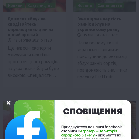
Новини
Садівництво
Новини
Садівництво
Дешевих яблук не
Вже відома вартість
сподівайтесь:
ранніх яблук на
оприлюднено ціни на
українському ринку
новий врожай
15 Липня 2021 о 17:20
12 Серпня 2021 о 11:20
На поточному тижні
Ще навесні експерти
українські садівники
озвучували невтішні
приступили до реалізації
прогнози: цього року ціна
яблук ранніх сортів,
на українські яблука буде
повідомляють аналітики
високою. Спеціалісти…
проекту EastFruit….