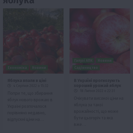
Галузі АПК
Новини
Економіка
Новини
Садівництво
Яблука впали в ціні
В Україні прогнозують
хороший урожай яблук
4 Серпня 2022 о 15:32
18 Липня 2022 о 22:31
Попри те, що збирання
Очікувати високої ціни на
яблук нового врожаю в
яблука за такої
Україні розпочалося
врожайності, що може
порівняно недавно,
бути цьогоріч та яка
відпускні ціни на…
вже…