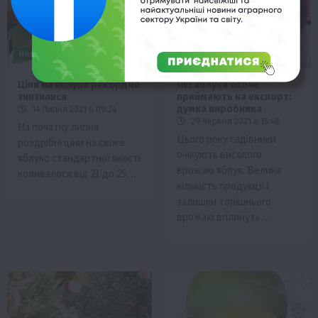
Новини
Садівництво
Новини
Садівництво
Ціни на яблука рекордно
Які яблука охоче
знизилися
приймають на експорт:
думка виробника
14 Липня 2021 о 09:24
29 Червня 2021 о 15:48
На початку липня
Цього року садівники
роздрібні ціни на свіже
очікують високого
яблуко стандартної якості
врожаю яблук. Велика
коливалося від 21 до 25…
кількість продукції і
залишки торішнього
врожаю вплинуть…