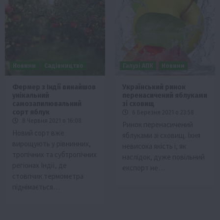
Новини
Садівництво
Галузі АПК
Новини
Фермер з Індії винайшов
Український ринок
унікальний
перенасичений яблуками
самозапилювальний
зі сховищ
сорт яблук
6 Березня 2021 о 23:58
8 Червня 2021 о 16:08
Ринок перенасичений
Новий сорт вже
яблуками зі сховищ. Їхня
вирощують у рівнинних,
невисока якість і, як
тропічних та субтропічних
наслідок, дуже повільний
регіонах Індії, де
експорт не…
стовпчик термометра
піднімається…