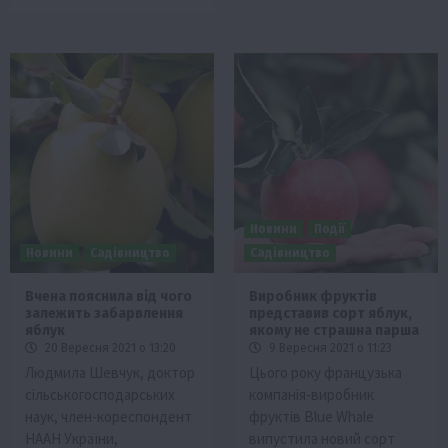
Новини
Події
Новини
Садівництво
Садівництво
Вчена пояснила від чого
Виробник фруктів
залежить забарвлення
представив сорт яблук,
яблук
якому не страшна парша
20 Вересня 2021 о 13:20
9 Вересня 2021 о 11:23
Людмила Шевчук, доктор
Цього року французька
сільськогосподарських
компанія-виробник
наук, член-кореспондент
фруктів Blue Whale
НААН України,
випустила новий сорт