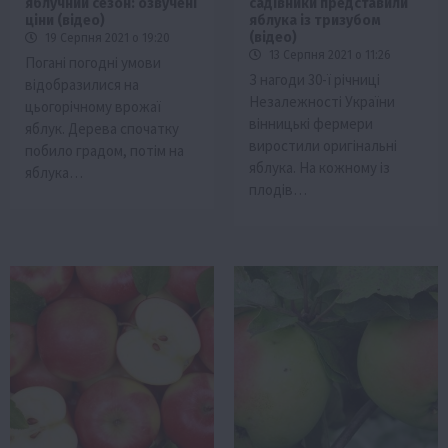
яблучний сезон: озвучені
садівники представили
ціни (відео)
яблука із тризубом
(відео)
19 Серпня 2021 о 19:20
13 Серпня 2021 о 11:26
Погані погодні умови
З нагоди 30-ї річниці
відобразилися на
Незалежності України
цьогорічному врожаї
вінницькі фермери
яблук. Дерева спочатку
виростили оригінальні
побило градом, потім на
яблука. На кожному із
яблука…
плодів…