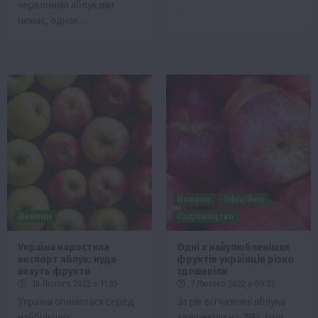
червоними яблуками
…
немає, однак…
Новини
Офіційно
Новини
Садівництво
Україна наростила
Одні з найулюбленіших
експорт яблук: куди
фруктів українців різко
везуть фрукти
здешевіли
13 Лютого 2022 о 11:35
7 Лютого 2022 о 09:32
Україна опинилася серед
За рік вітчизняні яблука
найбільших
здешевіли на 28%. Їхня