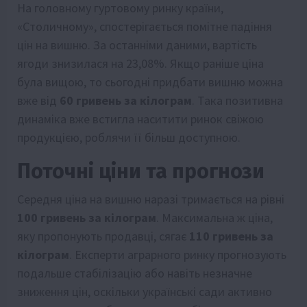
На головному гуртовому ринку країни,
«Столичному», спостерігається помітне падіння
цін на вишню. За останніми даними, вартість
ягоди знизилася на 23,08%. Якщо раніше ціна
була вищою, то сьогодні придбати вишню можна
вже від
60 гривень за кілограм
. Така позитивна
динаміка вже встигла наситити ринок свіжою
продукцією, роблячи її більш доступною.
Поточні ціни та прогнози
Середня ціна на вишню наразі тримається на рівні
100 гривень за кілограм
. Максимальна ж ціна,
яку пропонують продавці, сягає
110 гривень за
кілограм
. Експерти аграрного ринку прогнозують
подальше стабілізацію або навіть незначне
зниження цін, оскільки українські сади активно