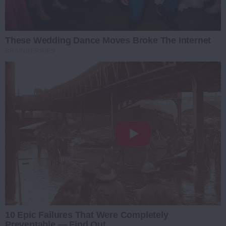
These Wedding Dance Moves Broke The Internet
BRAINBERRIES
10 Epic Failures That Were Completely
Preventable — Find Out