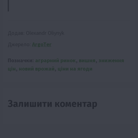
Додав:
Olexandr Oliynyk
Джерело:
ArgoTer
Позначки:
аграрний ринок
,
вишня
,
зниження
цін
,
новий врожай
,
ціни на ягоди
Залишити коментар