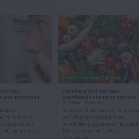
Бізнес
Економіка
Новини
вартість
Україна в топі світових
ї для населення
виробників овочів та фруктів
19:50
20 Січня 2025 о 18:25
ариф на
Україна обійшла Іспанію та потрапил
діятиме протягом
до ТОП-10 світового рейтингу
вального сезону.
виробників плодоовочевої продукції
о збільшення немає.
Про це повідомляє EastFruit,
посилаючись…