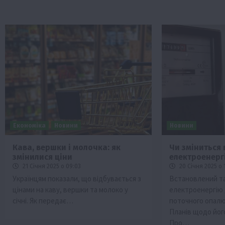
Економіка
Новини
Новини
Кава, вершки і молочка: як
Чи зміниться 
змінилися ціни
електроенергі
21 Січня 2025 о 09:03
20 Січня 2025 о 
Українцям показали, що відбувається з
Встановлений т
цінами на каву, вершки та молоко у
електроенергію 
січні. Як передає…
поточного опалю
Планів щодо йог
Про…