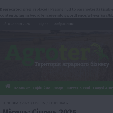
Deprecated
: preg_replace(): Passing null to parameter #3 ($subje
content/plugins/wordfence/vendor/wordfence/wf-waf/src/lib
Перейти
Сб. 8 Серпня 2026
Відео
Зображення
до
вмісту
Новини
Офіційно
Люди
Життя в селі
Галузі АПК
ГОЛОВНА
2025
СІЧЕНЬ
СТОРІНКА 4
Місяць:
Січень 2025