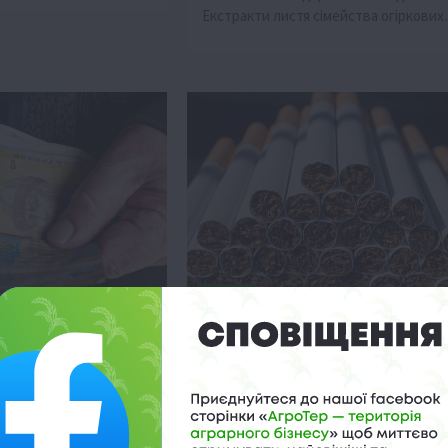
Екстракти листя сімейства огіркови
Новини
урізати пенсію
Цигарки по 173 гривні: як
зростуть ціни через новий
09:57
законопроєкт
 підготовка до
20 Січня 2025 о 08:48
йної реформи. Її
Українцям розповіли, на скількиу
илюднено наприкінці
подорожчає пачка цигарок у найближ
.