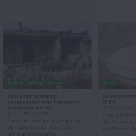
Новини
Регіони
Сумщина
Новини
Без світла та звʼязку:
За рік смета
прикордонне село Сумщині не
25,5%
покидають жителі
20 Січня 2025 о 
20 Січня 2025 о 16:06
У грудні 2024 ро
Попри близьку відстань до території
ціна сметани жи
рф, країни-агресора, у селі Стара Гута
на 4,7% — до 130
на Сумщині досі живуть…