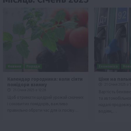
Новини
Поради
Економіка
Нов
Календар городника: коли сіяти
Ціни на паль
помідори взимку
21 Січня 2025 о 1
ини
Події
Наука
Новини
Події
Регіони
ТОП1
Тур
21 Січня 2025 о 12:28
Вартість бензин
Фермерство
Франківщина
Щоб отримати щедрий урожай смачних
та автомобільного
і соковитих помідорів, важливо
надалі продовжу
 млн грн від
У Карпатах виявили рідкісний гриб С
правильно обрати час для їх посіву…
вухо
водіям,…
7 Серпня 2026 о 17:28