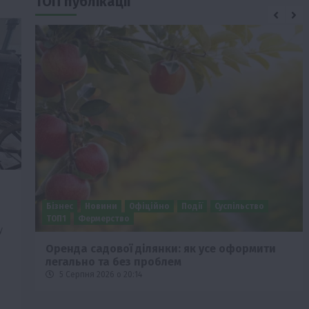
ТОП публікації
Бізнес
Новини
Офіційно
Події
Суспільство
ТОП1
Фермерство
у
Оренда садової ділянки: як усе оформити
легально та без проблем
5 Серпня 2026 о 20:14