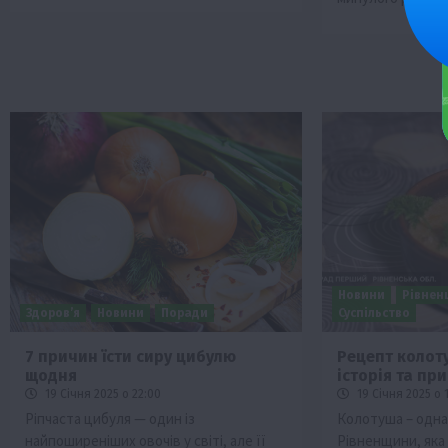
Новини
Рівнен
Здоров’я
Новини
Поради
Суспільство
7 причин їсти сиру цибулю
Рецепт колот
щодня
історія та пр
19 Січня 2025 о 22:00
19 Січня 2025 о 
Ріпчаста цибуля — один із
Колотуша – одна
найпоширеніших овочів у світі, але її
Рівненщини, яка