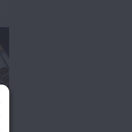
х…
чі