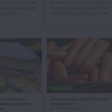
 дію пільгового тарифу
31 грудня 2024 року Кабінет Міністрів
титимуть за електрику
України ухвалив постанову № 1544
й тариф на
“Деякі питання надання державної…
ю…
!
Без категорії
 “Сніговик у
Чому морква в Україні почала
маковим коржем і
дешевшати
ом
18 Січня 2025 о 14:41