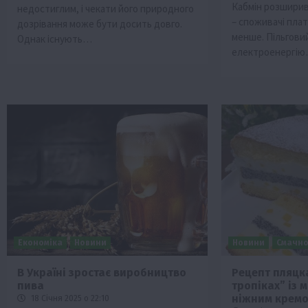
Кабмін розширив
недостиглим, і чекати його природного
– споживачі пла
дозрівання може бути досить довго.
менше. Пільгови
Однак існують…
електроенергі
Економіка
Новини
Новини
Смачно
В Україні зростає виробництво
Рецепт пляцка
пива
тропіках” із 
ніжним крем
18 Січня 2025 о 22:10