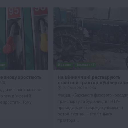
ини
Новини
Технології
не знову зростають
На Вінниччині реставрують
столітній трактор «Універсал»
1:12
изм
21 Січня 2025 о 10:04
у, дизельного пального
Бізнес
Новини
Поради
ТОП1
Фахівці «Барського фахового коледж
 газу в Україні й
транспорту та будівництва НТУ»
є зростати. Тому
виняче
Як правильно підібрати розкидач добрив
проводять реставрацію унікальної
залежно від площі поля та культур?
ретро-техніки — столітнього
7 Серпня 2026 о 10:14
трактора…