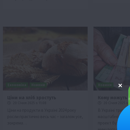
Економіка
Новини
Новини
Ціни на хліб зростуть
Кому можуть 
20 Січня 2025 о 11:08
20 Січня 2025 о 
Ціни на продукти в Україні 2024 року
В Україні триває
росли практично весь час – загалом усе,
масштабної пенсі
зокрема…
проект було опр
минулого року…