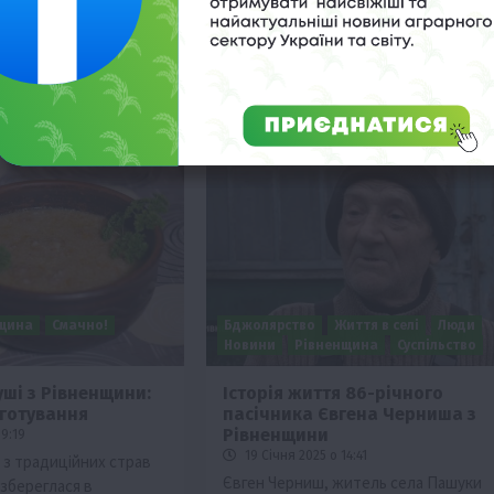
роки. Як передає “Хвиля”, про
це йдеться у матеріалі…
щина
Смачно!
Бджолярство
Життя в селі
Люди
Новини
Рівненщина
Суспільство
уші з Рівненщини:
Історія життя 86-річного
иготування
пасічника Євгена Черниша з
Рівненщини
19:19
19 Січня 2025 о 14:41
 з традиційних страв
Євген Черниш, житель села Пашуки
 збереглася в