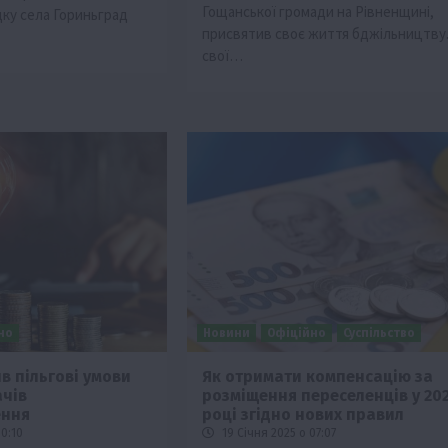
Гощанської громади на Рівненщині,
дку села Гориньград
присвятив своє життя бджільництву.
свої…
но
Новини
Офіційно
Суспільство
в пільгові умови
Як отримати компенсацію за
ачів
розміщення переселенців у 20
ення
році згідно нових правил
10:10
19 Січня 2025 о 07:07