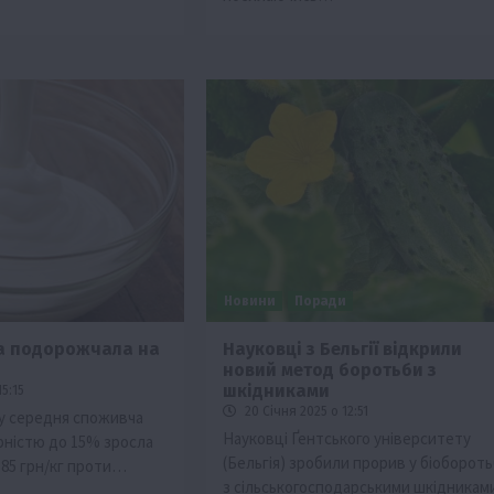
Новини
Поради
на подорожчала на
Науковці з Бельгії відкрили
новий метод боротьби з
шкідниками
15:15
20 Січня 2025 о 12:51
ку середня споживча
Науковці Ґентського університету
рністю до 15% зросла
(Бельгія) зробили прорив у біобороть
,85 грн/кг проти…
з сільськогосподарськими шкідниками