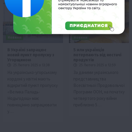
Новини
Новини
В Україні запрацює
5 млн українців
новий пункт пропуску з
потерпають від нестачі
Угорщиною
продуктів
25 Лютого 2025 о 13:38
25 Лютого 2025 о 12:59
На українсько-угорському
За даними українського
кордоні у квітні мають
представництва
відкритий пункт пропуску
Всесвітньої Продовольчої
«Велика Паладь-
Програми ООН, на початку
Нодьгодош» має
четвертого року війни
повноцінно запрацювати
приблизно 5…
у…