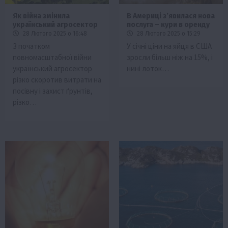
Як війна змінила
В Америці зʼявилася нова
український агросектор
послуга – кури в оренду
28 Лютого 2025 о 16:48
28 Лютого 2025 о 15:29
З початком
У січні ціни на яйця в США
повномасштабної війни
зросли більш ніж на 15%, і
український агросектор
нині лоток…
різко скоротив витрати на
посівну і захист ґрунтів,
різко…