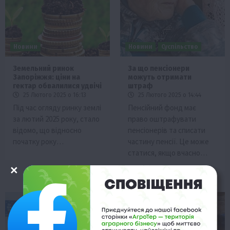
Новини
Новини
Суспільство
Земельний ринок
За що пенсіонери
Запоріжжя: ціни на
можуть отримати
гектар обвалилися удвічі
штраф
25 Лютого 2025 о 16:13
25 Лютого 2025 о 14:44
Під час огляду ринку землі
Пенсійний фонд має
за лютий 2025 року, стало
право оштрафувати
відомо, що відносно
пенсіонерів та списати
початку року…
частину пенсії. Це може
статися, якщо вчасно…