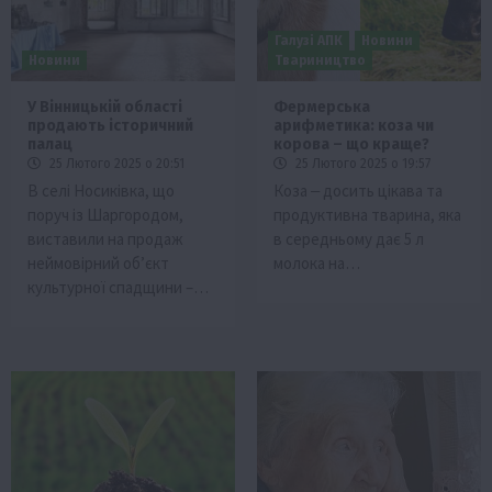
Галузі АПК
Новини
Новини
Твариництво
У Вінницькій області
Фермерська
продають історичний
арифметика: коза чи
палац
корова – що краще?
25 Лютого 2025 о 20:51
25 Лютого 2025 о 19:57
В селі Носиківка, що
Коза ‒ досить цікава та
поруч із Шаргородом,
продуктивна тварина, яка
виставили на продаж
в середньому дає 5 л
неймовірний об’єкт
молока на…
культурної спадщини –…