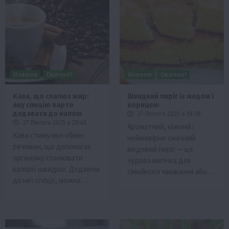
Новини
Смачно!
Новини
Смачно!
Кава, що спалює жир:
Швидкий пиріг із медом і
яку спецію варто
корицею
додавати до напою
27 Лютого 2025 о 19:38
27 Лютого 2025 о 20:43
Ароматний, ніжний і
Кава стимулює обмін
неймовірно смачний
речовин, що допомагає
медовий пиріг — це
організму спалювати
чудова випічка для
калорії швидше. Додаючи
сімейного чаювання або…
до неї спеції, можна…