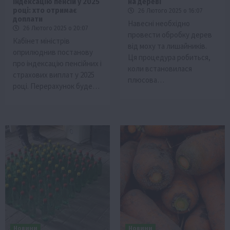
індексацію пенсій у 2025
на дереві
році: хто отримає
26 Лютого 2025 о 16:07
доплати
Навесні необхідно
26 Лютого 2025 о 20:07
провести обробку дерев
Кабінет міністрів
від моху та лишайників.
оприлюднив постанову
Ця процедура робиться,
про індексацію пенсійних і
коли встановилася
страхових виплат у 2025
плюсова…
році. Перерахунок буде…
Новини
Новини