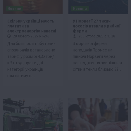
Новини
Новини
Скільки українці мають
У Норвегії 27 тисяч
платити за
лососів втекли з рибної
електроенергію навесні
ферми
28 Лютого 2025 о 14:43
28 Лютого 2025 о 13:28
Для більшості побутових
З морської ферми
споживачів встановлено
неподалік Тромсе на
тариф у розмірі 4,32 грн/
півночі Норвегії через
кВт-год, проте дві
пошкодження зовнішньої
категорії українців
сітки втекли близько 27…
платитимуть…