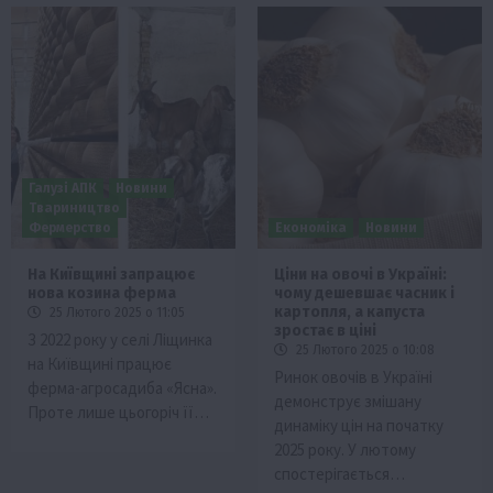
Галузі АПК
Новини
Твариництво
Фермерство
Економіка
Новини
На Київщині запрацює
Ціни на овочі в Україні:
нова козина ферма
чому дешевшає часник і
картопля, а капуста
25 Лютого 2025 о 11:05
зростає в ціні
З 2022 року у селі Ліщинка
25 Лютого 2025 о 10:08
на Київщині працює
Ринок овочів в Україні
ферма-агросадиба «Ясна».
демонструє змішану
Проте лише цьогоріч її…
динаміку цін на початку
2025 року. У лютому
спостерігається…