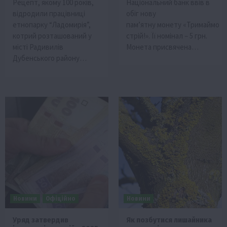
Рецепт, якому 100 років,
Національний банк ввів в
відродили працівниці
обіг нову
етнопарку “Ладомирія”,
пам’ятну монету «Тримаймо
котрий розташований у
стрій!». Її номінал – 5 грн.
місті Радивилів
Монета присвячена…
Дубенського району…
Новини
Офіційно
Новини
Уряд затвердив
Як позбутися лишайника