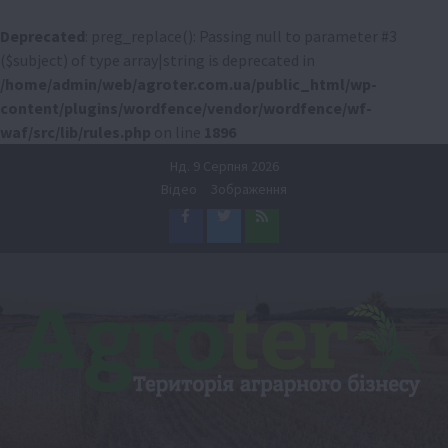
Deprecated
: preg_replace(): Passing null to parameter #3
($subject) of type array|string is deprecated in
/home/admin/web/agroter.com.ua/public_html/wp-
content/plugins/wordfence/vendor/wordfence/wf-
waf/src/lib/rules.php
on line
1896
Перейти
Нд. 9 Серпня 2026
до
Відео
Зображення
вмісту
Facebook
Twitter
Feed