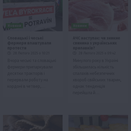
Новини
Новини
Словацькі і чеські
АЧС наступає: чи зникне
фермери влаштували
свинина з українських
протести
прилавків?
28 Лютого 2025 о 10:21
28 Лютого 2025 о 09:42
Вчора чеські та словацькі
Минулого року в Україні
фермери припаркували
збільшилась кількість
десятки тракторів і
спалахів небезпечних
перервали роботу на
хвороб свійських тварин,
кордоні в четвер,…
однак тенденція
перейшла й…