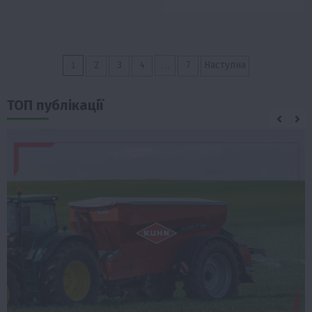
Пагінація
1
…
2
3
4
7
Наступна
записів
ТОП публікації