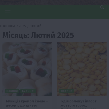
Головне
меню
ГОЛОВНА
2025
ЛЮТИЙ
Місяць:
Лютий 2025
Новини
Смачно!
Новини
Млинці з кремом і желе –
Індія обмежує імпорт
десерт, що здивує
жовтого гороху