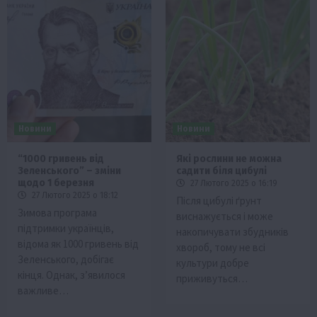
Новини
Новини
“1000 гривень від
Які рослини не можна
Зеленського” – зміни
садити біля цибулі
щодо 1 березня
27 Лютого 2025 о 16:19
27 Лютого 2025 о 18:12
Після цибулі ґрунт
Зимова програма
виснажується і може
підтримки українців,
накопичувати збудників
відома як 1000 гривень від
хвороб, тому не всі
Зеленського, добігає
культури добре
кінця. Однак, з’явилося
приживуться…
важливе…