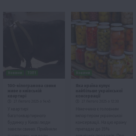
Новини
ТОП1
Новини
100-кілограмова свиня
Яка країна купує
живе в київській
найбільше української
квартирі
консервації
27 Лютого 2025 о 14:45
27 Лютого 2025 о 12:30
У квартирі
Німеччина є головним
багатоквартирного
імпортером української
будинку у Києві люди
консервації. На цю країну
завели свиню. Прийняли
припадає до 35%
її у родину, ще коли…
зовнішніх продажів. Про…