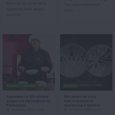
березня, що дозволить
Так, наразі лишилися
підприємствам, які ще
лише…
цього не…
Новини
Смачно!
Новини
Вареники за 100-річним
НБУ випустив нову
рецептом відтворили на
пам’ятну монету
Рівненщині
номіналом 5 гривень
26 Лютого 2025 о 23:20
26 Лютого 2025 о 21:21