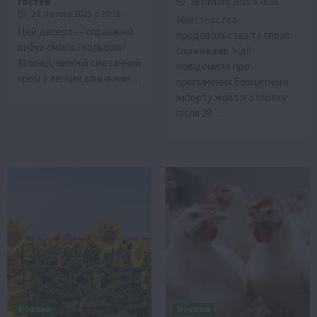
гостей
28 Лютого 2025 о 18:55
28 Лютого 2025 о 20:16
Міністерство
Цей десерт — справжній
продовольства та справ
вибух смаків і кольорів!
споживачів Індії
Млинці, нижній сметанний
повідомило про
крем з легким ванільним…
припинення безмитного
імпорту жовтого гороху
після 28…
Новини
Новини