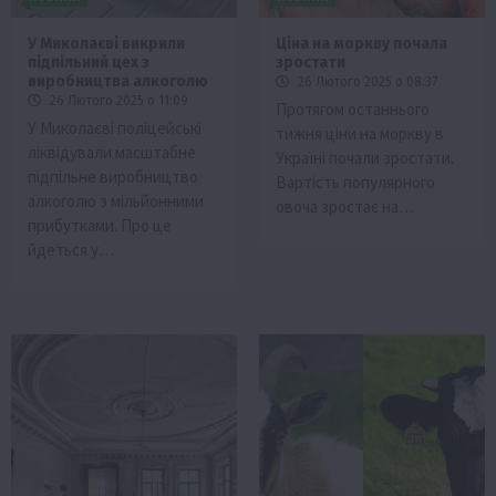
У Миколаєві викрили
Ціна на моркву почала
підпільний цех з
зростати
виробництва алкоголю
26 Лютого 2025 о 08:37
26 Лютого 2025 о 11:09
Протягом останнього
У Миколаєві поліцейські
тижня ціни на моркву в
ліквідували масштабне
Україні почали зростати.
підпільне виробництво
Вартість популярного
алкоголю з мільйонними
овоча зростає на…
прибутками. Про це
йдеться у…