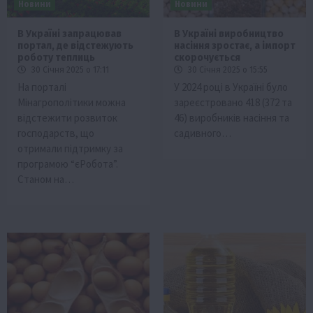
Новини
Новини
В Україні запрацював
В Україні виробництво
портал, де відстежують
насіння зростає, а імпорт
роботу теплиць
скорочується
30 Січня 2025 о 17:11
30 Січня 2025 о 15:55
На порталі
У 2024 році в Україні було
Мінагрополітики можна
зареєстровано 418 (372 та
відстежити розвиток
46) виробників насіння та
господарств, що
садивного…
отримали підтримку за
програмою “єРобота”.
Станом на…