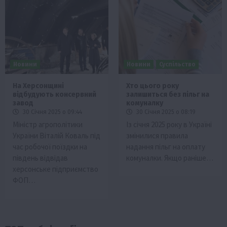
Новини
Новини
Суспільство
На Херсонщині
Хто цього року
відбудують консервний
залишиться без пільг на
завод
комуналку
30 Січня 2025 о 09:44
30 Січня 2025 о 08:19
Міністр агрополітики
Із січня 2025 року в Україні
України Віталій Коваль під
змінилися правила
час робочої поїздки на
надання пільг на оплату
південь відвідав
комуналки. Якщо раніше…
херсонське підприємство
ФОП…