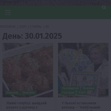
Головне
меню
ГОЛОВНА
2025
СІЧЕНЬ
30
День:
30.01.2025
Львівщина
Новини
Новини
Смачно!
Регіони
ТОП1
Ліниві голубці: швидкий
У Львові встановили
рецепт у духовці з
рекорд – “Найбільший