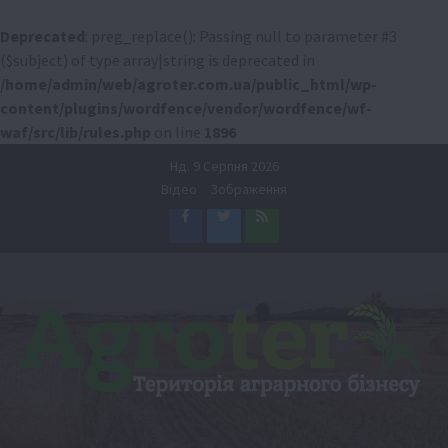
Deprecated
: preg_replace(): Passing null to parameter #3
($subject) of type array|string is deprecated in
/home/admin/web/agroter.com.ua/public_html/wp-
content/plugins/wordfence/vendor/wordfence/wf-
waf/src/lib/rules.php
on line
1896
Перейти
Нд. 9 Серпня 2026
до
Відео
Зображення
вмісту
Facebook
Twitter
Feed