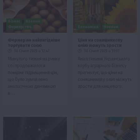
Бізнес
Новини
Фермерство
Економіка
Новини
Фермерам найвигідніше
Ціни на соняшникову
торгувати соєю
олію можуть зрости
30 Січня 2025 о 12:47
30 Січня 2025 о 11:01
Минулого тижня на ринку
Аналітикиня Українського
сої продовжилося
клубу аграрного бізнесу
помірне підвищення цін,
прогнозує, що ціни на
що було зумовлено
соняшникову олію можуть
аналогічною динамікою
зрости для кінцевого…
в…