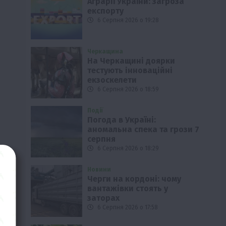
Аграрії України: загроза
експорту
6 Серпня 2026 о 19:28
Черкащина
На Черкащині доярки
тестують інноваційні
екзоскелети
6 Серпня 2026 о 18:59
Події
Погода в Україні:
аномальна спека та грози 7
серпня
6 Серпня 2026 о 18:29
Новини
Черги на кордоні: чому
вантажівки стоять у
заторах
6 Серпня 2026 о 17:58