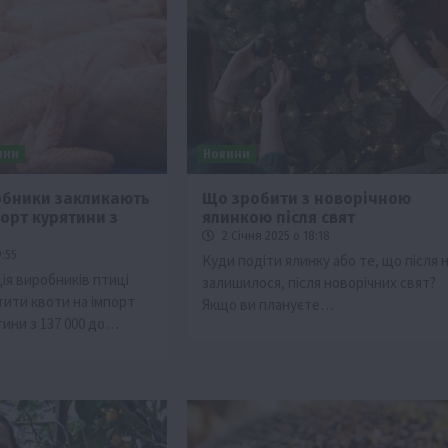
ини
Новини
обники закликають
Що зробити з новорічною
орт курятини з
ялинкою після свят
тво
2 Січня 2025 о 18:18
Бізнес
Економіка
Суспільство
ТОП1
Фермерств
9:55
Куди подіти ялинку або те, що після н
ія виробників птиці
залишилося, після новорічних свят?
мити
Європейська спека вже впливає на ціну
тити квоти на імпорт
Якщо ви плануєте…
зерна
тини з 137 000 до…
5 Серпня 2026 о 09:28