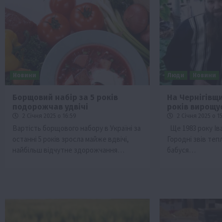
Новини
Люди
Новини
Борщовий набір за 5 років
На Чернігівщи
подорожчав удвічі
років вирощу
2 Січня 2025 о 16:59
2 Січня 2025 о 15
Вартість борщового набору в Україні за
Ще 1983 року Ів
останні 5 років зросла майже вдвічі,
Городні звів теп
найбільш відчутне здорожчання…
бабуся…