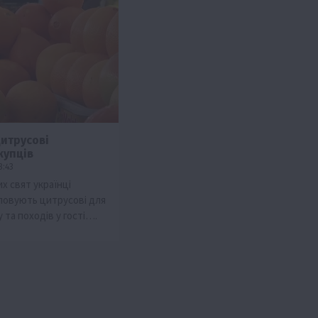
цитрусові
купців
8:43
их свят українці
повують цитрусові для
 та походів у гості….