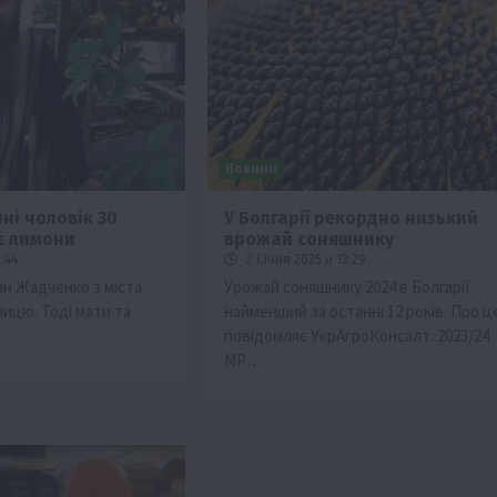
Новини
ні чоловік 30
У Болгарії рекордно низький
є лимони
врожай соняшнику
:44
2 Січня 2025 о 13:29
ан Жадченко з міста
Урожай соняшнику 2024 в Болгарії
лицю. Тоді мати та
найменший за останні 12 років. Про ц
повідомляє УкрАгроКонсалт. 2023/24
МР…