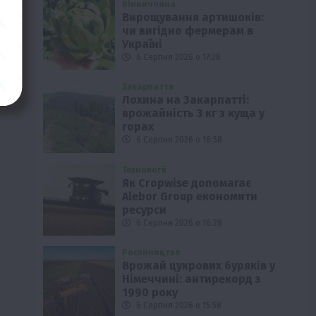
Вінниччина
Вирощування артишоків:
чи вигідно фермерам в
Україні
6 Серпня 2026 о 17:28
Закарпаття
Лохина на Закарпатті:
врожайність 3 кг з куща у
горах
6 Серпня 2026 о 16:58
Технології
Як Cropwise допомагає
Alebor Group економити
ресурси
6 Серпня 2026 о 16:28
Рослиництво
Врожай цукрових буряків у
Німеччині: антирекорд з
1990 року
6 Серпня 2026 о 15:58