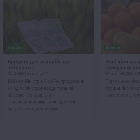
Новини
Новини
Кредити для аграріїв: що
Нові ціни на 
змінилося
здивували по
2 Січня 2025 о 09:44
2 Січня 2025 о 0
Кабінет Міністрів України продовжив
Під час новорічн
на один рік строк кредитування
традиційно заку
сільськогосподарських
святкового столу
товаровиробників за укладеними
кредитними договорами…