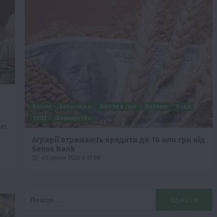
Бізнес
Економіка
Життя в селі
Новини
Події
о
ТОП1
Фермерство
еї
Аграрії отримають кредити до 10 млн грн від
Sense Bank
4 Серпня 2026 о 12:08
Пошук: