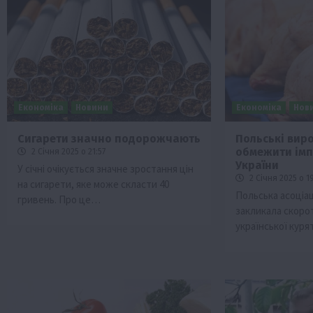
Економіка
Новини
Економіка
Нов
Сигарети значно подорожчають
Польські вир
обмежити імп
2 Січня 2025 о 21:57
и
Події
Бізнес
Новини
Офіційно
Події
Суспільс
України
У січні очікується значне зростання цін
мерство
ТОП1
Фермерство
2 Січня 2025 о 1
на сигарети, яке може скласти 40
Польська асоціац
гривень. Про це…
у врожаю за
Оренда садової ділянки: як усе офор
закликала скоро
легально та без проблем
української куря
5 Серпня 2026 о 20:14