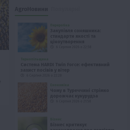
AgroНовини
Популярні
Переробка
Закупівля соняшника:
стандарти якості та
ціноутворення
6 Серпня 2026 о 22:58
Тернопільщина
Система HARDI Twin Force: ефективний
захист посівів у вітер
6 Серпня 2026 о 22:28
е
Економіка
Чому в Туреччині стрімко
дорожчає кукурудза
6 Серпня 2026 о 21:58
Бізнес
Бізнес критикує