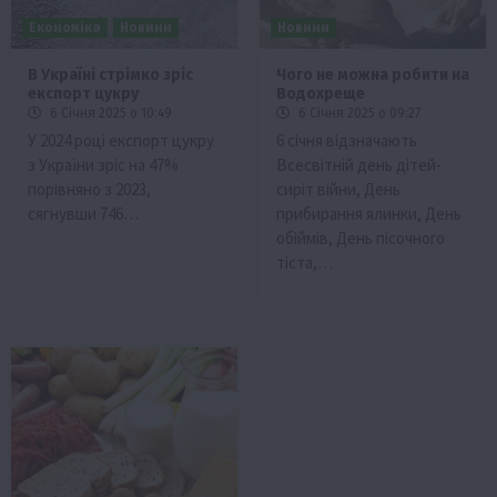
Економіка
Новини
Новини
В Україні стрімко зріс
Чого не можна робити на
експорт цукру
Водохреще
6 Січня 2025 о 10:49
6 Січня 2025 о 09:27
У 2024 році експорт цукру
6 січня відзначають
з України зріс на 47%
Всесвітній день дітей-
порівняно з 2023,
сиріт війни, День
сягнувши 746…
прибирання ялинки, День
обіймів, День пісочного
тіста,…