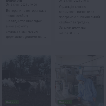
допомоги
6 Січня 2025 о 16:47
6 Січня 2025 о 19:06
Українці в січні не
Ветерани та ветеранки, а
отримають виплати за
також особи з
програмою “Національний
інвалідністю внаслідок
кешбек” за грудень.
війни зможуть
Загалом держава
скористатися новою
виплатить…
державною допомогою…
Новини
Новини