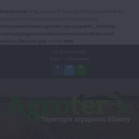
Deprecated
: preg_replace(): Passing null to parameter #3
($subject) of type array|string is deprecated in
/home/admin/web/agroter.com.ua/public_html/wp-
content/plugins/wordfence/vendor/wordfence/wf-
waf/src/lib/rules.php
on line
1896
Перейти
Сб. 8 Серпня 2026
до
Відео
Зображення
вмісту
Facebook
Twitter
Feed