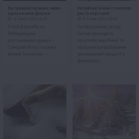
На Сумщині працює лише
Китайські вчені створили
одна козина ферма
рис із картоплі
6 Січня 2025 о 14:25
6 Січня 2025 о 12:03
У селі Ворожба на
На південному заході
Лебединщині
Китаю проходить
розташована єдина в
початкові виробничі та
Сумській області козина
продажні випробування
ферма. Її власник —…
крохмальний продукт у
формі рису,…