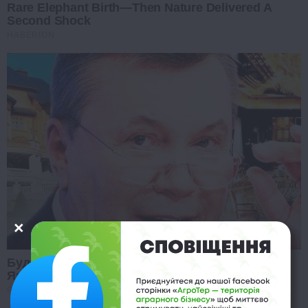
Rare Elephant Birth—Then Nature Delivered A
Second Shock
HABERION
Будете в шоці: випливла нова інформація про
Януковича
PROZORO