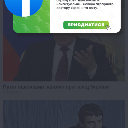
Путін ошелешив заявою про захід України
PROZORO