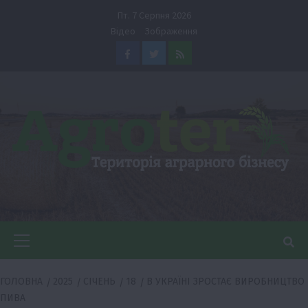
Перейти
Пт. 7 Серпня 2026
до
Відео
Зображення
вмісту
Facebook
Twitter
Feed
Головне
меню
ГОЛОВНА
2025
СІЧЕНЬ
18
В УКРАЇНІ ЗРОСТАЄ ВИРОБНИЦТВО
ПИВА