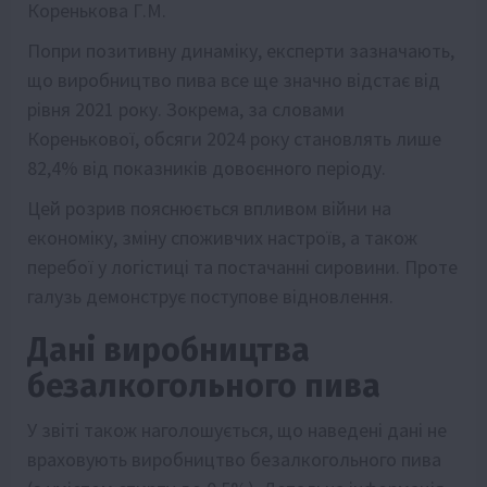
Коренькова Г.М.
Попри позитивну динаміку, експерти зазначають,
що виробництво пива все ще значно відстає від
рівня 2021 року. Зокрема, за словами
Коренькової, обсяги 2024 року становлять лише
82,4% від показників довоєнного періоду.
Цей розрив пояснюється впливом війни на
економіку, зміну споживчих настроїв, а також
перебої у логістиці та постачанні сировини. Проте
галузь демонструє поступове відновлення.
Дані виробництва
безалкогольного пива
У звіті також наголошується, що наведені дані не
враховують виробництво безалкогольного пива