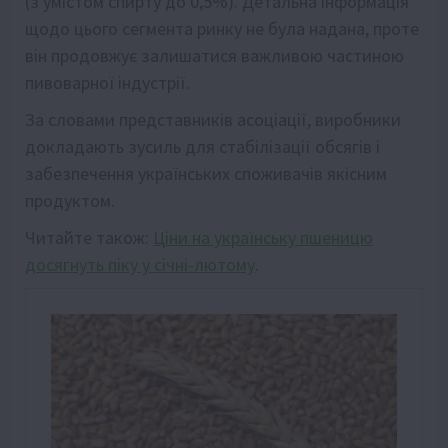
(з умістом спирту до 0,5%). Детальна інформація
щодо цього сегмента ринку не була надана, проте
він продовжує залишатися важливою частиною
пивоварної індустрії.
За словами представників асоціації, виробники
докладають зусиль для стабілізації обсягів і
забезпечення українських споживачів якісним
продуктом.
Читайте також:
Ціни на українську пшеницю
досягнуть піку у січні-лютому
.