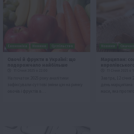
Економіка
Новини
Суспільство
Новини
Смачно
Овочі й фрукти в Україні: що
Марципан: со
подорожчало найбільше
королівськог
Бізнес
Галузі АПК
Економіка
Нови
11 Січня 2025 о 22:00
11 Січня 2025 о 1
Рослиництво
Суспільство
ТОП1
Фе
На початок 2025 року аналітики
Завтра, 12 січня
зафіксували суттєві зміни цін на ринку
день марципана 
Кредити для аграріїв під заста
овочів і фруктів в…
маси, яка протя
новою програмою від Уряду
1 Серпня 2026 о 11:58