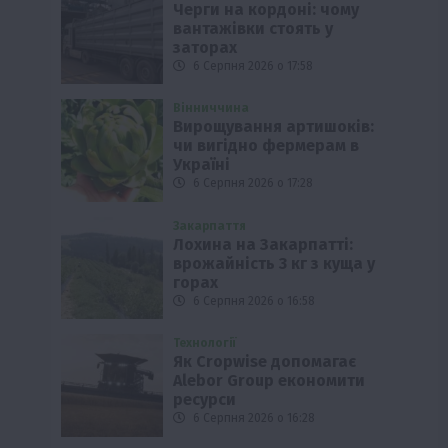
Черги на кордоні: чому
вантажівки стоять у
заторах
6 Серпня 2026 о 17:58
Вінниччина
Вирощування артишоків:
чи вигідно фермерам в
Україні
6 Серпня 2026 о 17:28
Закарпаття
Лохина на Закарпатті:
врожайність 3 кг з куща у
горах
6 Серпня 2026 о 16:58
Технології
Як Cropwise допомагає
Alebor Group економити
ресурси
6 Серпня 2026 о 16:28