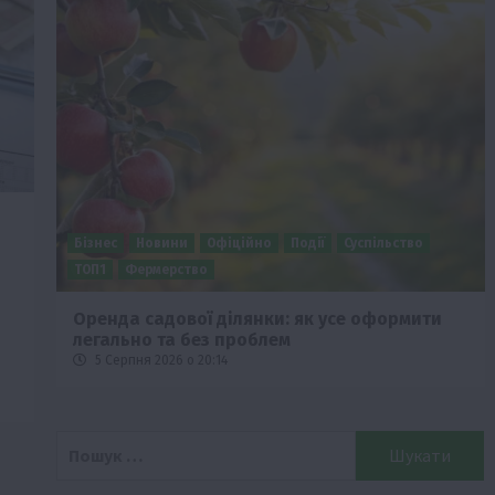
ство
Бізнес
Економіка
Суспільство
ТОП1
Фермерст
рмити
Європейська спека вже впливає на ціну
зерна
5 Серпня 2026 о 09:28
Пошук: