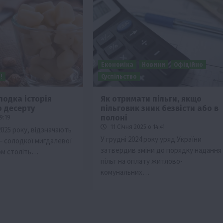
Економіка
Новини
Офіційно
!
Суспільство
лодка історія
Як отримати пільги, якщо
о десерту
пільговик зник безвісти або в
ни
Події
Бізнес
Новини
Офіційно
Події
Суспіль
полоні
9:19
рмерство
ТОП1
Фермерство
11 Січня 2025 о 14:41
 2025 року, відзначають
У грудні 2024 року уряд України
– солодкої мигдалевої
ву врожаю за
Оренда садової ділянки: як усе офо
затвердив зміни до порядку надання
гом століть…
легально та без проблем
пільг на оплату житлово-
5 Серпня 2026 о 20:14
комунальних…