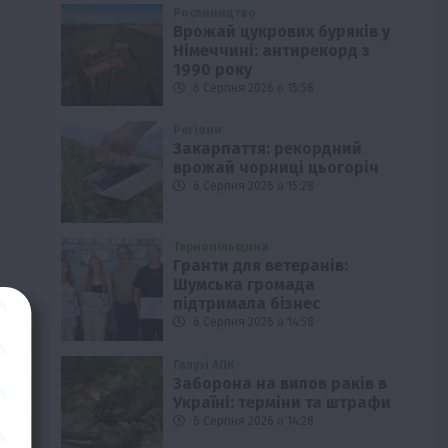
Рослиництво
Врожай цукрових буряків у
Німеччині: антирекорд з
1990 року
6 Серпня 2026 о 15:58
Регіони
Закарпаття: рекордний
врожай чорниці цьогоріч
6 Серпня 2026 о 15:28
Тернопільщина
Гранти для ветеранів:
Шумська громада
підтримала бізнес
6 Серпня 2026 о 14:58
Галузі АПК
Заборона на вилов раків в
Україні: терміни та штрафи
6 Серпня 2026 о 14:28