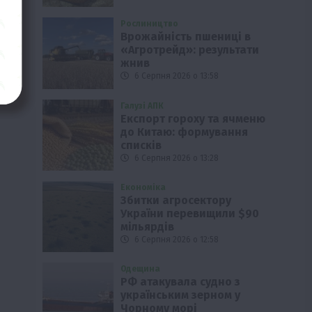
Рослиництво
Врожайність пшениці в
«Агротрейд»: результати
жнив
6 Серпня 2026 о 13:58
Галузі АПК
Експорт гороху та ячменю
до Китаю: формування
списків
6 Серпня 2026 о 13:28
Економіка
Збитки агросектору
України перевищили $90
мільярдів
6 Серпня 2026 о 12:58
Одещина
РФ атакувала судно з
українським зерном у
Чорному морі