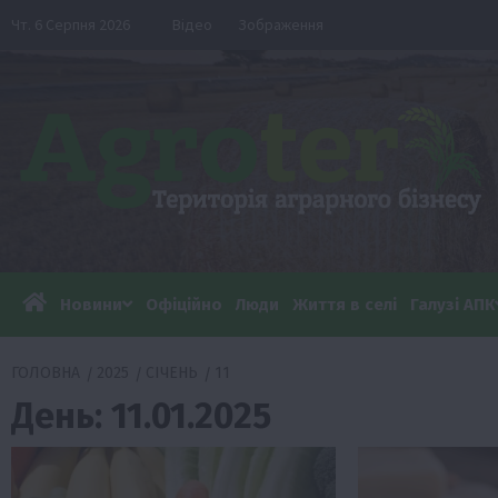
Перейти
Чт. 6 Серпня 2026
Відео
Зображення
до
вмісту
Новини
Офіційно
Люди
Життя в селі
Галузі АПК
ГОЛОВНА
2025
СІЧЕНЬ
11
День:
11.01.2025