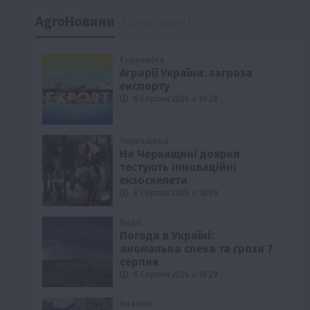
AgroНовини
Популярні
Економіка
Аграрії України: загроза
експорту
6 Серпня 2026 о 19:28
Черкащина
На Черкащині доярки
тестують інноваційні
екзоскелети
6 Серпня 2026 о 18:59
Події
Погода в Україні:
аномальна спека та грози 7
серпня
6 Серпня 2026 о 18:29
Новини