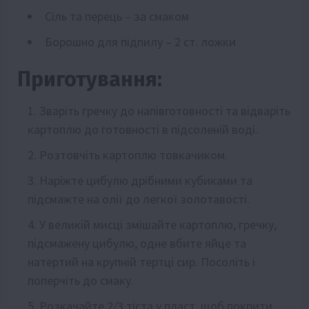
Сіль та перець – за смаком
Борошно для підпилу – 2 ст. ложки
Приготування:
Зваріть гречку до напівготовності та відваріть
картоплю до готовності в підсоленій воді.
Розтовчіть картоплю товкачиком.
Наріжте цибулю дрібними кубиками та
підсмажте на олії до легкої золотавості.
У великій мисці змішайте картоплю, гречку,
підсмажену цибулю, одне вбите яйце та
натертий на крупній тертці сир. Посоліть і
поперчіть до смаку.
Розкачайте 2/3 тіста у пласт, щоб покрити