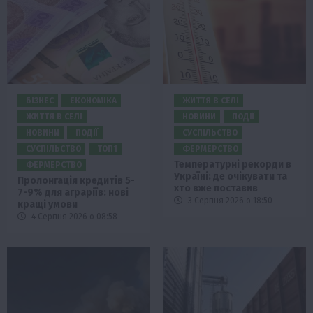
БІЗНЕС
ЕКОНОМІКА
ЖИТТЯ В СЕЛІ
ЖИТТЯ В СЕЛІ
НОВИНИ
ПОДІЇ
НОВИНИ
ПОДІЇ
СУСПІЛЬСТВО
СУСПІЛЬСТВО
ТОП1
ФЕРМЕРСТВО
Температурні рекорди в
ФЕРМЕРСТВО
Україні: де очікувати та
Пролонгація кредитів 5-
хто вже поставив
7-9% для аграріїв: нові
3 Серпня 2026 о 18:50
кращі умови
4 Серпня 2026 о 08:58