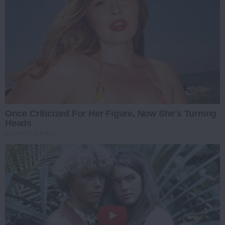
Once Criticized For Her Figure, Now She's Turning
Heads
BRAINBERRIES