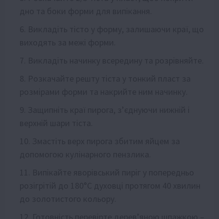
дно та боки форми для випікання.
Викладіть тісто у форму, залишаючи краї, що
виходять за межі форми.
Викладіть начинку всередину та розрівняйте.
Розкачайте решту тіста у тонкий пласт за
розмірами форми та накрийте ним начинку.
Защипніть краї пирога, з’єднуючи нижній і
верхній шари тіста.
Змастіть верх пирога збитим яйцем за
допомогою кулінарного пензлика.
Випікайте яворівський пиріг у попередньо
розігрітій до 180°C духовці протягом 40 хвилин
до золотистого кольору.
Готовність перевірте дерев’яною шпажкою –