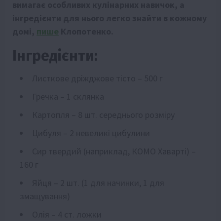
вимагає особливих кулінарних навичок, а
інгредієнти для нього легко знайти в кожному
домі,
пише
Клопотенко.
Інгредієнти:
Листкове дріжджове тісто – 500 г
Гречка – 1 склянка
Картопля – 8 шт. середнього розміру
Цибуля – 2 невеликі цибулини
Сир твердий (наприклад, КОМО Хаварті) –
160 г
Яйця – 2 шт. (1 для начинки, 1 для
змащування)
Олія – 4 ст. ложки