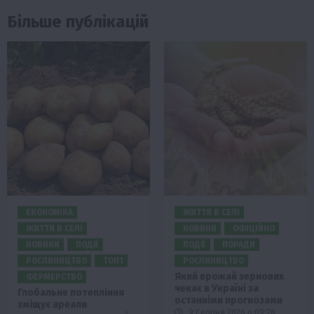
Більше публікацій
ЕКОНОМІКА
ЖИТТЯ В СЕЛІ
ЖИТТЯ В СЕЛІ
НОВИНИ
ОФІЦІЙНО
НОВИНИ
ПОДІЇ
ПОДІЇ
ПОРАДИ
РОСЛИНИЦТВО
ТОП1
РОСЛИНИЦТВО
Який врожай зернових
ФЕРМЕРСТВО
чекає в Україні за
Глобальне потепління
останніми прогнозами
зміщує ареали
9 Серпня 2026 о 09:28