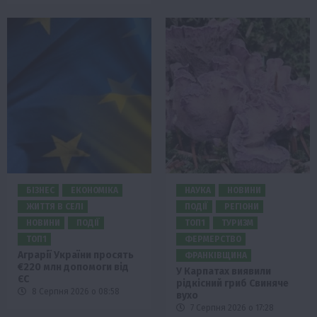
БІЗНЕС
ЕКОНОМІКА
НАУКА
НОВИНИ
ЖИТТЯ В СЕЛІ
ПОДІЇ
РЕГІОНИ
НОВИНИ
ПОДІЇ
ТОП1
ТУРИЗМ
ТОП1
ФЕРМЕРСТВО
Аграрії України просять
ФРАНКІВЩИНА
€220 млн допомоги від
У Карпатах виявили
ЄС
рідкісний гриб Свиняче
8 Серпня 2026 о 08:58
вухо
7 Серпня 2026 о 17:28