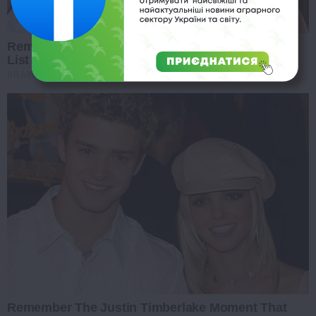
Remember These Iconic '90s Couples? See The
List That Defined A Generation
BRAINBERRIES
Remember The Justin Timberlake Moment That