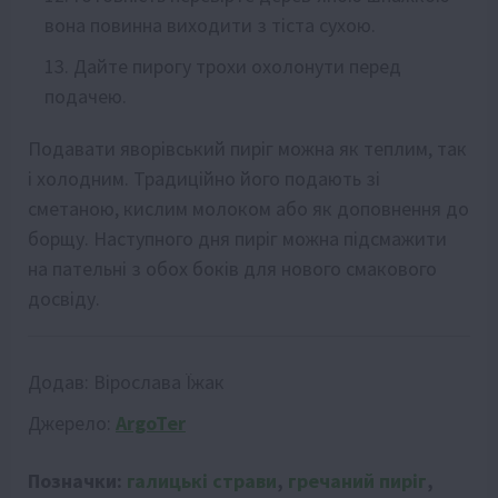
вона повинна виходити з тіста сухою.
Дайте пирогу трохи охолонути перед
подачею.
Подавати яворівський пиріг можна як теплим, так
і холодним. Традиційно його подають зі
сметаною, кислим молоком або як доповнення до
борщу. Наступного дня пиріг можна підсмажити
на пательні з обох боків для нового смакового
досвіду.
Додав:
Вірослава Їжак
Джерело:
ArgoTer
Позначки:
галицькі страви
,
гречаний пиріг
,