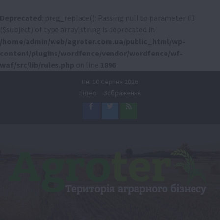
Deprecated
: preg_replace(): Passing null to parameter #3
($subject) of type array|string is deprecated in
/home/admin/web/agroter.com.ua/public_html/wp-
content/plugins/wordfence/vendor/wordfence/wf-
waf/src/lib/rules.php
on line
1896
Перейти
Пн. 10 Серпня 2026
до
Відео
Зображення
вмісту
Facebook
Twitter
Feed