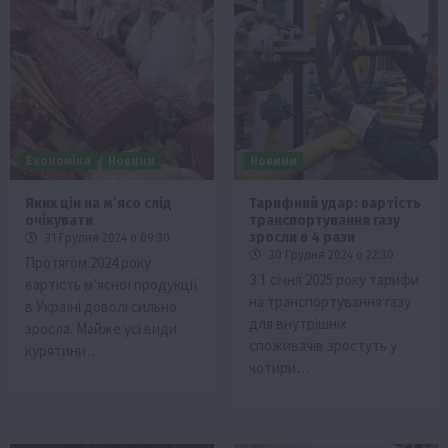
Економіка
Новини
Новини
Яких цін на мʼясо слід
Тарифний удар: вартість
очікувати
транспортування газу
зросли в 4 рази
31 Грудня 2024 о 09:30
30 Грудня 2024 о 22:30
Протягом 2024 року
З 1 січня 2025 року тарифи
вартість м’ясної продукції
на транспортування газу
в Україні доволі сильно
для внутрішніх
зросла. Майже усі види
споживачів зростуть у
курятини…
чотири…