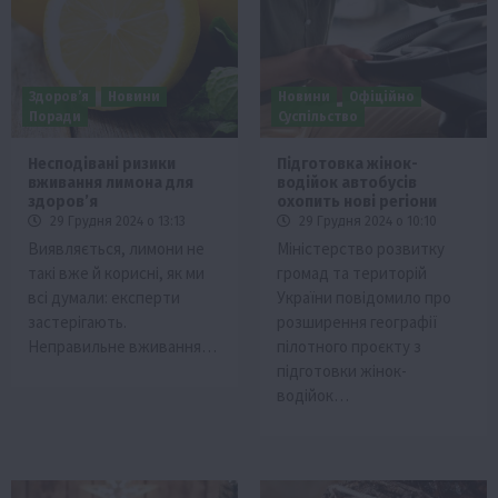
Здоров’я
Новини
Новини
Офіційно
Поради
Суспільство
Несподівані ризики
Підготовка жінок-
вживання лимона для
водійок автобусів
здоров’я
охопить нові регіони
29 Грудня 2024 о 13:13
29 Грудня 2024 о 10:10
Виявляється, лимони не
Міністерство розвитку
такі вже й корисні, як ми
громад та територій
всі думали: експерти
України повідомило про
застерігають.
розширення географії
Неправильне вживання…
пілотного проєкту з
підготовки жінок-
водійок…