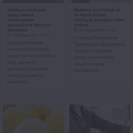
Індійська компанія
Манікюр для Ласуні: як
представила
на Чернігівщині
автономного
господар доглядає свою
агроробота iMog для
кобилу
фермерів
29 Грудня 2024 о 14:41
29 Грудня 2024 о 19:07
У селищі Макошине на
Індійська компанія
Чернігівщині зберігаються
Farmrobo Technologies
традиції утримання
представила агроробота
коней, навіть коли їх
iMog, що може
кількість значно
виконувати широкий
зменшилася….
спектр завдань на
невеликих…