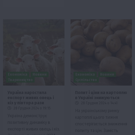
Економіка
Новини
Економіка
Новини
Твариництво
Суспільство
Україна наростила
Попит і ціни на картоплю
експорт живих овець і
в Україні знижуються
кіз у півтора рази
28 Грудня 2024 о 14:41
28 Грудня 2024 о 19:15
На українському ринку
Україна демонструє
картоплі цього тижня
позитивну динаміку в
спостерігається зниження
експорті живих овець і кіз.
попиту та цін. Замість