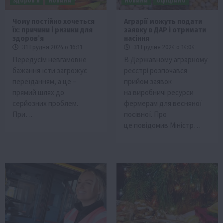
Здоров’я
Новини
Новини
Офіційно
Чому постійно хочеться
Аграрії можуть подати
їх: причини і ризики для
заявку в ДАР і отримати
здоров’я
насіння
31 Грудня 2024 о 16:11
31 Грудня 2024 о 14:04
Передусім невгамовне
В Державному аграрному
бажання їсти загрожує
реєстрі розпочався
переїданням, а це –
прийом заявок
прямий шлях до
на виробничі ресурси
серйозних проблем.
фермерам для весняної
При…
посівної. Про
це повідомив Міністр…