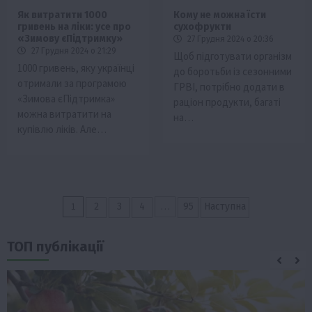
Як витратити 1000
Кому не можна їсти
гривень на ліки: усе про
сухофрукти
«Зимову єПідтримку»
27 Грудня 2024 о 20:36
27 Грудня 2024 о 21:29
Щоб підготувати організм
1000 гривень, яку українці
до боротьби із сезонними
отримали за програмою
ГРВІ, потрібно додати в
«Зимова єПідтримка»
раціон продукти, багаті
можна витратити на
на…
купівлю ліків. Але…
Пагінація
1
…
2
3
4
95
Наступна
записів
ТОП публікації