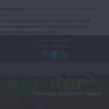
Deprecated
: preg_replace(): Passing null to parameter #3
($subject) of type array|string is deprecated in
/home/admin/web/agroter.com.ua/public_html/wp-
content/plugins/wordfence/vendor/wordfence/wf-
waf/src/lib/rules.php
on line
1896
Перейти
Сб. 8 Серпня 2026
до
Відео
Зображення
вмісту
Facebook
Twitter
Feed