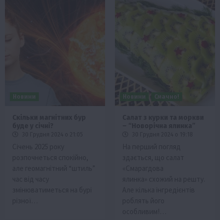
Новини
Новини
Смачно!
Скільки магнітних бур
Салат з курки та моркви
буде у січні?
– “Новорічна ялинка”
30 Грудня 2024 о 21:05
30 Грудня 2024 о 19:18
Січень 2025 року
На перший погляд
розпочнеться спокійно,
здається, що салат
але геомагнітний “штиль”
«Смарагдова
час від часу
ялинка» схожий на решту.
змінюватиметься на бурі
Але кілька інгредієнтів
різної…
роблять його
особливим!…