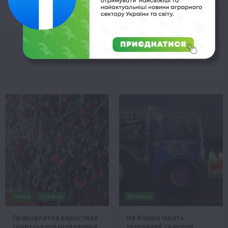
фіксованим тариф на газ,
сільгосптехніку
проте сума у…
вітчизняного
виробництва, отримають
від держави 231,5 млн
грн…
Люди
Новини
Новини
Прикарпатка виростила
На Волині їздить
гігантського різдвяника
різдвяний трактор