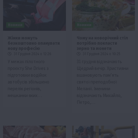
Новини
Новини
Жінки можуть
Чому на новорічний стіл
безкоштовно опанувати
потрібно покласти
нову професію
зерно та монети
31 Грудня 2024 о 12:26
31 Грудня 2024 о 10:25
У межах пілотного
31 грудня відзначають
проєкту She Drives з
Щедрий вечір. Християни
підготовки водійок
вшановують пам’ять
автобусів збільшено
святої преподобної
перелік регіонів,
Меланії. Іменини
мешканки яких…
відзначають Михайло,
Петро,…