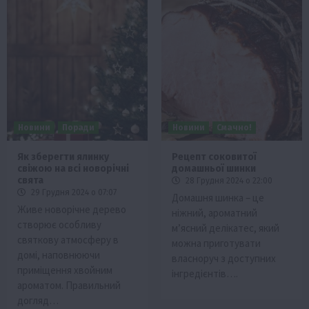
Новини
Поради
Новини
Смачно!
Як зберегти ялинку
Рецепт соковитої
свіжою на всі новорічні
домашньої шинки
свята
28 Грудня 2024 о 22:00
29 Грудня 2024 о 07:07
Домашня шинка – це
Живе новорічне дерево
ніжний, ароматний
створює особливу
м’ясний делікатес, який
святкову атмосферу в
можна приготувати
домі, наповнюючи
власноруч з доступних
приміщення хвойним
інгредієнтів….
ароматом. Правильний
догляд…