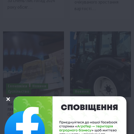
За січень-листопад 2024
очікуваного зростання
року обсяг…
вартості…
Економіка
Новини
Суспільство
Новини
Як зміняться рахунки за
231,5 млн грн
газ із січня 2025 року
компенсації аграріям за
вітчизняну техніку
28 Грудня 2024 о 13:31
28 Грудня 2024 о 12:45
З 1 січня 2025 року для
Українські фермери, які в
українців залишатиметься
листопаді придбали