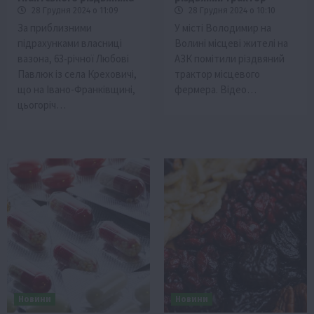
28 Грудня 2024 о 11:09
28 Грудня 2024 о 10:10
За приблизними
У місті Володимир на
підрахунками власниці
Волині місцеві жителі на
вазона, 63-річної Любові
АЗК помітили різдвяний
Павлюк із села Креховичі,
трактор місцевого
що на Івано-Франківщині,
фермера. Відео…
цьогоріч…
Новини
Новини