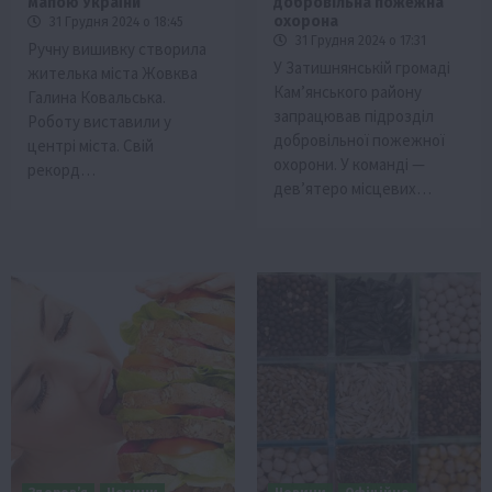
мапою України
добровільна пожежна
охорона
31 Грудня 2024 о 18:45
31 Грудня 2024 о 17:31
Ручну вишивку створила
У Затишнянській громаді
жителька міста Жовква
Кам’янського району
Галина Ковальська.
запрацював підрозділ
Роботу виставили у
добровільної пожежної
центрі міста. Свій
охорони. У команді —
рекорд…
дев’ятеро місцевих…