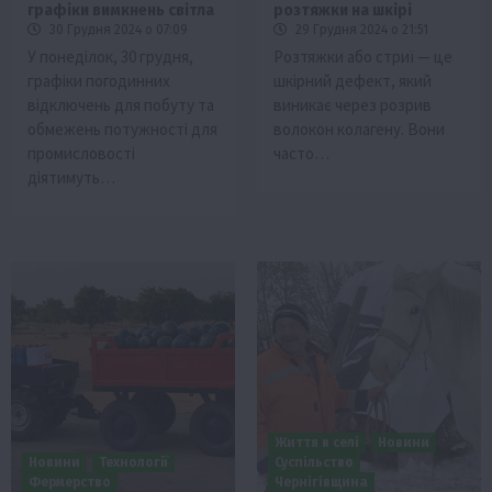
графіки вимкнень світла
розтяжки на шкірі
30 Грудня 2024 о 07:09
29 Грудня 2024 о 21:51
У понеділок, 30 грудня,
Розтяжки або стриї — це
графіки погодинних
шкірний дефект, який
відключень для побуту та
виникає через розрив
обмежень потужності для
волокон колагену. Вони
промисловості
часто…
діятимуть…
Життя в селі
Новини
Новини
Технології
Суспільство
Фермерство
Чернігівщина