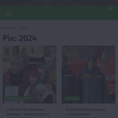
Головне
меню
ГОЛОВНА
2024
Рік:
2024
Новини
ТОП1
Новини
У Жовкві встановили
На Дніпропетровщині
рекорд – вишита куля з
запрацювала