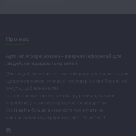
Про нас
Аgr
oTer. Аграрні новини
– джерело інформації для
людей, які працюють на землі!
Для людей, руки яких натомлені працею, які знають ціну
щедрому врожаю, справжні господарі на своїй землі, які
хочуть, щоб вона квітла.
Історії про життя невтомних трудівників, новини
агробізнесу та як вести розумне господарство.
Усе і навіть більше ви зможете прочитати на
спеціалізованому аграрному сайті
“Агротер”
!