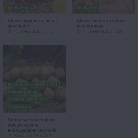
Економіка
Економіка
Ціни на крупи: що чекає
Ціни на зерно та олійні:
українців?
аналіз ринку
10 Серпня 2026 о 09:28
10 Серпня 2026 о 07:28
Економіка
Життя в селі
Новини
Події
Рослиництво
ТОП1
Фермерство
Глобальне потепління
зміщує ареали
вирощування картоплі
9 Серпня 2026 о 20:28