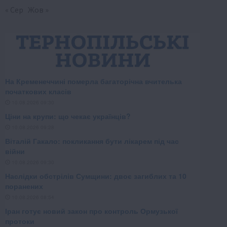
« Сер
Жов »