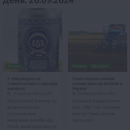
Новини
Новини
Офіційно
У супермаркетах
Стало відомо скільки
зʼявиться пиво з відходів
озимих культур посіяли в
макарон
Україні
26 Вересня 2024 о 22:05
26 Вересня 2024 о 18:21
Beyond Belief Brewing Co,
Українські аграрії засіяли
дочірня компанія
вже 1 806,7 тис. га озимих
постачальника
культур. Озимі зернові
макаронних виробів Ugo
сіють у всіх…
Foods, анонсувала випуск