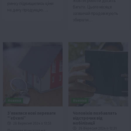
жовтні роботи досить
ринку підвищились ціни
багато. Цього місяця
на дану продукцію….
зазвичай продовжують
збирати…
Новини
Новини
Зʼявилися нові переваги
Чоловіків позбавлять
“ʼєОселі”
відстрочки від
мобілізації
26 Вересня 2024 о 13:55
26 Вересня 2024 о 12:31
Першим внеском на