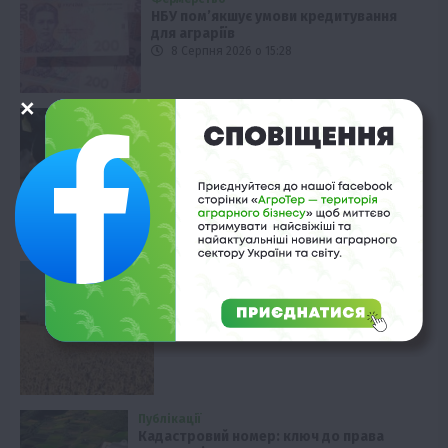
НБУ пом’якшує умови кредитування
для аграріїв
8 Серпня 2026 о 15:28
Твариництво
100% осіменіння телиць: секрети
успіху
8 Серпня 2026 о 14:28
Новини
Спека та грози: прогноз погоди на
вихідні
8 Серпня 2026 о 13:58
Публікації
Кадастровий номер: ключ до права