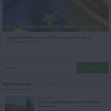
Наука
Новини
Події
Регіони
ТОП1
Туризм
Фермерство
Франківщина
У Карпатах виявили рідкісний гриб Свиняче вухо
7 Серпня 2026 о 17:28
Пошук:
AgroНовини
Популярні
Галузі АПК
Вартість розмінування землі: липнева
статистика
10 Серпня 2026 о 10:28