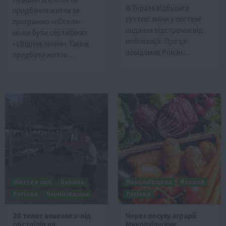
В Україні відбулися
придбання житла за
суттєві зміни у системі
програмою «єОселя»
надання відстрочок від
може бути сертифікат
мобілізації. Про це
«єВідновлення». Також
повідомив Роман…
придбати житло…
Життя в селі
Новини
Миколаївщина
Новини
Регіони
Чернігівщина
Регіони
20 телят вивезли з-під
Через посуху аграрії
обстрілів на
Миколаївщини