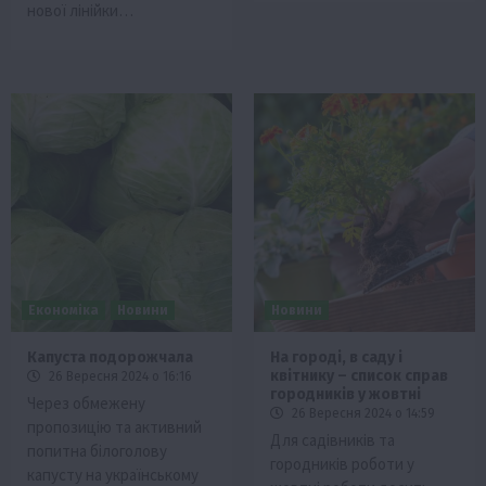
нової лінійки…
Економіка
Новини
Новини
Капуста подорожчала
На городі, в саду і
квітнику – список справ
26 Вересня 2024 о 16:16
городників у жовтні
Через обмежену
26 Вересня 2024 о 14:59
пропозицію та активний
Для садівників та
попитна білоголову
городників роботи у
капусту на українському