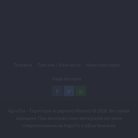
Головна
Про нас / Контакти
Наші партнери
Наші послуги
Facebook
Twitter
Feed
AgroTer - Територія аграрного бізнесу
© 2026. Всі права
захищені. При використанні матеріалів активне
гіперпосилання на
ArgoTer
є обов'язковим.