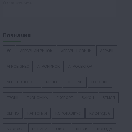
Позначки
ЄС
АГРАРНИЙ РИНОК
АГРАРНІ НОВИНИ
АГРАРІЇ
АГРОБІЗНЕС
АГРОРИНОК
АГРОСЕКТОР
АГРОТЕХНОЛОГІЇ
БІЗНЕС
ВРОЖАЙ
ГОЛОВНЕ
ГРОШІ
ЕКОНОМІКА
ЕКСПОРТ
ЗАКОН
ЗЕМЛЯ
ЗЕРНО
КАРТОПЛЯ
КОРОНАВІРУС
КУКУРУДЗА
МОЛОКО
НОВИНИ
ОВОЧІ
ПЕНСІЯ
ПОГОДА