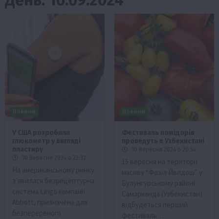
Новини
Новини
У США розробили
Фестиваль помідорів
глюкометр у вигляді
проведуть в Узбекистані
пластиру
10 Вересня 2024 о 20:54
10 Вересня 2024 о 22:33
15 вересня на території
На американському ринку
масиву “Фозіл Йвлдош” у
з’явилася безрецептурна
Булунгурському районі
система Lingo компанії
Самарканда (Узбекистан)
Abbott, призначена для
відбудеться перший
безперервного
фестиваль…