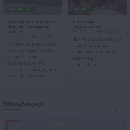
Новини
ТОП1
Новини
Через їжака аеропорт у
Мʼясо може
Німеччині призупинив
подорожчати
роботу
10 Вересня 2024 о 09:37
10 Вересня 2024 о 10:29
Відчутне зростання цін на
У Німеччині, на аеродромі
основні види м’яса –
Арнштадт Алькерслебен
яловичину, свинину та
в Тюрінгії, їжак
м’ясо птиці –
паралізував роботу
спостерігається,…
летовища. Цей аеродром
може обслуговувати…
ТОП публікації