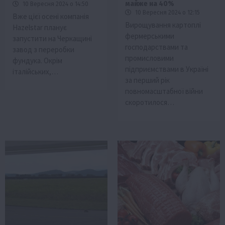
майже на 40%
10 Вересня 2024 о 14:50
10 Вересня 2024 о 12:15
Вже цієї осені компанія
Вирощування картоплі
Hazelstar планує
фермерськими
запустити на Черкащині
господарствами та
завод з переробки
промисловими
фундука. Окрім
підприємствами в Україні
італійських,…
за перший рік
повномасштабної війни
скоротилося…