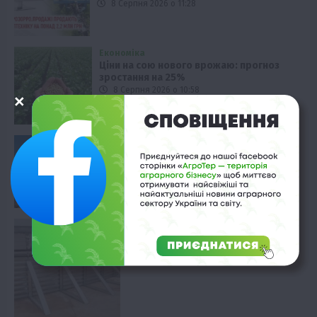
8 Серпня 2026 о 11:28
Економіка
Ціни на сою нового врожаю: прогноз
зростання на 25%
8 Серпня 2026 о 10:58
Вінниччина
ФГ «Агат Поділля» тестує технологію
strip-till на соняшнику
8 Серпня 2026 о 10:28
Технології
Кернел тестує нові сховища зерна
8 Серпня 2026 о 09:58