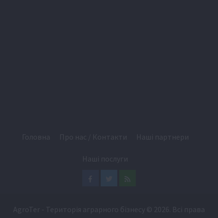
Головна
Про нас / Контакти
Наші партнери
Наші послуги
Facebook
Twitter
Feed
AgroTer - Територія аграрного бізнесу
© 2026. Всі права