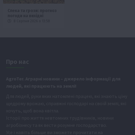
Спека та грози: прогноз
погоди на вихідні
8 Серпня 2026 о 13:58
Про нас
Аgr
oTer. Аграрні новини
– джерело інформації для
людей, які працюють на землі!
Для людей, руки яких натомлені працею, які знають ціну
щедрому врожаю, справжні господарі на своїй землі, які
хочуть, щоб вона квітла.
Історії про життя невтомних трудівників, новини
агробізнесу та як вести розумне господарство.
Усе і навіть більше ви зможете прочитати на