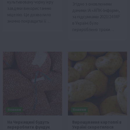
культивовану чорну ікру
Згідно з оновленими
завдяки використанню
даними ІА «АПК-Інформ»,
міцелію. Це дозволило
за підсумками 2023/24 МР
значно покращити її…
в Україні було
перероблено трохи…
Новини
Новини
На Черкащині будуть
Вирощування картоплі в
переробляти фундук
Україні скоротилося