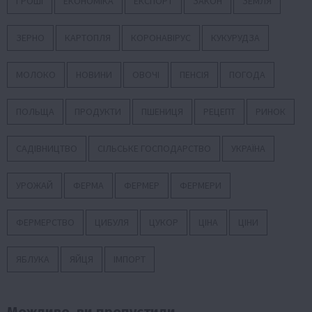
ГРОШІ
ЕКОНОМІКА
ЕКСПОРТ
ЗАКОН
ЗЕМЛЯ
ЗЕРНО
КАРТОПЛЯ
КОРОНАВІРУС
КУКУРУДЗА
МОЛОКО
НОВИНИ
ОВОЧІ
ПЕНСІЯ
ПОГОДА
ПОЛЬЩА
ПРОДУКТИ
ПШЕНИЦЯ
РЕЦЕПТ
РИНОК
САДІВНИЦТВО
СІЛЬСЬКЕ ГОСПОДАРСТВО
УКРАЇНА
УРОЖАЙ
ФЕРМА
ФЕРМЕР
ФЕРМЕРИ
ФЕРМЕРСТВО
ЦИБУЛЯ
ЦУКОР
ЦІНА
ЦІНИ
ЯБЛУКА
ЯЙЦЯ
ІМПОРТ