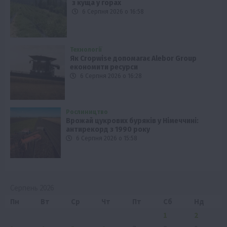
з куща у горах
6 Серпня 2026 о 16:58
Технології
Як Cropwise допомагає Alebor Group
економити ресурси
6 Серпня 2026 о 16:28
Рослиництво
Врожай цукрових буряків у Німеччині:
антирекорд з 1990 року
6 Серпня 2026 о 15:58
Серпень 2026
Пн
Вт
Ср
Чт
Пт
Сб
Нд
1
2