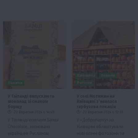
Київщина
Новини
Новини
Регіони
У Таїланді випускають
У селі Мотижин на
шоколад зі смаком
Київщині зʼявилася
борщу
гарбузова локація
20 Вересня 2024 о 14:49
20 Вересня 2024 о 12:19
У Таїланді компанія Samui
У «Добропарку» на
Chocolate, заснована
Київщині облаштували
українцем Русланом
нові осінні фотозони та