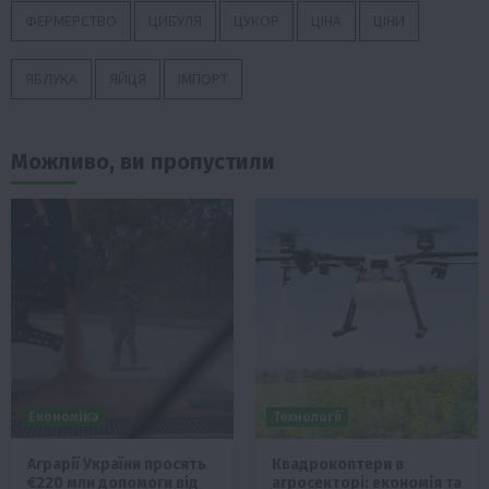
ФЕРМЕРСТВО
ЦИБУЛЯ
ЦУКОР
ЦІНА
ЦІНИ
ЯБЛУКА
ЯЙЦЯ
ІМПОРТ
Можливо, ви пропустили
Економіка
Технології
Аграрії України просять
Квадрокоптери в
€220 млн допомоги від
агросекторі: економія та