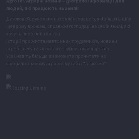
Аgr
oTer. Аграрні новини
– джерело інформації для
людей, які працюють на землі!
Для людей, руки яких натомлені працею, які знають ціну
щедрому врожаю, справжні господарі на своїй землі, які
хочуть, щоб вона квітла.
Історії про життя невтомних трудівників, новини
агробізнесу та як вести розумне господарство.
Усе і навіть більше ви зможете прочитати на
спеціалізованому аграрному сайті
“Агротер”
!