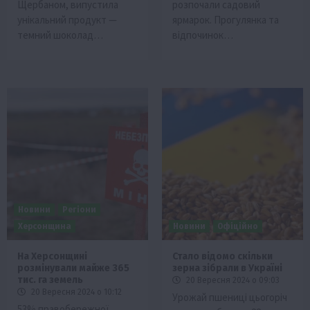
Щербаном, випустила
розпочали садовий
унікальний продукт —
ярмарок. Прогулянка та
темний шоколад…
відпочинок…
Новини
Регіони
Херсонщина
Новини
Офіційно
На Херсонщині
Стало відомо скільки
розмінували майже 365
зерна зібрали в Україні
тис. га земель
20 Вересня 2024 о 09:03
20 Вересня 2024 о 10:12
Урожай пшениці цьогоріч
53% правобережної