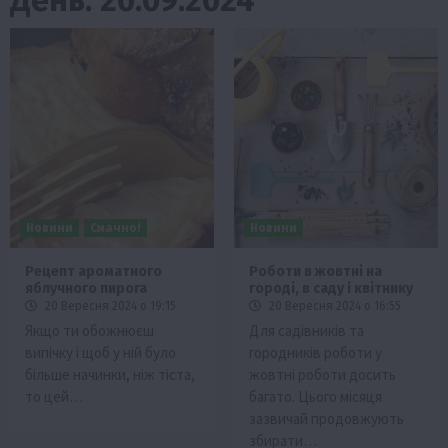
Новини
Смачно!
Новини
Рецепт ароматного
Роботи в жовтні на
яблучного пирога
городі, в саду і квітнику
20 Вересня 2024 о 19:15
20 Вересня 2024 о 16:55
Якщо ти обожнюєш
Для садівників та
випічку і щоб у ній було
городників роботи у
більше начинки, ніж тіста,
жовтні роботи досить
то цей…
багато. Цього місяця
зазвичай продовжують
збирати…