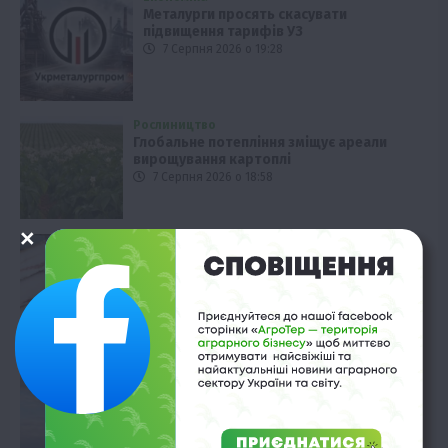
Металурги просять скасувати
підвищення тарифів УЗ
7 Серпня 2026 о 19:28
Рослиництво
Глобальне потепління зміщує ареали
вирощування картоплі
7 Серпня 2026 о 18:58
Твариництво
Україна наростила імпорт сала:
статистика за півріччя
7 Серпня 2026 о 18:28
Економіка
Виробництво цукру в Європі падає до
десятирічного мінімуму
7 Серпня 2026 о 17:58