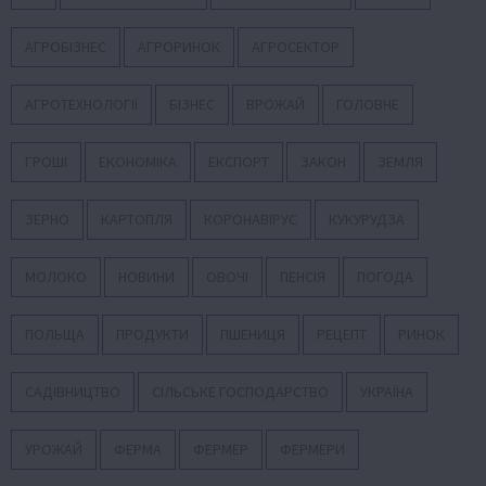
АГРОБІЗНЕС
АГРОРИНОК
АГРОСЕКТОР
АГРОТЕХНОЛОГІЇ
БІЗНЕС
ВРОЖАЙ
ГОЛОВНЕ
ГРОШІ
ЕКОНОМІКА
ЕКСПОРТ
ЗАКОН
ЗЕМЛЯ
ЗЕРНО
КАРТОПЛЯ
КОРОНАВІРУС
КУКУРУДЗА
МОЛОКО
НОВИНИ
ОВОЧІ
ПЕНСІЯ
ПОГОДА
ПОЛЬЩА
ПРОДУКТИ
ПШЕНИЦЯ
РЕЦЕПТ
РИНОК
САДІВНИЦТВО
СІЛЬСЬКЕ ГОСПОДАРСТВО
УКРАЇНА
УРОЖАЙ
ФЕРМА
ФЕРМЕР
ФЕРМЕРИ