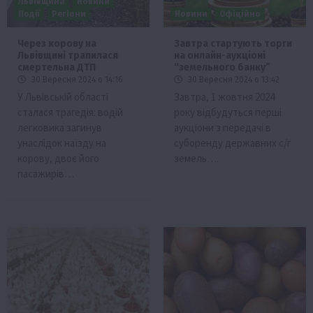
Львівщина
Новини
Події
Регіони
Новини
Офіційно
Через корову на
Завтра стартують торги
Львівщині трапилася
на онлайн-аукціоні
смертельна ДТП
“земельного банку”
30 Вересня 2024 о 14:16
30 Вересня 2024 о 13:42
У Львівській області
Завтра, 1 жовтня 2024
сталася трагедія: водій
року відбудуться перші
легковика загинув
аукціони з передачі в
унаслідок наїзду на
суборенду державних с/г
корову, двоє його
земель….
пасажирів…