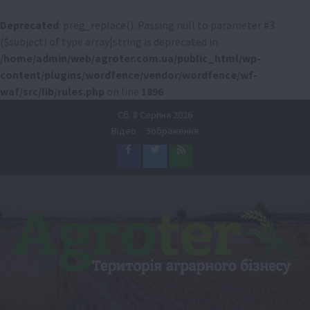
Deprecated
: preg_replace(): Passing null to parameter #3
($subject) of type array|string is deprecated in
/home/admin/web/agroter.com.ua/public_html/wp-
content/plugins/wordfence/vendor/wordfence/wf-
waf/src/lib/rules.php
on line
1896
Перейти
Сб. 8 Серпня 2026
до
Відео
Зображення
вмісту
Facebook
Twitter
Feed