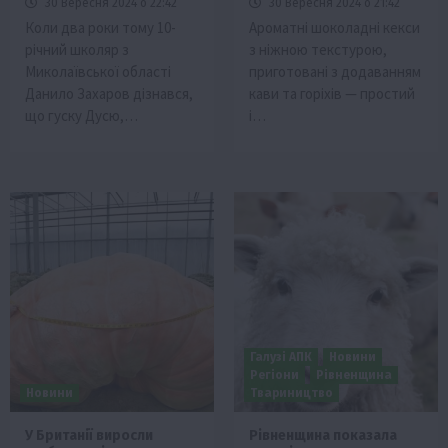
30 Вересня 2024 о 22:42
30 Вересня 2024 о 21:42
Коли два роки тому 10-
Ароматні шоколадні кекси
річний школяр з
з ніжною текстурою,
Миколаївської області
приготовані з додаванням
Данило Захаров дізнався,
кави та горіхів — простий
що гуску Дусю,…
і…
Галузі АПК
Новини
Регіони
Рівненщина
Новини
Твариництво
У Британії виросли
Рівненщина показала