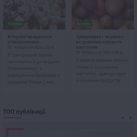
Новини
Новини
В Україні продається
Супермаркет чи ринок:
птахокомплекс
де дешевше купувати
картоплю
30 Вересня 2024 о 12:48
30 Вересня 2024 о 08:42
В Центральній Україні
У вересні українці уважно
пропонується до продажу
стежать за цінами на
птахокомплекс з
картоплю, адже це один
вирощування бройлерів з
із основних продуктів…
посадкою більше 1 млн…
ТОП публікації