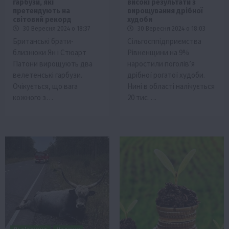
гарбузи, які
високі результати з
претендують на
вирощування дрібної
світовий рекорд
худоби
30 Вересня 2024 о 18:37
30 Вересня 2024 о 18:03
Британські брати-
Сільгосппідприємства
близнюки Ян і Стюарт
Рівненщини на 9%
Патони вирощують два
наростили поголів’я
велетенські гарбузи.
дрібної рогатої худоби.
Очікується, що вага
Нині в області налічується
кожного з…
20 тис….