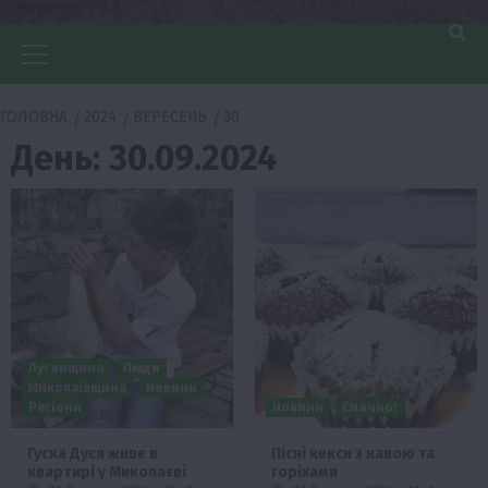
Головне
меню
ГОЛОВНА
2024
ВЕРЕСЕНЬ
30
День:
30.09.2024
Луганщина
Люди
Миколаївщина
Новини
Регіони
Новини
Смачно!
Гуска Дуся живе в
Пісні кекси з кавою та
квартирі у Миколаєві
горіхами