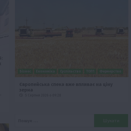
:
х
Бізнес
Економіка
Суспільство
ТОП1
Фермерство
Європейська спека вже впливає на ціну
зерна
-
5 Серпня 2026 о 09:28
Пошук: