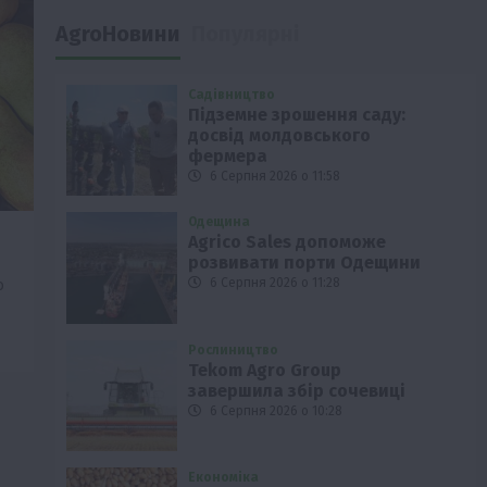
AgroНовини
Популярні
Садівництво
Підземне зрошення саду:
досвід молдовського
фермера
6 Серпня 2026 о 11:58
Одещина
Agrico Sales допоможе
розвивати порти Одещини
о
6 Серпня 2026 о 11:28
Рослиництво
Tekom Agro Group
завершила збір сочевиці
6 Серпня 2026 о 10:28
Економіка