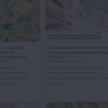
Суспільство
Новини
Офіційно
Суспільство
ні розробили
Опалювальний сезон 2024-2025
30 разів
все про призначення житлови
ії
Бізнес
Новини
Офіційно
Події
Суспільство
іж звичайний
субсидій
во
ТОП1
Фермерство
 о 19:19
28 Вересня 2024 о 14:14
 розробили
З 1 жовтня Пенсійний фонд України
жаю за
Оренда садової ділянки: як усе оформити
тод біозбагачення
проведе перерахунки житлових
легально та без проблем
зелених рослинних
субсидій на опалювальний сезон 2024
5 Серпня 2026 о 20:14
ючи в них…
2025 років….