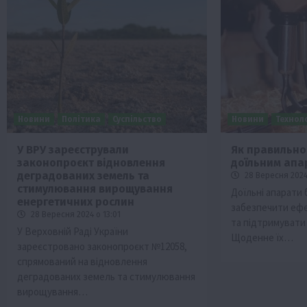
Новини
Політика
Суспільство
Новини
Техноло
У ВРУ зареєстрували
Як правильно
законопроєкт відновлення
доїльним апа
деградованих земель та
28 Вересня 2024
стимулювання вирощування
Доїльні апарати
енергетичних рослин
забезпечити ефе
28 Вересня 2024 о 13:01
та підтримувати 
У Верховній Раді України
Щоденне їх…
зареєстровано законопроєкт №12058,
спрямований на відновлення
деградованих земель та стимулювання
вирощування…