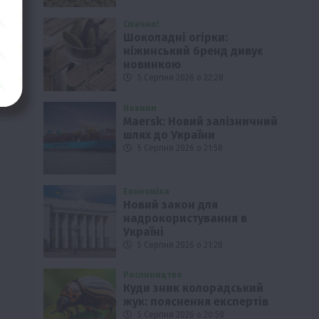
Смачно!
Шоколадні огірки:
ніжинський бренд дивує
новинкою
5 Серпня 2026 о 22:28
Новини
Maersk: Новий залізничний
шлях до України
5 Серпня 2026 о 21:58
Економіка
Новий закон для
надрокористування в
Україні
5 Серпня 2026 о 21:28
Рослиництво
Куди зник колорадський
жук: пояснення експертів
5 Серпня 2026 о 20:58