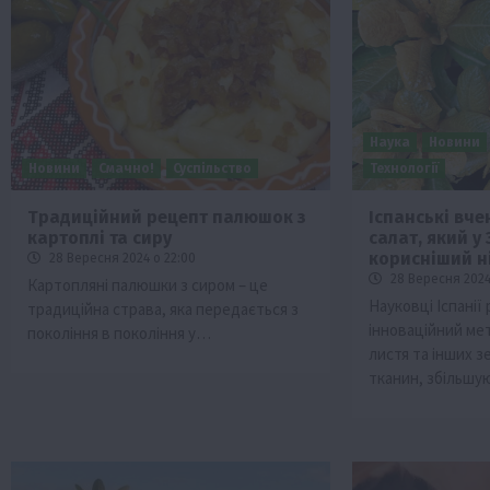
Наука
Новини
Новини
Смачно!
Суспільство
Технології
Традиційний рецепт палюшок з
Іспанські вче
картоплі та сиру
салат, який у 
Бізнес
Галузі АПК
Економіка
Новини
Под
корисніший н
28 Вересня 2024 о 22:00
Рослиництво
Суспільство
ТОП1
Фермерст
28 Вересня 2024
Картопляні палюшки з сиром – це
Науковці Іспанії
традиційна страва, яка передається з
Кредити для аграріїв під заставу вро
інноваційний ме
покоління в покоління у…
новою програмою від Уряду
листя та інших 
1 Серпня 2026 о 11:58
тканин, збільшу