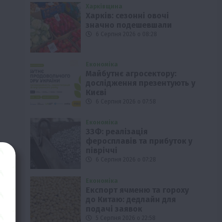
Харківщина
Харків: сезонні овочі
значно подешевшали
6 Серпня 2026 о 08:28
Економіка
Майбутнє агросектору:
дослідження презентують у
Києві
6 Серпня 2026 о 07:58
Економіка
ЗЗФ: реалізація
феросплавів та прибуток у
півріччі
6 Серпня 2026 о 07:28
Економіка
Експорт ячменю та гороху
до Китаю: дедлайн для
подачі заявок
5 Серпня 2026 о 22:58