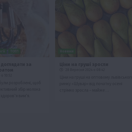
гії
ТОП1
Новини
 доглядати за
Ціни на груші зросли
ратом
28 Вересня 2024 о 08:42
 о 10:52
Ціни на груші на оптовому львівськог
 були розроблені, щоб
ринку «Шувар» від початку осені
ктивний збір молока
стрімко зросла – майже…
здоров’я вимʼя.