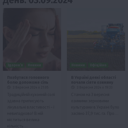
Здоров’я
Новини
Новини
Офіційно
Позбутися головного
В Україні деякі області
болю допоможе сіль
почали сіяти озимину
3 Вересня 2024 о 21:05
3 Вересня 2024 о 19:33
Традиційній кухонній солі
Станом на 3 вересня
здавна приписують
озимими зерновими
лікувальні властивості – і
культурами в Україні було
невипадково! В ній
засіяно 37,9 тис. га. Про…
міститься велика
кількість…