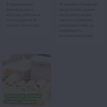
В Україні помітно
Як заявили у Пенсійному
змінилися ціни на
фонді України, деяким
виноград та яблука на
категоріям громадян
початку вересня. Як
держава зобов’язана
передає “Хвиля”, про…
виплачувати суми, що
перевищують
встановлений розмір…
Життя в селі
Новини
Регіони
Сумщина