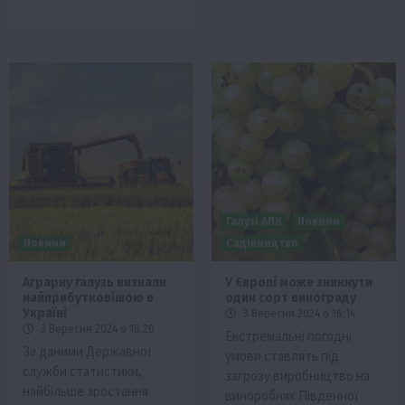
Галузі АПК
Новини
Новини
Садівництво
Аграрну галузь визнали
У Європі може зникнути
найприбутковішою в
один сорт винограду
Україні
3 Вересня 2024 о 16:14
3 Вересня 2024 о 18:20
Екстремальні погодні
За даними Державної
умови ставлять під
служби статистики,
загрозу виробництво на
найбільше зростання
виноробнях Південної