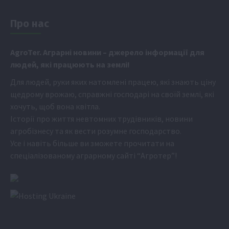
Про нас
Аgr
oTer. Аграрні новини
– джерело інформації для
людей, які працюють на землі!
Для людей, руки яких натомлені працею, які знають ціну
щедрому врожаю, справжні господарі на своїй землі, які
хочуть, щоб вона квітла.
Історії про життя невтомних трудівників, новини
агробізнесу та як вести розумне господарство.
Усе і навіть більше ви зможете прочитати на
спеціалізованому аграрному сайті
“Агротер”
!