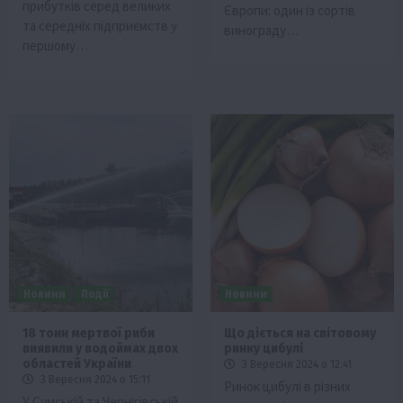
прибутків серед великих
Європи: один із сортів
та середніх підприємств у
винограду…
першому…
Новини
Події
Новини
18 тонн мертвої риби
Що діється на світовому
виявили у водоймах двох
ринку цибулі
областей України
3 Вересня 2024 о 12:41
3 Вересня 2024 о 15:11
Ринок цибулі в різних
У Сумській та Чернігівській