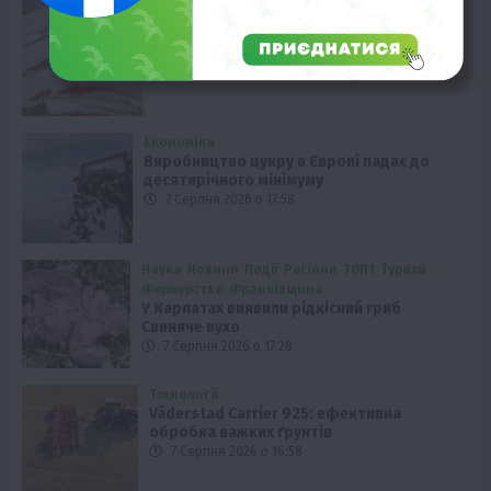
Твариництво
Україна наростила імпорт сала:
статистика за півріччя
7 Серпня 2026 о 18:28
Економіка
Виробництво цукру в Європі падає до
десятирічного мінімуму
7 Серпня 2026 о 17:58
Наука
Новини
Події
Регіони
ТОП1
Туризм
Фермерство
Франківщина
У Карпатах виявили рідкісний гриб
Свиняче вухо
7 Серпня 2026 о 17:28
Технології
Väderstad Carrier 925: ефективна
обробка важких ґрунтів
7 Серпня 2026 о 16:58