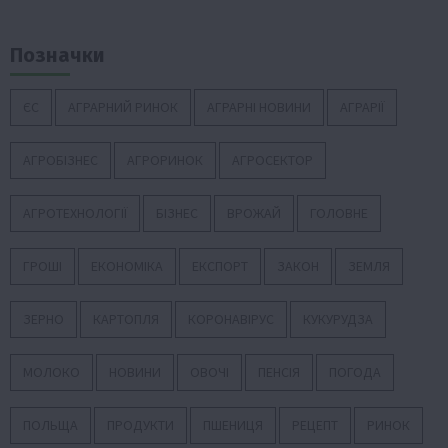
Позначки
ЄС
АГРАРНИЙ РИНОК
АГРАРНІ НОВИНИ
АГРАРІЇ
АГРОБІЗНЕС
АГРОРИНОК
АГРОСЕКТОР
АГРОТЕХНОЛОГІЇ
БІЗНЕС
ВРОЖАЙ
ГОЛОВНЕ
ГРОШІ
ЕКОНОМІКА
ЕКСПОРТ
ЗАКОН
ЗЕМЛЯ
ЗЕРНО
КАРТОПЛЯ
КОРОНАВІРУС
КУКУРУДЗА
МОЛОКО
НОВИНИ
ОВОЧІ
ПЕНСІЯ
ПОГОДА
ПОЛЬЩА
ПРОДУКТИ
ПШЕНИЦЯ
РЕЦЕПТ
РИНОК