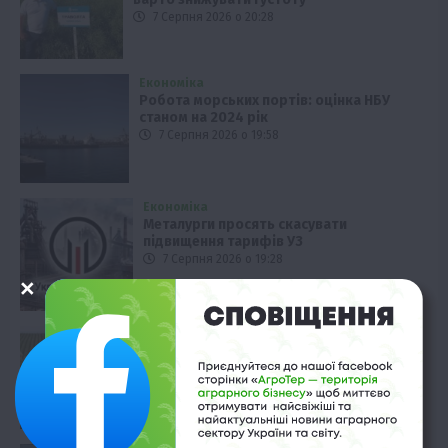
7 Серпня 2026 о 20:28
Економіка
Робота морських портів: оцінка НБУ
станом на 2024 рік
7 Серпня 2026 о 19:58
Економіка
Металурги просять скасувати
підвищення тарифів УЗ
7 Серпня 2026 о 19:28
Рослиництво
Глобальне потепління зміщує ареали
вирощування картоплі
7 Серпня 2026 о 18:58