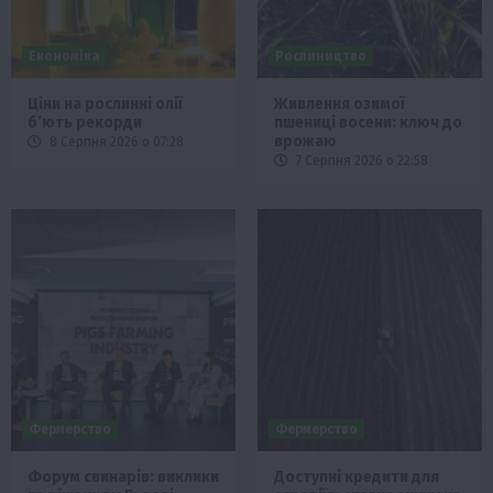
Економіка
Рослиництво
Ціни на рослинні олії
Живлення озимої
б’ють рекорди
пшениці восени: ключ до
врожаю
8 Серпня 2026 о 07:28
7 Серпня 2026 о 22:58
Фермерство
Фермерство
Форум свинарів: виклики
Доступні кредити для