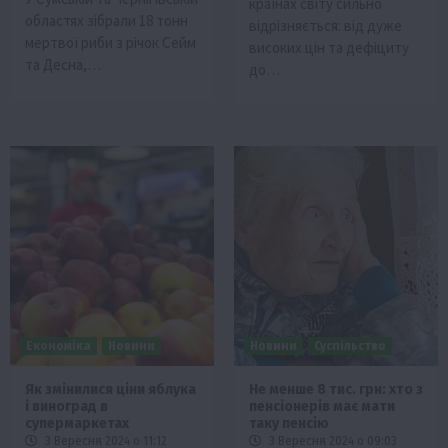
країнах світу сильно
областях зібрали 18 тонн
відрізняється: від дуже
мертвої риби з річок Сейм
високих цін та дефіциту
та Десна,…
до…
Економіка
Новини
Новини
Суспільство
Як змінилися ціни яблука
Не менше 8 тис. грн: хто з
і виноград в
пенсіонерів має мати
супермаркетах
таку пенсію
3 Вересня 2024 о 11:12
3 Вересня 2024 о 09:03