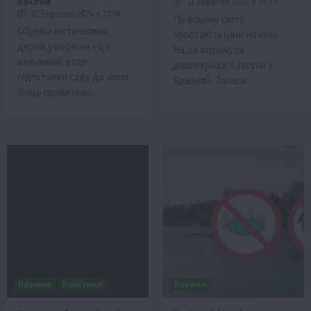
восени
12 Вересня 2024 о 19:59
12 Вересня 2024 о 21:16
По всьому світу
Обрізка кісточкових
зростають ціни на каву.
дерев у вересні – це
На це вплинули
важливий етап
довготривалі засухи у
підготовки саду до зими.
Бразилії. Запаси…
Якщо правильно…
Новини
Політика
Новини