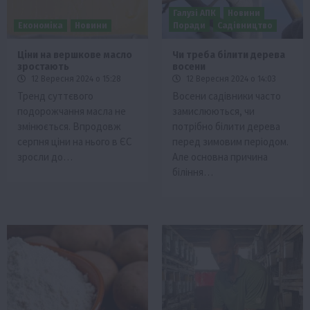
Галузі АПК
Новини
Економіка
Новини
Поради
Садівництво
Ціни на вершкове масло
Чи треба білити дерева
зростають
восени
12 Вересня 2024 о 15:28
12 Вересня 2024 о 14:03
Тренд суттєвого
Восени садівники часто
подорожчання масла не
замислюються, чи
змінюється. Впродовж
потрібно білити дерева
серпня ціни на нього в ЄС
перед зимовим періодом.
зросли до…
Але основна причина
біління…