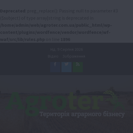
Deprecated
: preg_replace(): Passing null to parameter #3
($subject) of type array|string is deprecated in
/home/admin/web/agroter.com.ua/public_html/wp-
content/plugins/wordfence/vendor/wordfence/wf-
waf/src/lib/rules.php
on line
1896
Перейти
Нд. 9 Серпня 2026
до
Відео
Зображення
вмісту
Facebook
Twitter
Feed