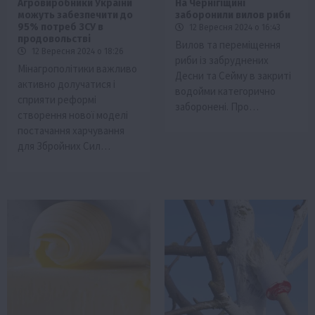
Агровиробники України
На Чернігіщині
можуть забезпечити до
заборонили вилов риби
95% потреб ЗСУ в
12 Вересня 2024 о 16:43
продовольстві
Вилов та переміщення
12 Вересня 2024 о 18:26
риби із забруднених
Мінагрополітики важливо
Десни та Сейму в закриті
активно долучатися і
водойми категорично
сприяти реформі
заборонені. Про…
створення нової моделі
постачання харчування
для Збройних Сил…