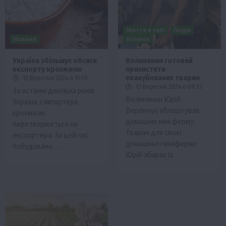
Життя в селі
Люди
Новини
Новини
Україна збільшує обсяги
Волинянин готовий
експорту крохмалю
прихистити
евакуйованих тварин
12 Вересня 2024 о 11:59
12 Вересня 2024 о 09:53
За останні декілька років
Волинянин Юрій
Україна з імпортера
Веремчук облаштував
крохмалю
домашню міні ферму.
перетворюється на
Тварин для своєї
експортера. За цей час
домашньої мініферми
побудовано…
Юрій збирає із…