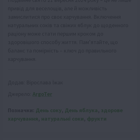
привід для веселощів, але й можливість
замислитися про своє харчування. Включення
натуральних соків та свіжих яблук до щоденного
раціону може стати першим кроком до
здоровішого способу життя. Пам’ятайте, що
баланс та помірність – ключ до правильного
харчування.
Додав:
Вірослава Їжак
Джерело:
ArgoTer
Позначки:
День соку
,
День яблука
,
здорове
харчування
,
натуральні соки
,
фрукти