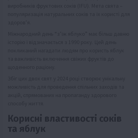
виробників фруктових соків (IFU). Мета свята –
популяризація натуральних соків та їх користі для
здоров’я.
Міжнародний день “з’їж яблуко” має більш давню
історію і відзначається з 1990 року. Цей день
покликаний нагадати людям про користь яблук
та важливість включення свіжих фруктів до
щоденного раціону.
Збіг цих двох свят у 2024 році створює унікальну
можливість для проведення спільних заходів та
акцій, спрямованих на пропаганду здорового
способу життя.
Корисні властивості соків
та яблук