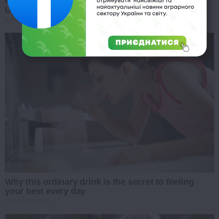
From Albinos To Polygamists: The World's Most
Unique Families
BRAINBERRIES
Why this ordinary drink is the secret to feeling
your best every day
CTA FAVORITE