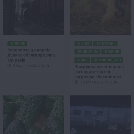
НОВИНИ
БІЗНЕС
ГАЛУЗІ АПК
Зерновози до портів
ЕКОНОМІКА
НОВИНИ
Дунаю: обсяги зросли у
сім разів
ПОДІЇ
РОСЛИНИЦТВО
3 Серпня 2026 о 13:58
Чому українські зернові
господарства під
загрозою збитковості
3 Серпня 2026 о 09:28