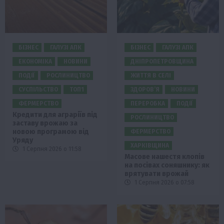
БІЗНЕС
ГАЛУЗІ АПК
БІЗНЕС
ГАЛУЗІ АПК
ЕКОНОМІКА
НОВИНИ
ДНІПРОПЕТРОВЩИНА
ПОДІЇ
РОСЛИНИЦТВО
ЖИТТЯ В СЕЛІ
СУСПІЛЬСТВО
ТОП1
ЗДОРОВ’Я
НОВИНИ
ФЕРМЕРСТВО
ПЕРЕРОБКА
ПОДІЇ
Кредити для аграріїв під
РОСЛИНИЦТВО
заставу врожаю за
новою програмою від
ФЕРМЕРСТВО
Уряду
ХАРКІВЩИНА
1 Серпня 2026 о 11:58
Масове нашестя клопів
на посівах соняшнику: як
врятувати врожай
1 Серпня 2026 о 07:58