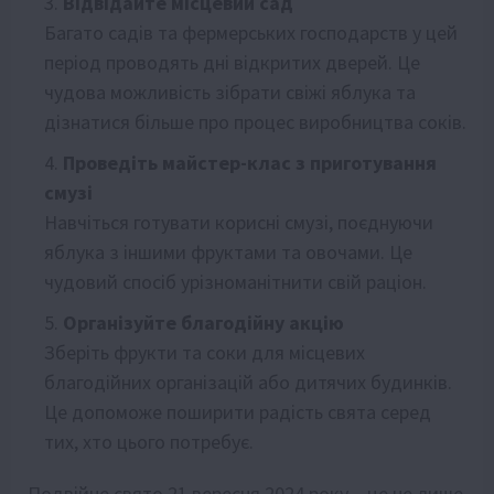
Відвідайте місцевий сад
Багато садів та фермерських господарств у цей
період проводять дні відкритих дверей. Це
чудова можливість зібрати свіжі яблука та
дізнатися більше про процес виробництва соків.
Проведіть майстер-клас з приготування
смузі
Навчіться готувати корисні смузі, поєднуючи
яблука з іншими фруктами та овочами. Це
чудовий спосіб урізноманітнити свій раціон.
Організуйте благодійну акцію
Зберіть фрукти та соки для місцевих
благодійних організацій або дитячих будинків.
Це допоможе поширити радість свята серед
тих, хто цього потребує.
Подвійне свято 21 вересня 2024 року – це не лише