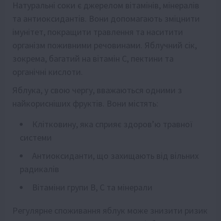
Натуральні соки є джерелом вітамінів, мінералів
та антиоксидантів. Вони допомагають зміцнити
імунітет, покращити травлення та наситити
організм поживними речовинами. Яблучний сік,
зокрема, багатий на вітамін C, пектини та
органічні кислоти.
Яблука, у свою чергу, вважаються одними з
найкорисніших фруктів. Вони містять:
Клітковину, яка сприяє здоров’ю травної
системи
Антиоксиданти, що захищають від вільних
радикалів
Вітаміни групи B, C та мінерали
Регулярне споживання яблук може знизити ризик