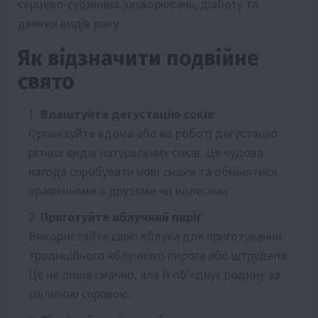
серцево-судинних захворювань, діабету та
деяких видів раку.
Як відзначити подвійне
свято
Влаштуйте дегустацію соків
Організуйте вдома або на роботі дегустацію
різних видів натуральних соків. Це чудова
нагода спробувати нові смаки та обмінятися
враженнями з друзями чи колегами.
Приготуйте яблучний пиріг
Використайте свіжі яблука для приготування
традиційного яблучного пирога або штруделя.
Це не лише смачно, але й об’єднує родину за
спільною справою.