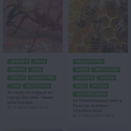
ЗДОРОВ’Я
НАУКА
БДЖОЛЯРСТВО
НОВИНИ
ПОДІЇ
БІЗНЕС
ЖИТТЯ В СЕЛІ
ПОРАДИ
СУСПІЛЬСТВО
ЗДОРОВ’Я
НОВИНИ
ТОП1
ФЕРМЕРСТВО
ПОДІЇ
РЕГІОНИ
Як позбутися мурах на
ТЕРНОПІЛЬЩИНА
городі без хімії: тільки
На Тернопільщині гинуть
дієві поради
бджоли: причина –
31 Липня 2026 о 21:40
обробка полів
31 Липня 2026 о 18:58