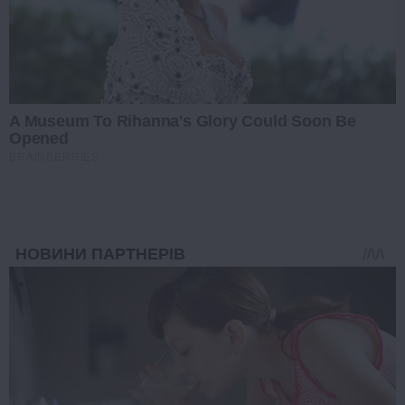
A Museum To Rihanna's Glory Could Soon Be
Opened
BRAINBERRIES