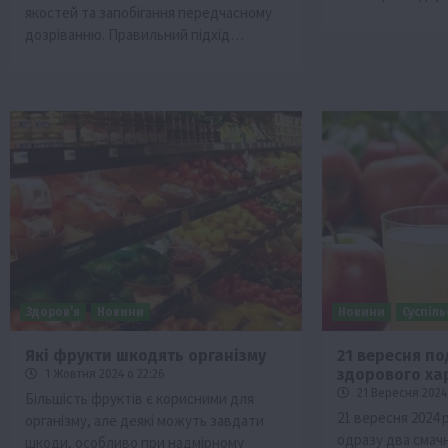
якостей та запобігання передчасному
дозріванню. Правильний підхід…
Здоров’я
Новини
Новини
Суспіл
Які фрукти шкодять організму
21 вересня по
здорового ха
1 Жовтня 2024 о 22:26
21 Вересня 2024 
Більшість фруктів є корисними для
21 вересня 2024 
організму, але деякі можуть завдати
одразу два смачн
шкоди, особливо при надмірному