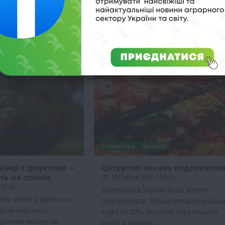
деяких видів…
Економіка
Новини
аїнці з фруктами —
Цитрусові значно подорожча
ть на сполох
18 Грудня 2024 о 09:04
 10:06
Цитрусові в Україні за рік значно
ники знову з тривогою
подорожчали. Тільки апельсини дод
після чергового
в ціні 15-20%. Аналітик Українського
 даними експертів
клубу аграрного…