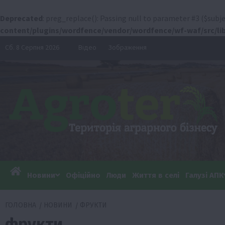
Deprecated
: preg_replace(): Passing null to parameter #3 ($subje
content/plugins/wordfence/vendor/wordfence/wf-waf/src/lib
Перейти
Сб. 8 Серпня 2026
Відео
Зображення
до
вмісту
Новини
Офіційно
Люди
Життя в селі
Галузі АПК
ГОЛОВНА
НОВИНИ
ФРУКТИ
фрукти