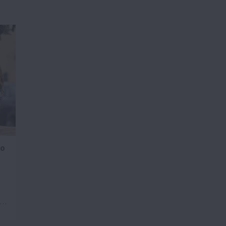
по
к…