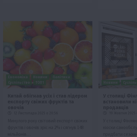
Економіка
Новини
Політика
Суспільство
ТОП1
Новини
Суспіл
Китай обігнав усіх і став лідером
У столиці Фін
експорту свіжих фруктів та
встановили кі
овочів
продавців
12 Листопада 2025 о 20:56
19 Жовтня 2025 
Минулого року світовий експорт свіжих
У столиці Фінля
фруктів і овочів зріс на 2% і сягнув 148
кіоски самообсл
мільйонів…
придбати сезонн