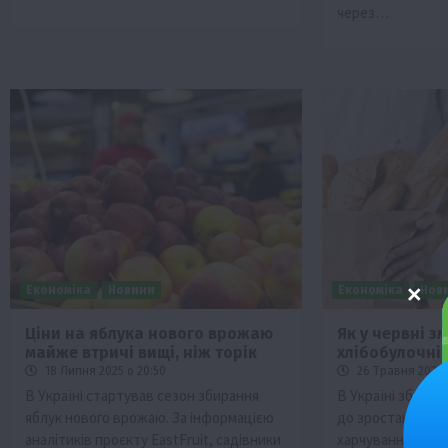
через…
Економіка
Новини
Економіка
Нов
Ціни на яблука нового врожаю
Як у червні з
майже втричі вищі, ніж торік
хлібобулочні
18 Липня 2025 о 20:50
26 Травня 2025 
В Україні стартував сезон збирання
В Україні зберіг
яблук нового врожаю. За інформацією
до зростання ці
аналітиків проєкту EastFruit, садівники
харчування. Згід