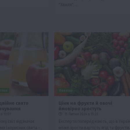
“Хвиля”….
ьство
Новини
двійне свято
Ціни на фрукти й овочі
рчування
ймовірно зростуть
о 13:01
15 Липня 2024 о 15:23
року світ відзначає
Експерти попереджають, що в Україн
их і корисних свята –
може зрости вартість ягід та фруктів