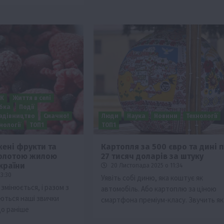
ПК
Життя в селі
бка
Події
адівництво
Смачно!
Люди
Наука
Новини
Технології
нології
ТОП1
ТОП1
ені фрукти та
Картопля за 500 євро та дині 
золотою жилою
27 тисяч доларів за штуку
країни
20 Листопада 2025 о 11:34
23:30
Уявіть собі диню, яка коштує як
 змінюється, і разом з
автомобіль. Або картоплю за ціною
ються наші звички
смартфона преміум-класу. Звучить я
о раніше