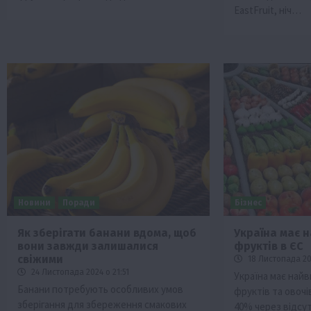
EastFruit, ніч…
Новини
Поради
Бізнес
Як зберігати банани вдома, щоб
Україна має 
вони завжди залишалися
фруктів в ЄС
свіжими
18 Листопада 202
24 Листопада 2024 о 21:51
Україна має найв
Банани потребують особливих умов
фруктів та овочів
зберігання для збереження смакових
40% через відсу