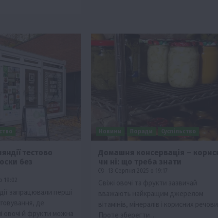
ьство
Новини
Поради
Суспільство
ляндії тестово
Домашня консервація – корис
оски без
чи ні: що треба знати
13 Серпня 2025 о 19:17
о 19:02
Свіжі овочі та фрукти зазвичай
ндії запрацювали перші
вважають найкращим джерелом
уговування, де
вітамінів, мінералів і корисних речови
і овочі й фрукти можна
Проте зберегти…