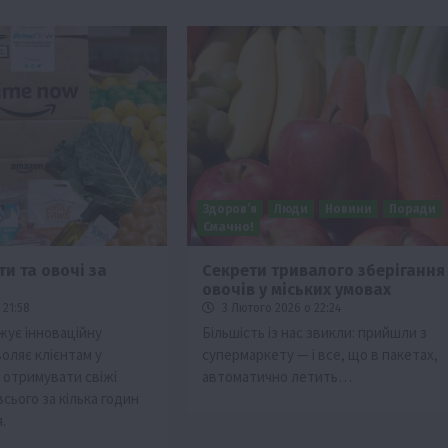
Здоров’я
Люди
Новини
Поради
Смачно!
и та овочі за
Секрети тривалого зберігання
овочів у міських умовах
изм
 21:58
3 Лютого 2026 о 22:24
Бізнес
Новини
Поради
ТОП1
ує інноваційну
Більшість із нас звикли: прийшли з
оляє клієнтам у
супермаркету — і все, що в пакетах,
виняче
Як правильно підібрати розкидач добрив
 отримувати свіжі
автоматично летить…
залежно від площі поля та культур?
всього за кілька годин
7 Серпня 2026 о 10:14
.