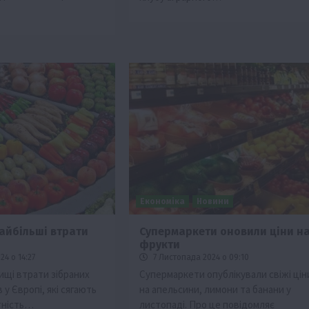
Економіка
Новини
найбільші втрати
Супермаркети оновили ціни н
фрукти
4 о 14:27
7 Листопада 2024 о 09:10
ищі втрати зібраних
Супермаркети опублікували свіжі цін
 у Європі, які сягають
на апельсини, лимони та банани у
тність…
листопаді. Про це повідомляє