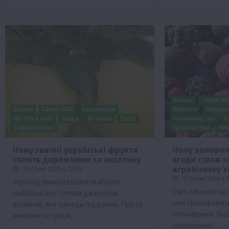
Бізнес
Галузі А
Бізнес
Галузі АПК
Економіка
Новини
Переро
Життя в селі
Люди
Новини
Події
Рослиництво
С
Садівництво
Суспільство
Тех
Чому звичні українські фрукти
Чому заморож
стають дорожчими за екзотику
ягоди стали 
агробізнесу У
25 Січня 2026 о 22:34
17 Січня 2026 о 
Українці звикли вважати яблука
Світ навколо нас
найбільш доступним джерелом
ним трансформу
вітамінів, яке завжди під рукою. Проте
споживання. Якщ
нинішня ситуація…
заморожені…