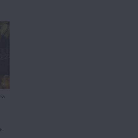
на
н.