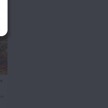
ли
али