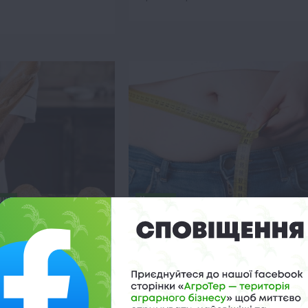
ини
Новини
міняться ціни на
В чому небезпека надлишково
 вироби
ваги
о 10:49
21 Травня 2025 о 21:57
ається стала тенденція
Надлишкова маса тіла та ожиріння
н на продукти
збільшують ризик розвитку серцево-
но з останніми
судинних захворювань, діабету II тип