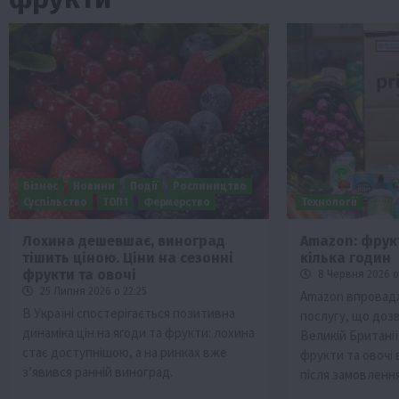
Бізнес
Новини
Події
Рослиництво
Суспільство
ТОП1
Фермерство
Технології
Лохина дешевшає, виноград
Amazon: фрукт
тішить ціною. Ціни на сезонні
кілька годин
ини
Події
Наука
Новини
Події
Регіони
ТОП1
Тур
фрукти та овочі
8 Червня 2026 о
Фермерство
Франківщина
25 Липня 2026 о 22:25
Amazon впровадж
В Україні спостерігається позитивна
послугу, що дозв
 млн грн від
У Карпатах виявили рідкісний гриб С
динаміка цін на ягоди та фрукти: лохина
Великій Британії
вухо
стає доступнішою, а на ринках вже
фрукти та овочі 
7 Серпня 2026 о 17:28
з’явився ранній виноград.
після замовлення