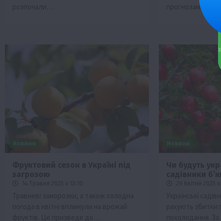
розпочали…
прогнозами,…
Новини
Новини
Фруктовий сезон в Україні під
Чи будуть укр
загрозою
садівники бʼю
14 Травня 2025 о 13:10
29 Квітня 2025 о
Травневі заморозки, а також холодна
Українські садів
погода в квітні вплинули на врожай
рахують збитки 
фруктів. Це призведе до…
похолодання. За