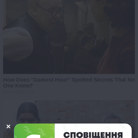
How Does "Darkest Hour" Spotted Secrets That No
One Knew?
BRAINBERRIES