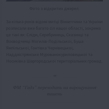
Фото з відкритих джерел.
За кілька років відомі митці Вінниччини та України
розписали вже багато сіл нашої області, зокрема
це такі як: Сліди, Серебринець, Сказинці та
Воєводченці Могилів-Подільської, Буша
Ямпільської, Гонтівка Чернівецької,
Наддністрянське Мурованокуриловецької та
Носиківка Шаргородської територіальних громад.
ФМ “Гадз” переходить на вирощування
вишень