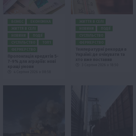
БІЗНЕС
ЕКОНОМІКА
ЖИТТЯ В СЕЛІ
ЖИТТЯ В СЕЛІ
НОВИНИ
ПОДІЇ
НОВИНИ
ПОДІЇ
СУСПІЛЬСТВО
СУСПІЛЬСТВО
ТОП1
ФЕРМЕРСТВО
Температурні рекорди в
ФЕРМЕРСТВО
Україні: де очікувати та
Пролонгація кредитів 5-
хто вже поставив
7-9% для аграріїв: нові
3 Серпня 2026 о 18:50
кращі умови
4 Серпня 2026 о 08:58