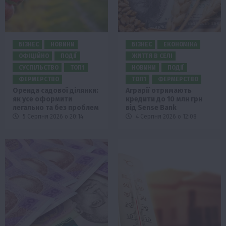
БІЗНЕС
НОВИНИ
БІЗНЕС
ЕКОНОМІКА
ОФІЦІЙНО
ПОДІЇ
ЖИТТЯ В СЕЛІ
СУСПІЛЬСТВО
ТОП1
НОВИНИ
ПОДІЇ
ФЕРМЕРСТВО
ТОП1
ФЕРМЕРСТВО
Оренда садової ділянки:
Аграрії отримають
як усе оформити
кредити до 10 млн грн
легально та без проблем
від Sense Bank
5 Серпня 2026 о 20:14
4 Серпня 2026 о 12:08