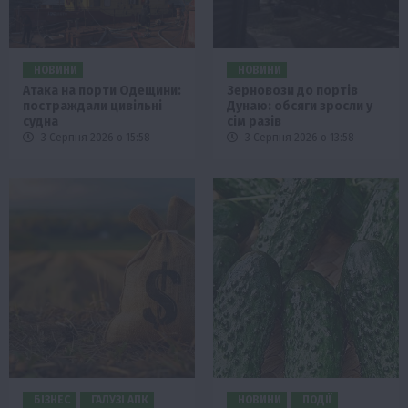
НОВИНИ
НОВИНИ
Атака на порти Одещини:
Зерновози до портів
постраждали цивільні
Дунаю: обсяги зросли у
судна
сім разів
3 Серпня 2026 о 15:58
3 Серпня 2026 о 13:58
БІЗНЕС
ГАЛУЗІ АПК
НОВИНИ
ПОДІЇ