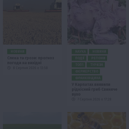
НОВИНИ
НАУКА
НОВИНИ
Спека та грози: прогноз
ПОДІЇ
РЕГІОНИ
погоди на вихідні
ТОП1
ТУРИЗМ
8 Серпня 2026 о 13:58
ФЕРМЕРСТВО
ФРАНКІВЩИНА
У Карпатах виявили
рідкісний гриб Свиняче
вухо
7 Серпня 2026 о 17:28