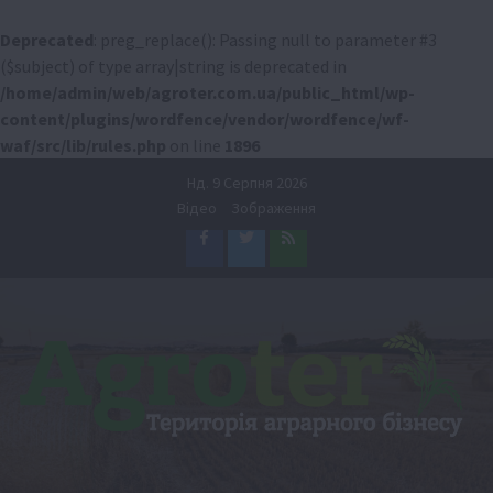
Deprecated
: preg_replace(): Passing null to parameter #3
($subject) of type array|string is deprecated in
/home/admin/web/agroter.com.ua/public_html/wp-
content/plugins/wordfence/vendor/wordfence/wf-
waf/src/lib/rules.php
on line
1896
Перейти
Нд. 9 Серпня 2026
до
Відео
Зображення
вмісту
Facebook
Twitter
Feed