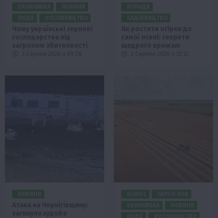
ЕКОНОМІКА
НОВИНИ
ПОРАДИ
ПОДІЇ
РОСЛИНИЦТВО
САДІВНИЦТВО
Чому українські зернові
Як ростити огірки до
господарства під
самої осені: секрети
загрозою збитковості
щедрого врожаю
3 Серпня 2026 о 09:28
2 Серпня 2026 о 12:13
НОВИНИ
БІЗНЕС
ГАЛУЗІ АПК
Атака на Чернігівщину:
ЕКОНОМІКА
НОВИНИ
загинула худоба
ПОДІЇ
РОСЛИНИЦТВО