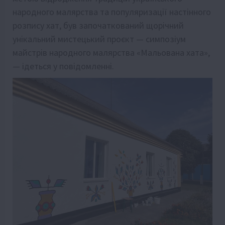
народного малярства та популяризації настінного
розпису хат, був започаткований щорічний
унікальний мистецький проєкт — симпозіум
майстрів народного малярства «Мальована хата»,
— ідеться у повідомленні.