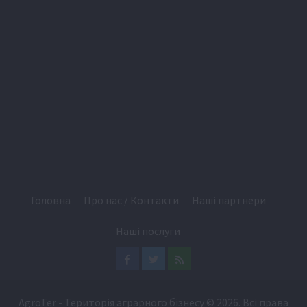
Головна
Про нас / Контакти
Наші партнери
Наші послуги
Facebook
Twitter
Feed
AgroTer - Територія аграрного бізнесу
© 2026. Всі права