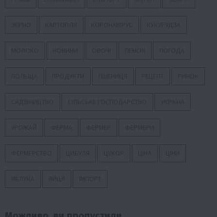
ЗЕРНО
КАРТОПЛЯ
КОРОНАВІРУС
КУКУРУДЗА
МОЛОКО
НОВИНИ
ОВОЧІ
ПЕНСІЯ
ПОГОДА
ПОЛЬЩА
ПРОДУКТИ
ПШЕНИЦЯ
РЕЦЕПТ
РИНОК
САДІВНИЦТВО
СІЛЬСЬКЕ ГОСПОДАРСТВО
УКРАЇНА
УРОЖАЙ
ФЕРМА
ФЕРМЕР
ФЕРМЕРИ
ФЕРМЕРСТВО
ЦИБУЛЯ
ЦУКОР
ЦІНА
ЦІНИ
ЯБЛУКА
ЯЙЦЯ
ІМПОРТ
Можливо, ви пропустили