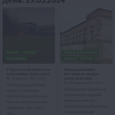
Новини
Регіони
Волинь
Економіка
Херсонщина
Новини
Регіони
У Херсонській області на
Фонд держмайна
полі загинув тракторист
виставив на аукціон
завод на Волині
29 Березня 2024 о 20:59
29 Березня 2024 о 20:21
На Херсонщині поблизу
На Волині виставлено на
одного з населених
приватизацію єдиний
пунктів Високопільської
майновий комплекс
громади на російські міні
Державного підприємства
підірвався тракторист.
«Нововолинський
Про…