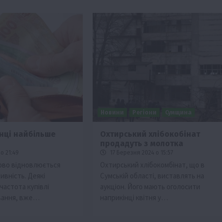
Новини
Регіони
Сумщина
їнці найбільше
Охтирський хлібокобінат
продадуть з молотка
Події
Наука
Новини
Події
Регіони
ТОП1
Туризм
о 21:49
17 Березня 2024 о 15:57
Фермерство
Франківщина
пово відновлюється
Охтирський хлібокомбінат, що в
ивність. Деякі
Сумській області, виставлять на
грн від
У Карпатах виявили рідкісний гриб Свиня
 частота купівлі
аукціон. Його мають оголосити
вухо
вання, вже…
наприкінці квітня у…
7 Серпня 2026 о 17:28