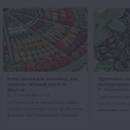
Новини
Новини
Вчені винайшли наклейку, яка
Туреччина ст
зберігає свіжими овочі та
експортером 
фрукти
17 Березня 2024 
17 Березня 2024 о 11:12
Туреччина встан
Ця технологія не змінює склад самого
кількості країн, 
продукту та використовує пребіотичну
клієнтами стали
формулу, яка стимулює ріст корисних…