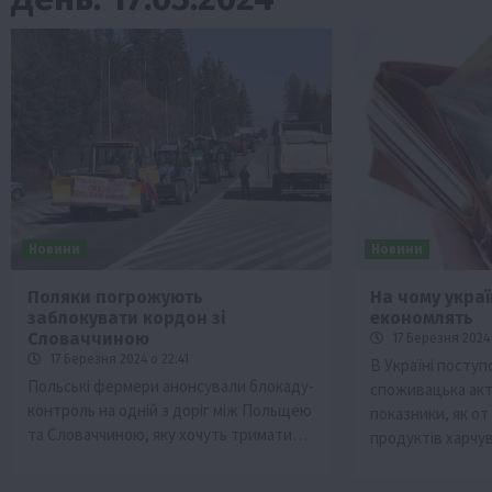
Новини
Новини
Поляки погрожують
На чому укра
заблокувати кордон зі
економлять
Бізнес
Економіка
Життя в селі
Новини
Словаччиною
17 Березня 2024 
ТОП1
Фермерство
17 Березня 2024 о 22:41
В Україні посту
Польські фермери анонсували блокаду-
споживацька акт
Аграрії отримають кредити до 10 млн 
контроль на одній з доріг між Польщею
показники, як от
Sense Bank
та Словаччиною, яку хочуть тримати…
продуктів харчу
4 Серпня 2026 о 12:08