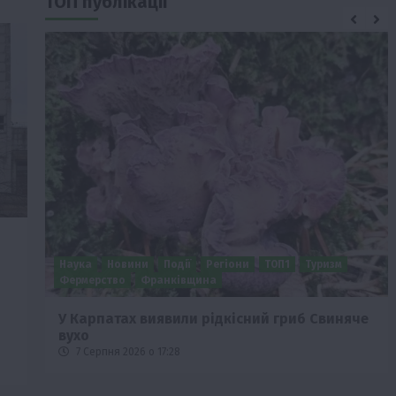
ТОП публікації
Бізнес
Новини
Поради
ТОП1
че
Як правильно підібрати розкидач добрив
залежно від площі поля та культур?
7 Серпня 2026 о 10:14