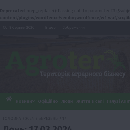
Deprecated
: preg_replace(): Passing null to parameter #3 ($subje
content/plugins/wordfence/vendor/wordfence/wf-waf/src/lib
Перейти
Сб. 8 Серпня 2026
Відео
Зображення
до
вмісту
Новини
Офіційно
Люди
Життя в селі
Галузі АПК
ГОЛОВНА
2024
БЕРЕЗЕНЬ
17
День:
17.03.2024