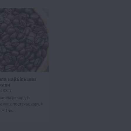
ала найбільшим
кави
о 09:12
овила рекорд із
до яких постачає каву. Її
 аж 146…