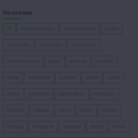
Позначки
ЄС
АГРАРНИЙ РИНОК
АГРАРНІ НОВИНИ
АГРАРІЇ
АГРОБІЗНЕС
АГРОРИНОК
АГРОСЕКТОР
АГРОТЕХНОЛОГІЇ
БІЗНЕС
ВРОЖАЙ
ГОЛОВНЕ
ГРОШІ
ЕКОНОМІКА
ЕКСПОРТ
ЗАКОН
ЗЕМЛЯ
ЗЕРНО
КАРТОПЛЯ
КОРОНАВІРУС
КУКУРУДЗА
МОЛОКО
НОВИНИ
ОВОЧІ
ПЕНСІЯ
ПОГОДА
ПОЛЬЩА
ПРОДУКТИ
ПШЕНИЦЯ
РЕЦЕПТ
РИНОК