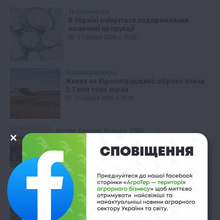
Твариництво
В Україні очікується подорожчання
молочної продукції
7 Серпня 2026 о 10:58
Кіровоградщина
Жнива на Кіровоградщині: зібрано понад
2,3 млн тонн зерна
7 Серпня 2026 о 10:28
Бізнес
Новини
Поради
ТОП1
Як правильно підібрати розкидач добрив
залежно від площі поля та культур?
7 Серпня 2026 о 10:14
Економіка
Ціна пшениці на тендері в Алжирі
зросла
7 Серпня 2026 о 09:58