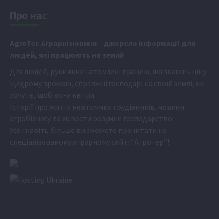
Про нас
Аgr
oTer. Аграрні новини
– джерело інформації для
людей, які працюють на землі!
Для людей, руки яких натомлені працею, які знають ціну
щедрому врожаю, справжні господарі на своїй землі, які
хочуть, щоб вона квітла.
Історії про життя невтомних трудівників, новини
агробізнесу та як вести розумне господарство.
Усе і навіть більше ви зможете прочитати на
спеціалізованому аграрному сайті
“Агротер”
!