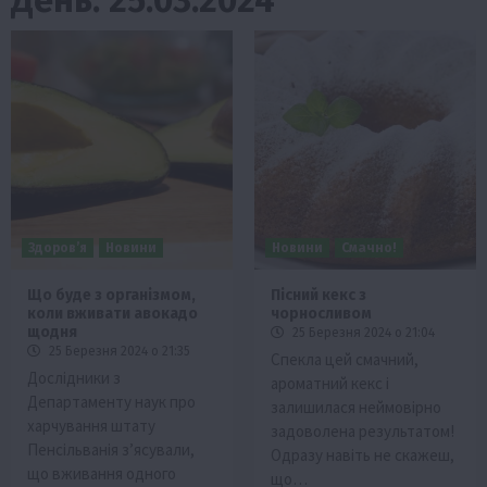
Здоров’я
Новини
Новини
Смачно!
Що буде з організмом,
Пісний кекс з
коли вживати авокадо
чорносливом
щодня
25 Березня 2024 о 21:04
25 Березня 2024 о 21:35
Спекла цей смачний,
Дослідники з
ароматний кекс і
Департаменту наук про
залишилася неймовірно
харчування штату
задоволена результатом!
Пенсільванія з’ясували,
Одразу навіть не скажеш,
що вживання одного
що…