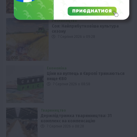
Рослиництво
Соя: Найприбутковіша культура
сезону
7 Серпня 2026 о 09:28
Економіка
Ціни на вуглець в Європі тримаються
вище €80
7 Серпня 2026 о 08:58
Твариництво
Держпідтримка тваринництва: 31
комплекс на компенсацію
7 Серпня 2026 о 08:28