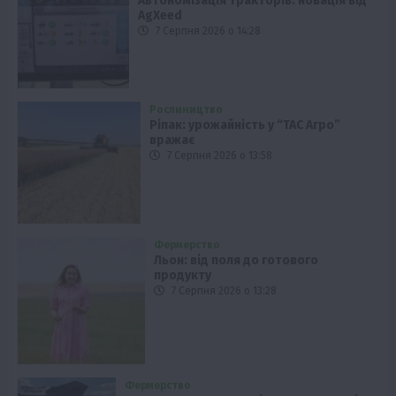
Автономізація тракторів: новація від
AgXeed
7 Серпня 2026 о 14:28
Рослиництво
Ріпак: урожайність у “ТАС Агро”
вражає
7 Серпня 2026 о 13:58
Фермерство
Льон: від поля до готового
продукту
7 Серпня 2026 о 13:28
Фермерство