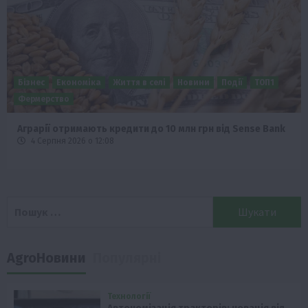
Бізнес
Економіка
Життя в селі
Новини
Події
ТОП1
Фермерство
Аграрії отримають кредити до 10 млн грн від Sense Bank
4 Серпня 2026 о 12:08
Пошук:
AgroНовини
Популярні
Технології