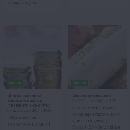
авокадо на день…
Новини
Новини
Ціни на пальне та
Сало подешевшало
алкоголь можуть
25 Березня 2024 о 18:37
підвищити вже влітку
У великих українських
25 Березня 2024 о 20:07
супермаркетах змінилися
Кабмін ухвалив
ціни на продукти у
законопроєкт, яким з 1
березні. Ближче до кінця