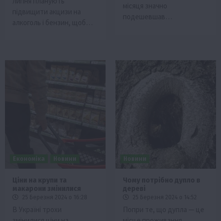
липня планують
місяця значно
підвищити акцизи на
подешевшав…
алкоголь і бензин, щоб…
Економіка
Новини
Новини
Ціни на крупи та
Чому потрібно дупло в
макарони змінилися
дереві
25 Березня 2024 о 16:28
25 Березня 2024 о 14:52
В Україні трохи
Попри те, що дупла — це
змінилися ціни на
місце проживання