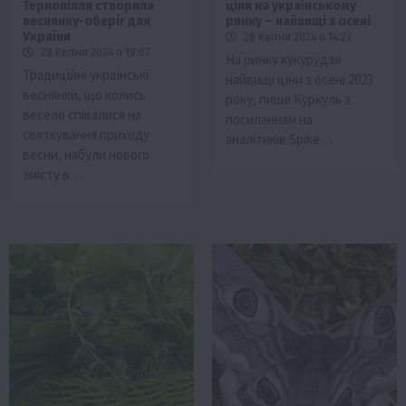
Тернопілля створила
ціни на українському
веснянку-оберіг для
ринку – найвищі з осені
України
28 Квітня 2024 о 14:23
28 Квітня 2024 о 19:07
На ринку кукурудзи
Традиційні українські
найвищі ціни з осені 2023
веснянки, що колись
року, пише Куркуль з
весело співалися на
посиланням на
святкування приходу
аналітиків Spike…
весни, набули нового
змісту в…