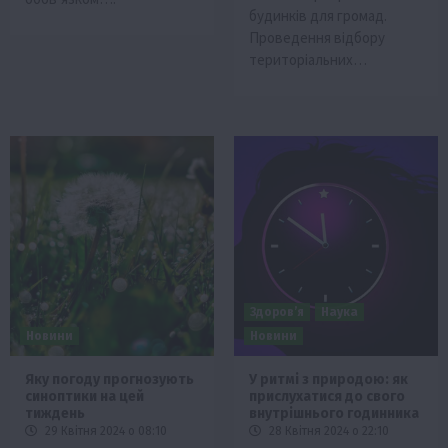
будинків для громад.
Проведення відбору
територіальних…
Здоров’я
Наука
Новини
Новини
Яку погоду прогнозують
У ритмі з природою: як
синоптики на цей
прислухатися до свого
тиждень
внутрішнього годинника
29 Квітня 2024 о 08:10
28 Квітня 2024 о 22:10