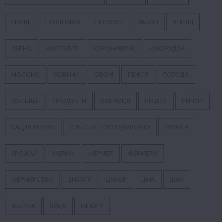
ГРОШІ
ЕКОНОМІКА
ЕКСПОРТ
ЗАКОН
ЗЕМЛЯ
ЗЕРНО
КАРТОПЛЯ
КОРОНАВІРУС
КУКУРУДЗА
МОЛОКО
НОВИНИ
ОВОЧІ
ПЕНСІЯ
ПОГОДА
ПОЛЬЩА
ПРОДУКТИ
ПШЕНИЦЯ
РЕЦЕПТ
РИНОК
САДІВНИЦТВО
СІЛЬСЬКЕ ГОСПОДАРСТВО
УКРАЇНА
УРОЖАЙ
ФЕРМА
ФЕРМЕР
ФЕРМЕРИ
ФЕРМЕРСТВО
ЦИБУЛЯ
ЦУКОР
ЦІНА
ЦІНИ
ЯБЛУКА
ЯЙЦЯ
ІМПОРТ