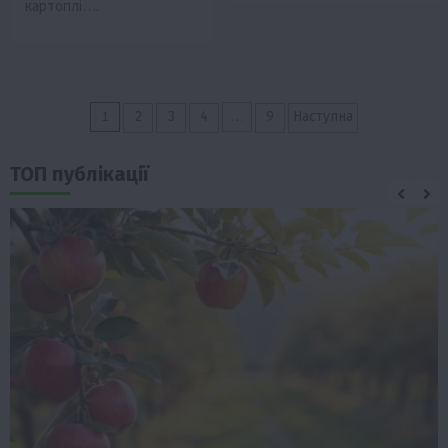
картоплі….
Пагінація
1
…
2
3
4
9
Наступна
записів
ТОП публікації