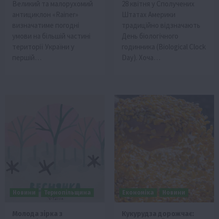
Великий та малорухомий
28 квітня у Сполучених
антициклон «Rainer»
Штатах Америки
визначатиме погодні
традиційно відзначають
умови на більшій частині
День біологічного
території України у
годинника (Biological Clock
першій…
Day). Хоча…
Новини
Тернопільщина
Економіка
Новини
Молода зірка з
Кукурудза дорожчає: