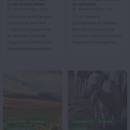
стане неможливим
на субсидію
30 Квітня 2024 о 12:13
30 Квітня 2024 о 11:07
Українцям доведеться
З 1-го травня в
довше працювати в
Державному аграрному
старості й залишатися
реєстрі розпочнеться
активними, оскільки
подання заявок на окрему
людського капіталу для
бюджетну субсидію на…
відновлення економіки…
Галузі АПК
Новини
Закарпаття
Новини
Рослиництво
Регіони