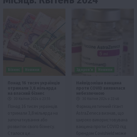
Бізнес
Новини
Здоров’я
Новини
Понад 16 тисяч українців
Найвідоміша вакцина
отримали 3,8 мільярда
проти COVID виявилася
на власний бізнес
небезпечною
30 Квітня 2024 о 23:55
30 Квітня 2024 о 22:46
Понад 16 тисяч українців
Фармацевтичний гігант
отримали 3,8 мільярда на
AstraZeneca визнав, що
започаткування або
широко використовувана
розвиток свого бізнесу.
вакцина проти COVID під
Сталося це…
брендом Covishield може