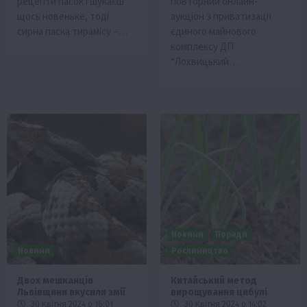
рецепти пасок і шукаєш
повторний онлайн-
щось новеньке, тоді
аукціон з приватизації
сирна паска тирамісу –…
єдиного майнового
комплексу ДП
“Лохвицький…
Новини
Поради
Новини
Рослиництво
Двох мешканців
Китайський метод
Львівщини вкусили змії
вирощування цибулі
30 Квітня 2024 о 16:01
30 Квітня 2024 о 14:02