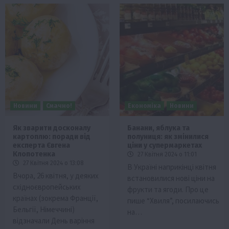
Новини
Смачно!
Економіка
Новини
Як зварити досконалу
Банани, яблука та
картоплю: поради від
полуниця: як змінилися
експерта Євгена
ціни у супермаркетах
Клопотенка
27 Квітня 2024 о 11:01
27 Квітня 2024 о 13:08
В Україні наприкінці квітня
Вчора, 26 квітня, у деяких
встановилися нові ціни на
східноєвропейських
фрукти та ягоди. Про це
країнах (зокрема Франції,
пише “Хвиля”, посилаючись
Бельгії, Німеччині)
на…
відзначали День варіння