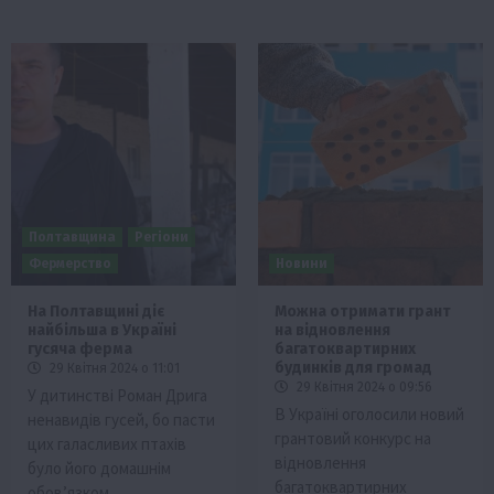
Полтавщина
Регіони
Фермерство
Новини
На Полтавщині діє
Можна отримати грант
найбільша в Україні
на відновлення
гусяча ферма
багатоквартирних
будинків для громад
29 Квітня 2024 о 11:01
29 Квітня 2024 о 09:56
У дитинстві Роман Дрига
В Україні оголосили новий
ненавидів гусей, бо пасти
грантовий конкурс на
цих галасливих птахів
відновлення
було його домашнім
багатоквартирних
обов’язком….