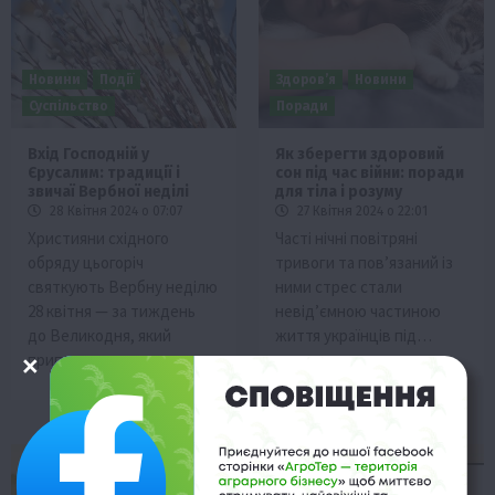
Новини
Події
Здоров’я
Новини
Суспільство
Поради
Вхід Господній у
Як зберегти здоровий
Єрусалим: традиції і
сон під час війни: поради
звичаї Вербної неділі
для тіла і розуму
28 Квітня 2024 о 07:07
27 Квітня 2024 о 22:01
Християни східного
Часті нічні повітряні
обряду цьогоріч
тривоги та пов’язаний із
святкують Вербну неділю
ними стрес стали
28 квітня — за тиждень
невід’ємною частиною
до Великодня, який
життя українців під…
припадає на…