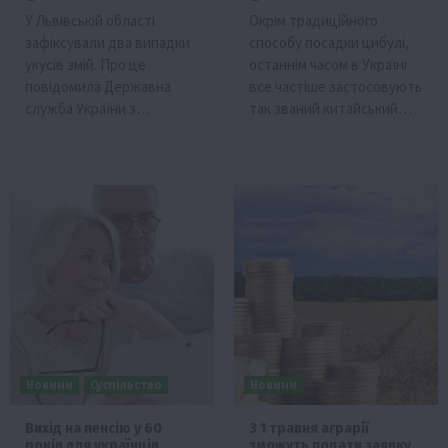
У Львівській області
Окрім традиційного
зафіксували два випадки
способу посадки цибулі,
укусів змій. Про це
останнім часом в Україні
повідомила Державна
все частіше застосовують
служба України з…
так званий китайський…
Новини
Суспільство
Новини
Вихід на пенсію у 60
З 1 травня аграрії
років для українців
зможуть подати заявку