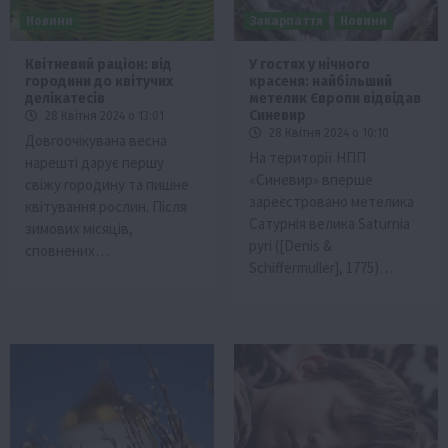
Новини
Закарпаття
Новини
Квітневий раціон: від
У гостях у нічного
городини до квітучих
красеня: найбільший
делікатесів
метелик Європи відвідав
Синевир
28 Квітня 2024 о 13:01
28 Квітня 2024 о 10:10
Довгоочікувана весна
На території НПП
нарешті дарує першу
«Синевир» вперше
свіжу городину та пишне
зареєстровано метелика
квітування рослин. Після
Сатурнія велика Saturnia
зимових місяців,
pyri ([Denis &
сповнених…
Schiffermuller], 1775)….