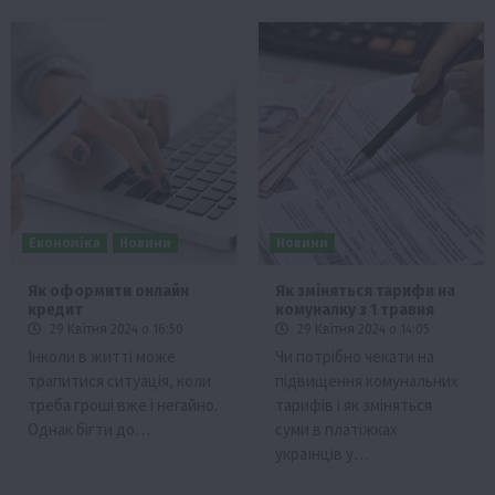
Економіка
Новини
Новини
Як оформити онлайн
Як зміняться тарифи на
кредит
комуналку з 1 травня
29 Квітня 2024 о 16:50
29 Квітня 2024 о 14:05
Інколи в житті може
Чи потрібно чекати на
трапитися ситуація, коли
підвищення комунальних
треба гроші вже і негайно.
тарифів і як зміняться
Однак бігти до…
суми в платіжках
українців у…