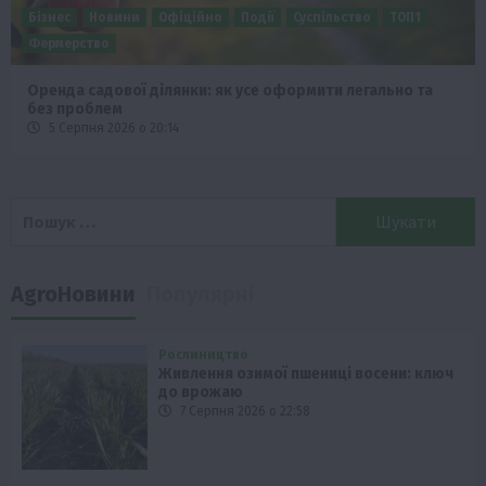
Бізнес
Новини
Офіційно
Події
Суспільство
ТОП1
Фермерство
Оренда садової ділянки: як усе оформити легально та
без проблем
5 Серпня 2026 о 20:14
Пошук:
AgroНовини
Популярні
Рослиництво
Живлення озимої пшениці восени: ключ
до врожаю
7 Серпня 2026 о 22:58