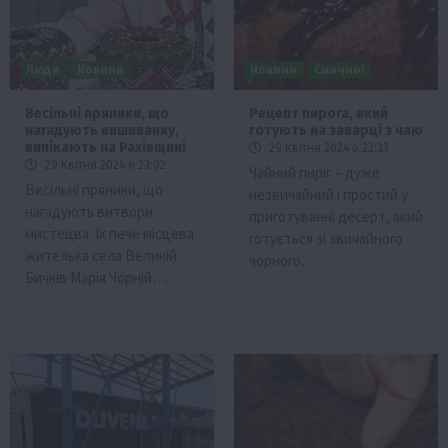
Люди
Новини
Новини
Смачно!
Весільні пряники, що
Рецепт пирога, який
нагадують вишиванку,
готують на заварці з чаю
випікають на Рахівщині
29 Квітня 2024 о 22:33
29 Квітня 2024 о 23:02
Чайний пиріг – дуже
Весільні пряники, що
незвичайний і простий у
нагадують витвори
приготуванні десерт, який
мистецва. Їх пече місцева
готується зі звичайного
жителька села Великій
чорного…
Бичків Марія Чорній….