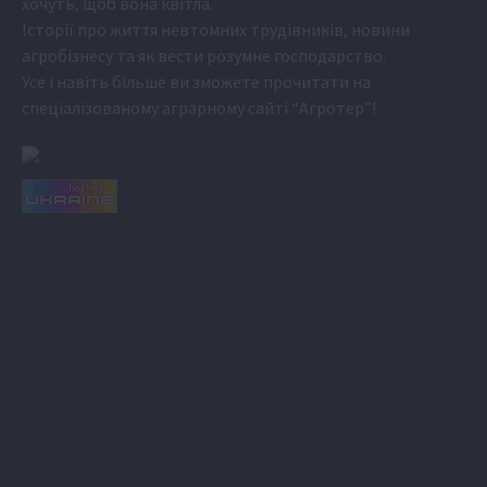
хочуть, щоб вона квітла.
Історії про життя невтомних трудівників, новини
агробізнесу та як вести розумне господарство.
Усе і навіть більше ви зможете прочитати на
спеціалізованому аграрному сайті
“Агротер”
!