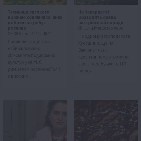
Таємниця високого
На Закарпатті
врожаю соняшника: яких
розводять овець
добрив потребує
австрійської породи
рослина
30 Квітня 2024 о 08:38
30 Квітня 2024 о 10:14
На одному з господарств
Соняшник є однією з
Хустщини, що на
найважливіших
Закарпатті, на
сільськогосподарських
карантинному утриманні
культур у світі. Є
зараз перебувають 110
джерелом рослинної олії
овець…
з високим…