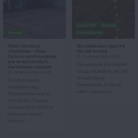
Галузі АПК
Новини
Новини
Рослиництво
Пункт пропуску
Що найкраще садити в
«Гребенне – Рава-
Чистий четвер
Руська» розблокували,
29 Квітня 2024 о 17:45
але не пускатимуть
Гарним днем для садіння
вантажівки з зерном
городу вважають Чистий
29 Квітня 2024 о 20:15
четвер перед
За інформацією,
Великоднем. В народі
отриманою від
навіть приказка є:…
Прикордонної варти
Республіки Польща,
сьогодні після 10:00 (за
київським часом)
польські…