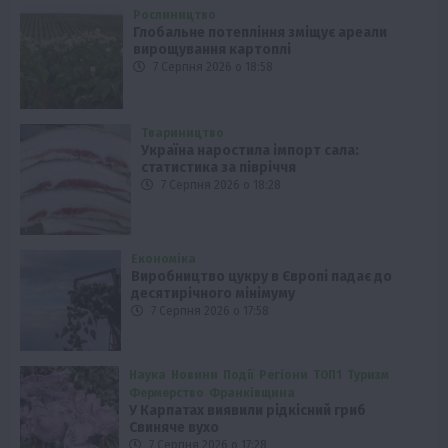
Рослиництво
Глобальне потепління зміщує ареали
вирощування картоплі
7 Серпня 2026 о 18:58
Твариництво
Україна наростила імпорт сала:
статистика за півріччя
7 Серпня 2026 о 18:28
Економіка
Виробництво цукру в Європі падає до
десятирічного мінімуму
7 Серпня 2026 о 17:58
Наука
Новини
Події
Регіони
ТОП1
Туризм
Фермерство
Франківщина
У Карпатах виявили рідкісний гриб
Свиняче вухо
7 Серпня 2026 о 17:28