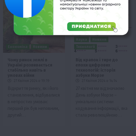
Наука
Новини
Економіка
Новини
Технології
Чому ринок землі в
Від крапок і тире до
Україні розвивається
епохи цифрових
стабільно навіть в
технологій: історія
умовах війни
азбуки Морзе
27 Квітня 2024 о 19:19
27 Квітня 2024 о 14:14
Відкриття ринку, як і його
27 квітня ми відзначаємо
становлення, відбувалися
День азбуки Морзе –
в непростих умовах:
унікальної системи
перший рік був неповним,
кодування інформації, яка
другий…
стала революційною…