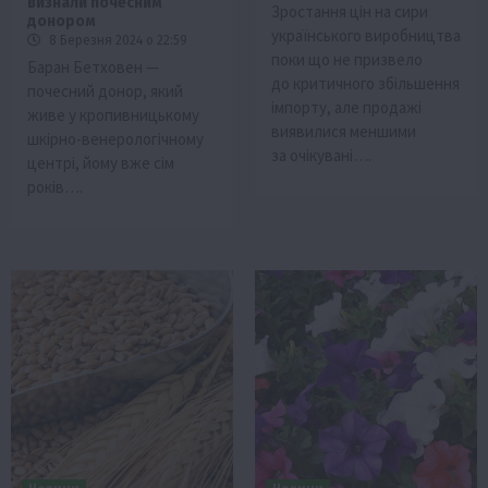
визнали почесним
Зростання цін на сири
донором
українського виробництва
8 Березня 2024 о 22:59
поки що не призвело
Баран Бетховен —
до критичного збільшення
почесний донор, який
імпорту, але продажі
живе у кропивницькому
виявилися меншими
шкірно-венерологічному
за очікувані….
центрі, йому вже сім
років….