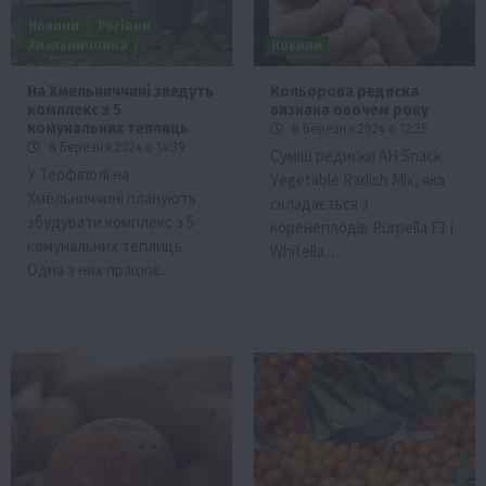
Новини
Регіони
Хмельниччина
Новини
На Хмельниччині зведуть
Кольорова редиска
комплекс з 5
визнана овочем року
комунальних теплиць
8 Березня 2024 о 12:35
8 Березня 2024 о 14:39
Суміш редиски AH Snack
У Теофіполі на
Vegetable Radish Mix, яка
Хмельниччині планують
складається з
збудувати комплекс з 5
коренеплодів Purpella F1 і
комунальних теплиць.
Whitella…
Одна з них працює…