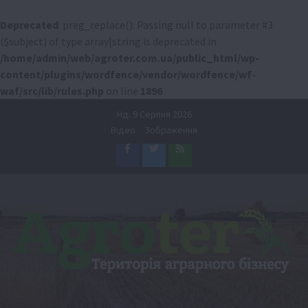
Deprecated
: preg_replace(): Passing null to parameter #3
($subject) of type array|string is deprecated in
/home/admin/web/agroter.com.ua/public_html/wp-
content/plugins/wordfence/vendor/wordfence/wf-
waf/src/lib/rules.php
on line
1896
Перейти
Нд. 9 Серпня 2026
до
Відео
Зображення
вмісту
Facebook
Twitter
Feed