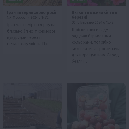
Новини
Новини
Іран поверне зерно росії
Які квіти можна сіяти в
березні
8 Березня 2024 о 17:32
8 Березня 2024 о 15:42
Іран має намір повернути
Щоб квітник в саду
близько 3 тис. т кормової
радував барвистими
кукурудзи через її
кольорами, потрібно
неналежну якість. Про…
визначитися з рослинами
для вирощування. Серед
безлічі…