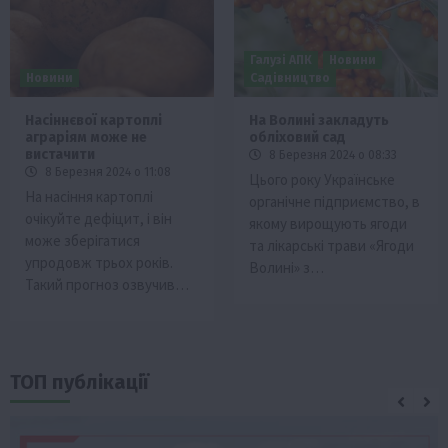
Галузі АПК
Новини
Новини
Садівництво
Насіннєвої картоплі
На Волині закладуть
аграріям може не
обліховий сад
вистачити
8 Березня 2024 о 08:33
8 Березня 2024 о 11:08
Цього року Українське
На насіння картоплі
органічне підприємство, в
очікуйте дефіцит, і він
якому вирощують ягоди
може зберігатися
та лікарські трави «Ягоди
упродовж трьох років.
Волині» з…
Такий прогноз озвучив…
ТОП публікації