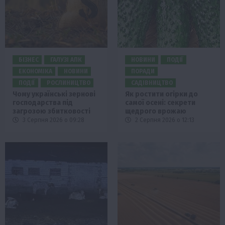
БІЗНЕС
ГАЛУЗІ АПК
НОВИНИ
ПОДІЇ
ЕКОНОМІКА
НОВИНИ
ПОРАДИ
ПОДІЇ
РОСЛИНИЦТВО
САДІВНИЦТВО
Чому українські зернові
Як ростити огірки до
господарства під
самої осені: секрети
загрозою збитковості
щедрого врожаю
3 Серпня 2026 о 09:28
2 Серпня 2026 о 12:13