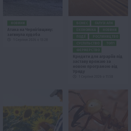
НОВИНИ
БІЗНЕС
ГАЛУЗІ АПК
Атака на Чернігівщину:
ЕКОНОМІКА
НОВИНИ
загинула худоба
ПОДІЇ
РОСЛИНИЦТВО
1 Серпня 2026 о 13:28
СУСПІЛЬСТВО
ТОП1
ФЕРМЕРСТВО
Кредити для аграріїв під
заставу врожаю за
новою програмою від
Уряду
1 Серпня 2026 о 11:58