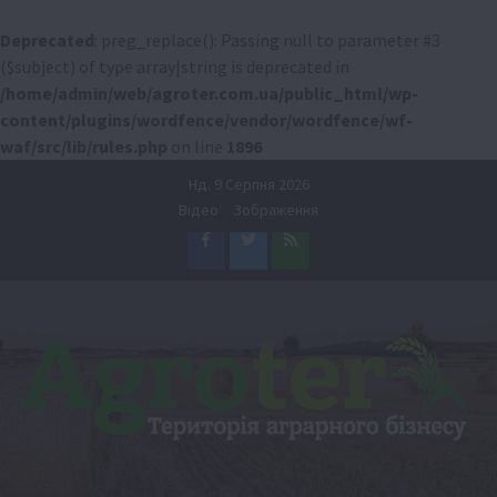
Deprecated
: preg_replace(): Passing null to parameter #3
($subject) of type array|string is deprecated in
/home/admin/web/agroter.com.ua/public_html/wp-
content/plugins/wordfence/vendor/wordfence/wf-
waf/src/lib/rules.php
on line
1896
Перейти
Нд. 9 Серпня 2026
до
Відео
Зображення
вмісту
Facebook
Twitter
Feed