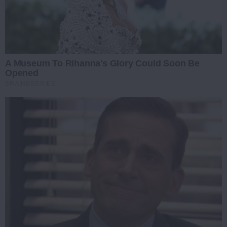
A Museum To Rihanna's Glory Could Soon Be
Opened
BRAINBERRIES