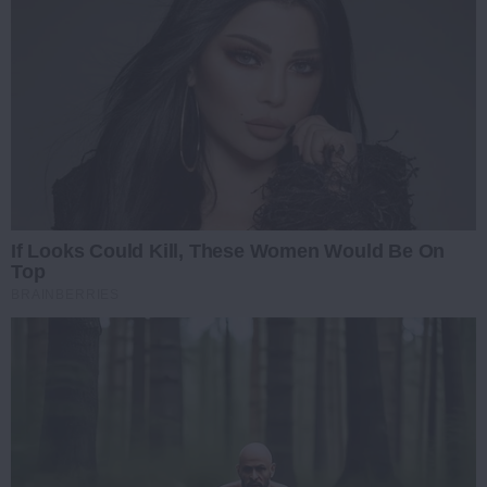
If Looks Could Kill, These Women Would Be On
Top
BRAINBERRIES