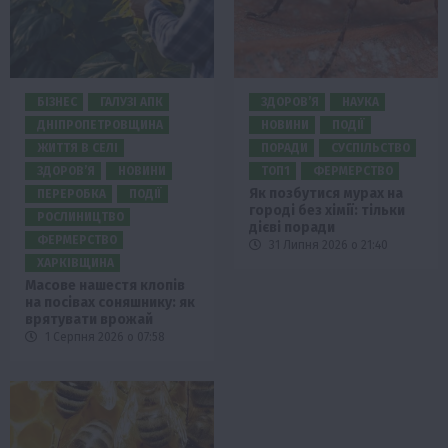
БІЗНЕС
ГАЛУЗІ АПК
ЗДОРОВ’Я
НАУКА
ДНІПРОПЕТРОВЩИНА
НОВИНИ
ПОДІЇ
ЖИТТЯ В СЕЛІ
ПОРАДИ
СУСПІЛЬСТВО
ЗДОРОВ’Я
НОВИНИ
ТОП1
ФЕРМЕРСТВО
Як позбутися мурах на
ПЕРЕРОБКА
ПОДІЇ
городі без хімії: тільки
РОСЛИНИЦТВО
дієві поради
ФЕРМЕРСТВО
31 Липня 2026 о 21:40
ХАРКІВЩИНА
Масове нашестя клопів
на посівах соняшнику: як
врятувати врожай
1 Серпня 2026 о 07:58