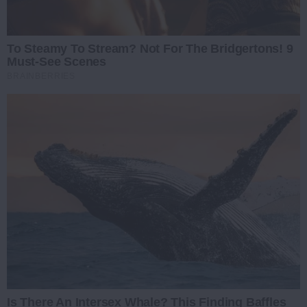
To Steamy To Stream? Not For The Bridgertons! 9
Must-See Scenes
BRAINBERRIES
Is There An Intersex Whale? This Finding Baffles