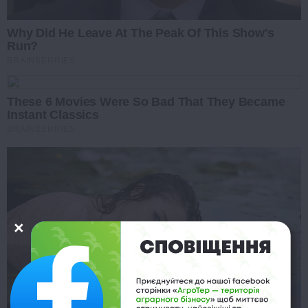
Why Did He Leave At The Peak Of This Show's
Run?
BRAINBERRIES
These 6 Movies Were So Bad That They Became
Instant Classics
BRAINBERRIES