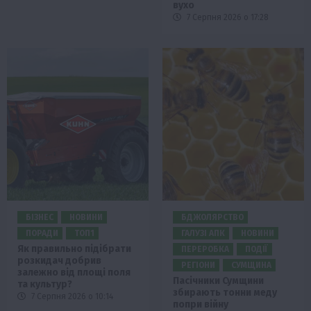
вухо
7 Серпня 2026 о 17:28
БІЗНЕС
НОВИНИ
БДЖОЛЯРСТВО
ПОРАДИ
ТОП1
ГАЛУЗІ АПК
НОВИНИ
Як правильно підібрати
ПЕРЕРОБКА
ПОДІЇ
розкидач добрив
РЕГІОНИ
СУМЩИНА
залежно від площі поля
Пасічники Сумщини
та культур?
збирають тонни меду
7 Серпня 2026 о 10:14
попри війну