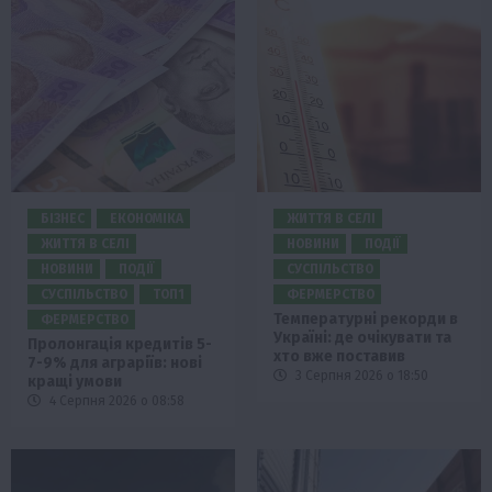
БІЗНЕС
ЕКОНОМІКА
ЖИТТЯ В СЕЛІ
ЖИТТЯ В СЕЛІ
НОВИНИ
ПОДІЇ
НОВИНИ
ПОДІЇ
СУСПІЛЬСТВО
СУСПІЛЬСТВО
ТОП1
ФЕРМЕРСТВО
Температурні рекорди в
ФЕРМЕРСТВО
Україні: де очікувати та
Пролонгація кредитів 5-
хто вже поставив
7-9% для аграріїв: нові
3 Серпня 2026 о 18:50
кращі умови
4 Серпня 2026 о 08:58