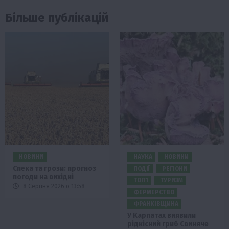
Більше публікацій
НОВИНИ
НАУКА
НОВИНИ
Спека та грози: прогноз
ПОДІЇ
РЕГІОНИ
погоди на вихідні
ТОП1
ТУРИЗМ
8 Серпня 2026 о 13:58
ФЕРМЕРСТВО
ФРАНКІВЩИНА
У Карпатах виявили
рідкісний гриб Свиняче