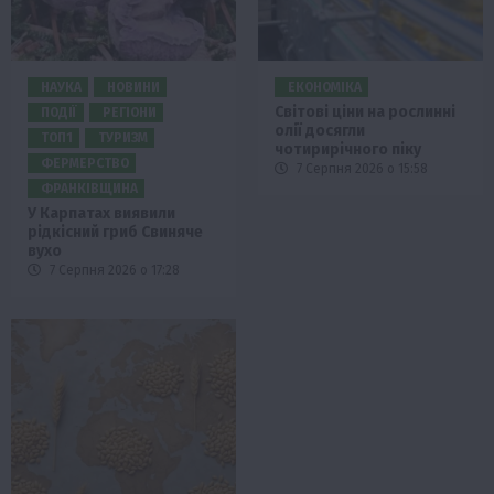
НАУКА
НОВИНИ
ЕКОНОМІКА
Світові ціни на рослинні
ПОДІЇ
РЕГІОНИ
олії досягли
ТОП1
ТУРИЗМ
чотирирічного піку
ФЕРМЕРСТВО
7 Серпня 2026 о 15:58
ФРАНКІВЩИНА
У Карпатах виявили
рідкісний гриб Свиняче
вухо
7 Серпня 2026 о 17:28