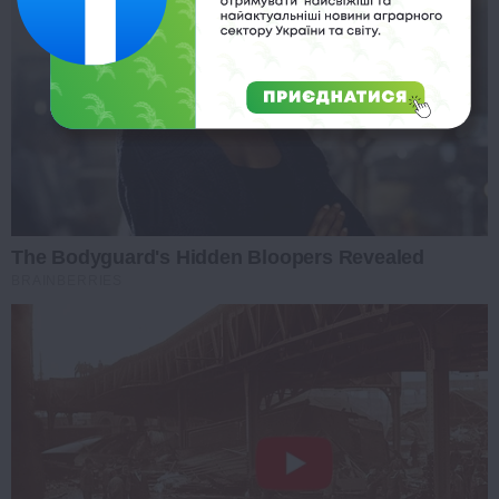
The Bodyguard's Hidden Bloopers Revealed
BRAINBERRIES