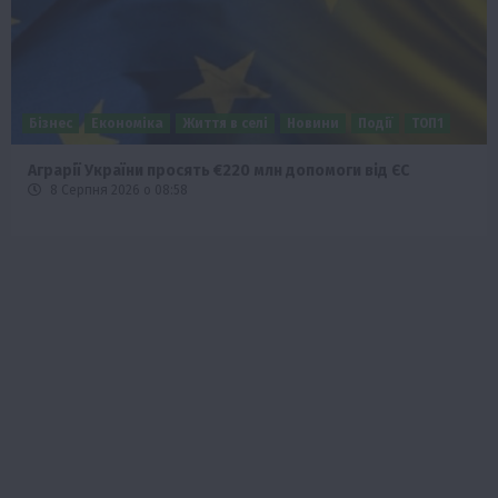
Наука
Новини
Події
Регіони
ТОП1
Туризм
Фермерство
Франківщина
У Карпатах виявили рідкісний гриб Свиняче вухо
7 Серпня 2026 о 17:28