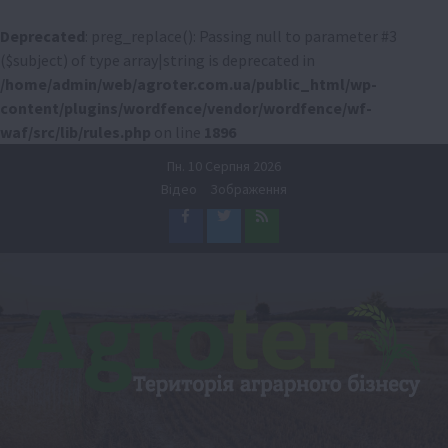
Deprecated
: preg_replace(): Passing null to parameter #3
($subject) of type array|string is deprecated in
/home/admin/web/agroter.com.ua/public_html/wp-
content/plugins/wordfence/vendor/wordfence/wf-
waf/src/lib/rules.php
on line
1896
Перейти
Пн. 10 Серпня 2026
до
Відео
Зображення
вмісту
Facebook
Twitter
Feed