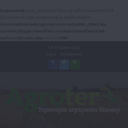
Deprecated
: preg_replace(): Passing null to parameter #3
($subject) of type array|string is deprecated in
/home/admin/web/agroter.com.ua/public_html/wp-
content/plugins/wordfence/vendor/wordfence/wf-
waf/src/lib/rules.php
on line
1896
Перейти
Сб. 8 Серпня 2026
до
Відео
Зображення
вмісту
Facebook
Twitter
Feed