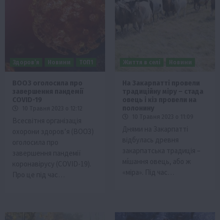
Здоров’я
Новини
ТОП1
Життя в селі
Новини
ВООЗ оголосила про
На Закарпатті провели
завершення пандемії
традиційну міру – стада
COVID-19
овець і кіз провели на
полонину
10 Травня 2023 о 12:12
10 Травня 2023 о 11:09
Всесвітня організація
Днями на Закарпатті
охорони здоров’я (ВООЗ)
відбулась древня
оголосила про
закарпатська традиція –
завершення пандемії
мíшання овець, або ж
коронавірусу (COVID-19).
«міра». Під час…
Про це під час…