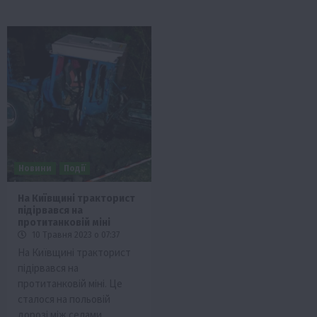
Новини
Події
На Київщині тракторист
підірвався на
протитанковій міні
10 Травня 2023 о 07:37
На Київщині тракторист
підірвався на
протитанковій міні. Це
сталося на польовій
дорозі між селами