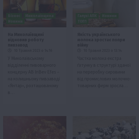
Бізнес
Миколаївщина
Галузі АПК
Новини
Новини
ТОП1
На Миколаївщині
Якість українського
відновив роботу
молока зростає попри
пивзавод
війну
10 Травня 2023 о 14:16
10 Травня 2023 о 13:14
У Миколаївському
Частка молока екстра
відділенні пивоварного
ґатунку в структурі зданої
концерну AB InBev Efes –
на переробку сировини
на колишньому пивзаводі
від промислових молочно-
«Янтар», розташованому
товарних ферм зросла…
в…