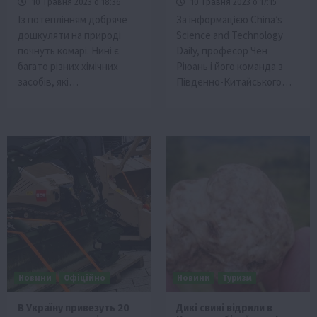
10 Травня 2023 о 18:36
10 Травня 2023 о 17:15
Із потеплінням добряче
За інформацією China’s
дошкуляти на природі
Science and Technology
почнуть комарі. Нині є
Daily, професор Чен
багато різних хімічних
Ріюань і його команда з
засобів, які…
Південно-Китайського…
Новини
Офіційно
Новини
Туризм
В Україну привезуть 20
Дикі свині відрили в