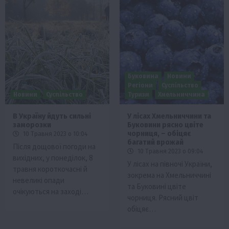
Буковина
Новини
Регіони
Суспільство
Новини
Суспільство
Туризм
Хмельниччина
В Україну йдуть сильні
У лісах Хмельниччини та
заморозки
Буковини рясно цвіте
чорниця, – обіцяє
10 Травня 2023 о 10:04
багатий врожай
Після дощової погоди на
10 Травня 2023 о 09:04
вихідних, у понеділок, 8
У лісах на півночі України,
травня короткочасні й
зокрема на Хмельниччині
невеликі опади
та Буковині цвіте
очікуються на заході…
чорниця. Рясний цвіт
обіцяє…