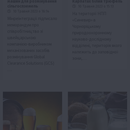
машин для розмінування
Карпатах білий трюфель
сільгоспземель
10 Травня 2023 о 15:13
10 Травня 2023 о 16:14
На території НПП
Мінреінтеграції підписало
«Синевир» в
меморандум про
Чорноріцькому
співробітництво зі
природоохоронному
швейцарською
науково-дослідному
компанією-виробником
відділені, територія якого
механізованих засобів
належить до заповідної
розмінування Global
зони,…
Сlearance Solutions (GCS)
….