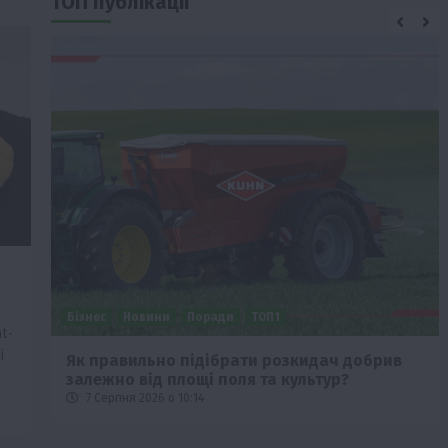
ТОП публікації
Бізнес
Новини
Поради
ТОП1
t-
і
че
Як правильно підібрати розкидач добрив
залежно від площі поля та культур?
7 Серпня 2026 о 10:14