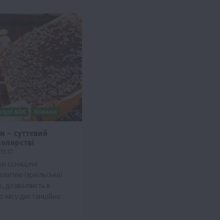
алузі АПК
Новини
и – суттєвий
жолярстві
13:32
ики оснащені
логією ізраїльської
o, дозволяють в
о часу дистанційно