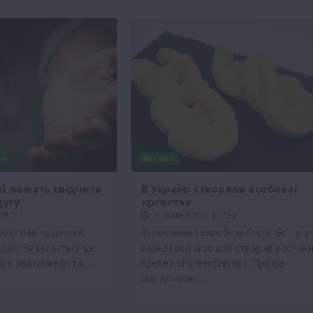
ни
Новини
ні можуть свідчити
В Україні створили особливі
дугу
креветки
Події
Наука
Новини
Події
Регіони
ТОП1
Туризм
19:13
7 Травня 2023 о 17:38
Фермерство
Франківщина
то пітніють долоні,
Вітчизняний виробник Green Go – plan
ково. Виявляється це
based food products створив рослинн
грн від
У Карпатах виявили рідкісний гриб Свиня
ма, яка може бути…
креветки GreenShrimps. Про це
вухо
повідомили…
7 Серпня 2026 о 17:28