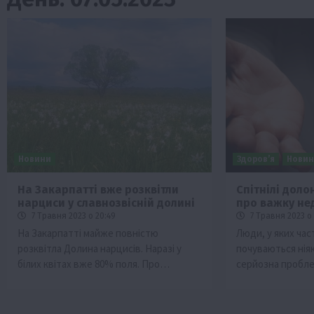
Новини
Здоров’я
Нови
На Закарпатті вже розквітли
Спітнілі доло
нарциси у славнозвісній долині
про важку не
Бізнес
Економіка
Життя в селі
Новини
7 Травня 2023 о 20:49
7 Травня 2023 о 
ТОП1
Фермерство
На Закарпатті майже повністю
Люди, у яких час
розквітла Долина нарцисів. Наразі у
почуваються нія
Аграрії отримають кредити до 10 млн 
білих квітах вже 80% поля. Про…
серйозна пробле
Sense Bank
4 Серпня 2026 о 12:08