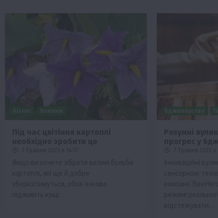
Бізнес
Новини
Бджолярство
Г
Під час цвітіння картоплі
Розумні вулик
необхідно зробити це
прогрес у бд
7 Травня 2023 о 14:17
7 Травня 2023 о 
Якщо ви хочете зібрати великі бульби
Інноваційні вул
картоплі, які ще й добре
сенсорною техно
зберігатимуться, обов’язково
компанії BeeHer
підживіть кущі…
режимі реальног
відстежувати…