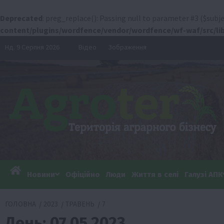
Deprecated
: preg_replace(): Passing null to parameter #3 ($subje
content/plugins/wordfence/vendor/wordfence/wf-waf/src/lib
Перейти
Нд. 9 Серпня 2026
Відео
Зображення
до
вмісту
Новини
Офіційно
Люди
Життя в селі
Галузі АПК
ГОЛОВНА
2023
ТРАВЕНЬ
7
День:
07.05.2023