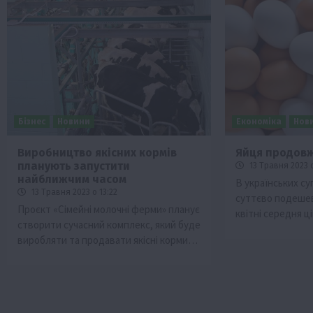
Бізнес
Новини
Економіка
Нов
Виробництво якісних кормів
Яйця продов
планують запустити
13 Травня 2023 о
найближчим часом
В українських су
13 Травня 2023 о 13:22
суттєво подешев
Проєкт «Сімейні молочні ферми» планує
квітні середня ц
створити сучасний комплекс, який буде
виробляти та продавати якісні корми…