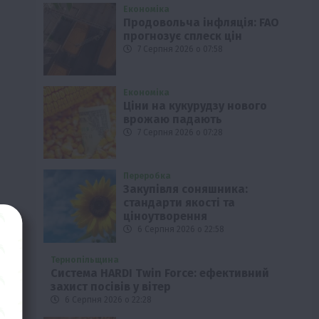
Економіка
Продовольча інфляція: FAO
прогнозує сплеск цін
7 Серпня 2026 о 07:58
Економіка
Ціни на кукурудзу нового
врожаю падають
7 Серпня 2026 о 07:28
Переробка
Закупівля соняшника:
стандарти якості та
ціноутворення
6 Серпня 2026 о 22:58
Тернопільщина
Система HARDI Twin Force: ефективний
захист посівів у вітер
6 Серпня 2026 о 22:28