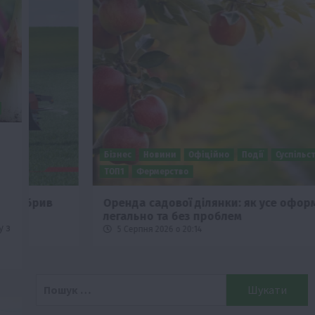
Бізнес
Новини
Офіційно
Події
Суспільство
ТОП1
Фермерство
Оренда садової ділянки: як усе оформити
легально та без проблем
у з
5 Серпня 2026 о 20:14
Пошук: