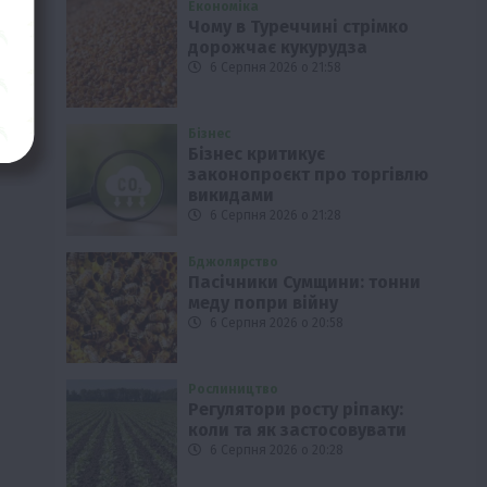
Економіка
Чому в Туреччині стрімко
дорожчає кукурудза
6 Серпня 2026 о 21:58
Бізнес
Бізнес критикує
законопроєкт про торгівлю
викидами
6 Серпня 2026 о 21:28
Бджолярство
Пасічники Сумщини: тонни
меду попри війну
6 Серпня 2026 о 20:58
Рослиництво
Регулятори росту ріпаку:
коли та як застосовувати
6 Серпня 2026 о 20:28