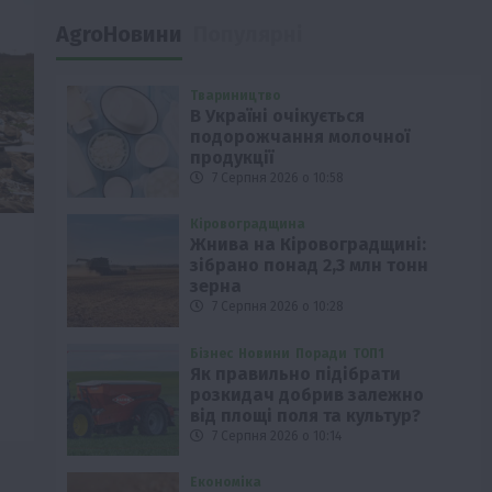
AgroНовини
Популярні
Твариництво
В Україні очікується
подорожчання молочної
продукції
7 Серпня 2026 о 10:58
Кіровоградщина
Жнива на Кіровоградщині:
зібрано понад 2,3 млн тонн
зерна
7 Серпня 2026 о 10:28
Бізнес
Новини
Поради
ТОП1
Як правильно підібрати
розкидач добрив залежно
від площі поля та культур?
7 Серпня 2026 о 10:14
Економіка