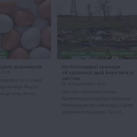
ини
Життя в селі
Новини
Полтавщина
жують дешевшати
На Полтавщині громади
обʼєдналися, щоб боротися зі
 11:28
сміттям
пермаркетах у травні
13 Травня 2023 о 10:23
шали яйця. Якщо у
Сім територіальних громад
іна десятка сягала…
Кременчуцького району підписали
Меморандум про співпрацю у сфері
управління відходами. Про це…