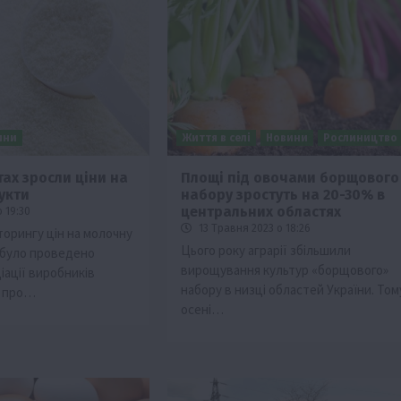
ини
Життя в селі
Новини
Рослиництво
ах зросли ціни на
Площі під овочами борщового
укти
набору зростуть на 20-30% в
Події
центральних областях
 19:30
Бізнес
Новини
Поради
ТОП1
13 Травня 2023 о 18:26
торингу цін на молочну
Цього року аграрії збільшили
 було проведено
ріїв:
Як правильно підібрати розкидач добрив
вирощування культур «борщового»
іації виробників
залежно від площі поля та культур?
набору в низці областей України. Том
ь про…
7 Серпня 2026 о 10:14
осені…