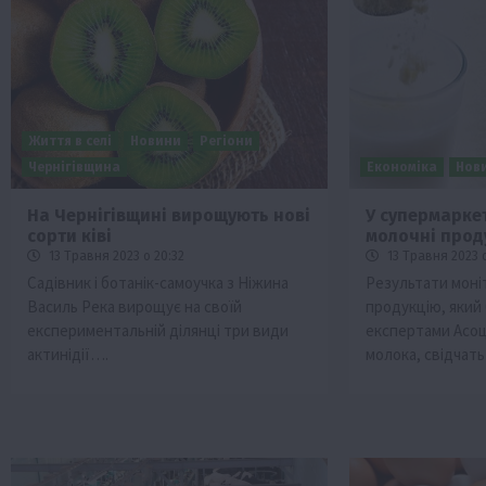
Життя в селі
Новини
Регіони
Чернігівщина
Економіка
Нов
На Чернігівщині вирощують нові
У супермаркет
сорти ківі
молочні прод
Бізнес
Економіка
Життя в селі
Новини
13 Травня 2023 о 20:32
13 Травня 2023 о
Суспільство
ТОП1
Фермерство
Садівник і ботанік-самоучка з Ніжина
Результати моні
Василь Река вирощує на своїй
продукцію, який
Пролонгація кредитів 5-7-9% для агра
експериментальній ділянці три види
експертами Асоц
нові кращі умови
актинідії….
молока, свідчат
4 Серпня 2026 о 08:58